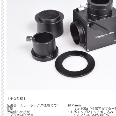
【主な仕様】
光路長（ミラーボックス後端まで） ： 約75mm
重量 ：約300g（付属アダプター除
望遠鏡への接続 ：1.25インチ/2インチ差し込み
カメラ取付け方法 ：1.25インチ/M42×P0.75mm