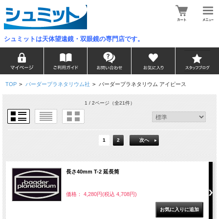
シュミットは天体望遠鏡・双眼鏡の専門店です。
TOP
>
バーダープラネタリウム社
>
バーダープラネタリウム アイピース
1 / 2ページ
（全21件）
1
2
次へ
長さ40mm T-2 延長筒
価格： 4,280円(税込 4,708円)