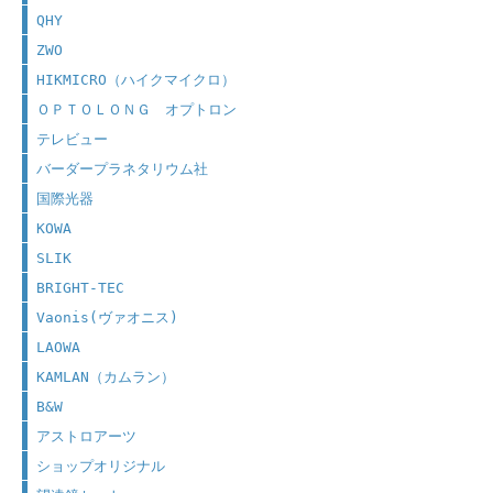
QHY
ZWO
HIKMICRO（ハイクマイクロ）
ＯＰＴＯＬＯＮＧ オプトロン
テレビュー
バーダープラネタリウム社
国際光器
KOWA
SLIK
BRIGHT-TEC
Vaonis(ヴァオニス)
LAOWA
KAMLAN（カムラン）
B&W
アストロアーツ
ショップオリジナル