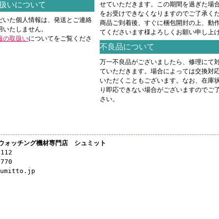
扱いについて
せていただきます。この期間を過ぎた場
をお受けできなくなりますのでご了承く
だいた個人情報は、発送とご連絡
商品ご到着後、すぐに梱包開封の上、動
用いたしません。
てくださいます様よろしくお願い申し上
報の取扱い
についてをご覧くださ
不良品について
万一不良品がございましたら、修理にて
ていただきます。場合によっては交換対
いただくこともございます。なお、在庫
り即応できない場合がございますのでご
さい。
ウォッチング機材専門店 シュミット
3112
0770
mitto.jp