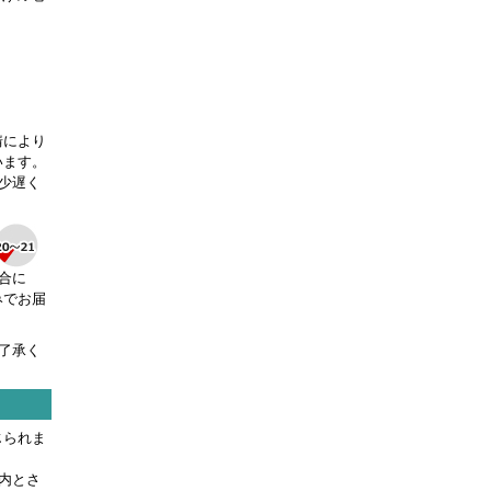
。
情により
います。
少遅く
合に
みでお届
了承く
じられま
内とさ