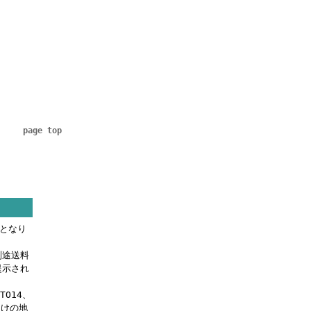
page top
料となり
別途送料
提示され
OTO14、
届けの地