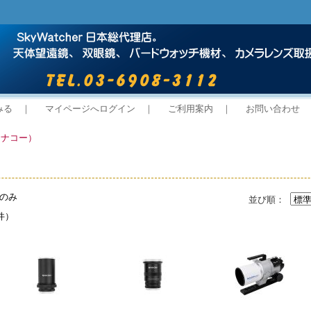
みる
｜
マイページへログイン
｜
ご利用案内
｜
お問い合わせ
（ナコー）
のみ
並び順：
件）