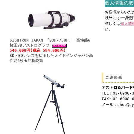
個人情報の取
お客様からいた
以外には一切使
詳しくは
個人情
い。
SIGHTRON JAPAN 「SJH-75UF」 高性能6
枚玉SDアストログラフ
540,000円(税込 594,000円)
SD・EDレンズを採用したメイドインジャパン高
性能6枚玉屈折鏡筒
ご連絡先
アストロ＆バード
TEL：03-6908-
FAX：03-6908-
メール：shop@syu