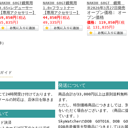
NAKOH 60GT鏡筒用
NAKOH 60GT鏡筒用
NAKOH 60GT 鏡筒
0.65×レデューサー
1.0×フラットナー
※2026年3月27日発売
オープン価格: オー
【専用アクセサリー】
【専用アクセサリー】
プン価格
59,850円
(税込
44,850円
(税込
65,835円)
49,335円)
価格:
119,850円
(税
込 131,835円)
件）
グガイド
発送について
にて24時間受け付けております。
商品合計が33,000円以上は原則送料無
メールの対応は、店休日を除きま
ます。
ただし、特別価格商品につきましては、
をいただく場合がございます。（商品に
いて
ています。）
SkyWatcherのDOB GOTO16、DOB G
ード決済
EQ8赤道儀等大型商品につきましてはお
ットカードは以下のとおりです。