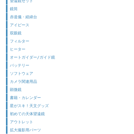
望遠鏡セット
鏡筒
赤道儀・経緯台
アイピース
双眼鏡
フィルター
ヒーター
オートガイダー/ガイド鏡
バッテリー
ソフトウェア
カメラ関連用品
顕微鏡
書籍・カレンダー
星がスキ！天文グッズ
初めての天体望遠鏡
アウトレット
拡大撮影用パーツ