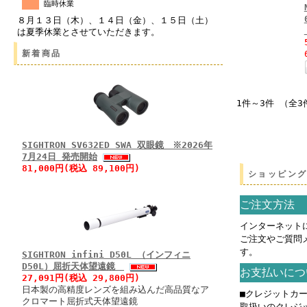
臨時休業
８月１３日（木）、１４日（金）、１５日（土）
は夏季休業とさせていただきます。
新着商品
1件～3件 （全3
SIGHTRON SV632ED SWA 双眼鏡 ※2026年
7月24日 発売開始
81,000円(税込 89,100円)
ショッピン
ご注文方法
インターネット
ご注文やご質問
す。
SIGHTRON infini D50L （インフィニ
D50L）屈折天体望遠鏡
お支払いにつ
27,091円(税込 29,800円)
日本製の高精度レンズを組み込んだ高品質なア
■クレジットカ
クロマート屈折式天体望遠鏡
取扱いのクレジ