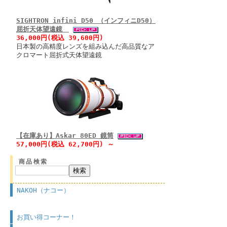
SIGHTRON infini D50 （インフィニD50）
屈折天体望遠鏡
36,000円(税込 39,600円)
日本製の高精度レンズを組み込んだ高品質なア
クロマート屈折式天体望遠鏡
【在庫あり】Askar 80ED 鏡筒
57,000円(税込 62,700円) ～
商品検索
NAKOH（ナコー）
お買い得コーナー！