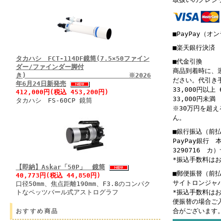
■PayPay（オ
■楽天銀行決済
タカハシ FCT-114DF鏡筒(7.5×50ファイン
■代金引換
ダー/ファインダー脚付
商品到着時に、
き) ※2026
ださい。代引き
年6月24日新発売
33,000円以上 
412,000円(税込 453,200円)
33,000円未満 
タカハシ FS-60CP 鏡筒
※30万円を超
ん。
■銀行振込（前
PayPay銀行
3290716 
*振込手数料は
【即納】Askar「50P」 鏡筒
■郵便振替（前
40,773円(税込 44,850円)
サイトロンジャパン
口径50mm、焦点距離190mm、F3.8のコンパク
トなペッツバール式アストログラフ
*振込手数料は
便振替の場合ご
合がございます
おすすめ商品