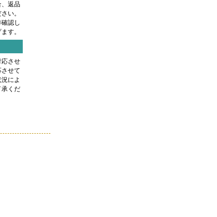
合、返品
ださい。
作確認し
げます。
対応させ
応させて
状況によ
了承くだ