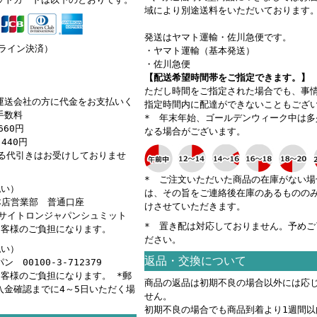
域により別途送料をいただいております
発送はヤマト運輸・佐川急便です。
ンライン決済）
・ヤマト運輸（基本発送）
・佐川急便
【配送希望時間帯をご指定できます。】
ただし時間をご指定された場合でも、事
運送会社の方に代金をお支払いく
指定時間内に配達ができないこともござ
手数料
* 年末年始、ゴールデンウィーク中は多
660円
なる場合がございます。
440円
える代引きはお受けしておりませ
* ご注文いただいた商品の在庫がない場
払い）
は、その旨をご連絡後在庫のあるものの
 本店営業部 普通口座
けさせていただきます。
カ）サイトロンジャパンシュミット
* 置き配は対応しておりません。予めご
お客様のご負担になります。
ださい。
払い）
返品・交換について
 00100-3-712379
お客様のご負担になります。 *郵
商品の返品は初期不良の場合以外には応
入金確認までに4～5日いただく場
せん。
。
初期不良の場合でも商品到着より1週間以