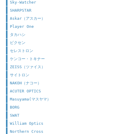
Sky-Watcher
SHARPSTAR
Askar（アスカー）
Player One
タカハシ
ビクセン
セレストロン
ケンコー・トキナー
ZEISS（ツァイス）
サイトロン
NAKOH（ナコー）
ACUTER OPTICS
Masuyama(マスヤマ）
BORG
SWAT
William Optics
Northern Cross