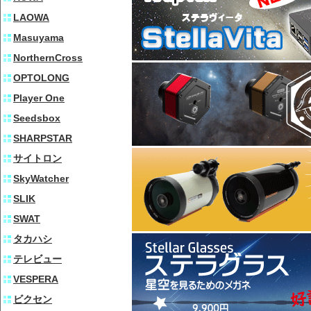
LAOWA
Masuyama
NorthernCross
OPTOLONG
Player One
Seedsbox
SHARPSTAR
サイトロン
SkyWatcher
SLIK
SWAT
タカハシ
テレビュー
VESPERA
ビクセン