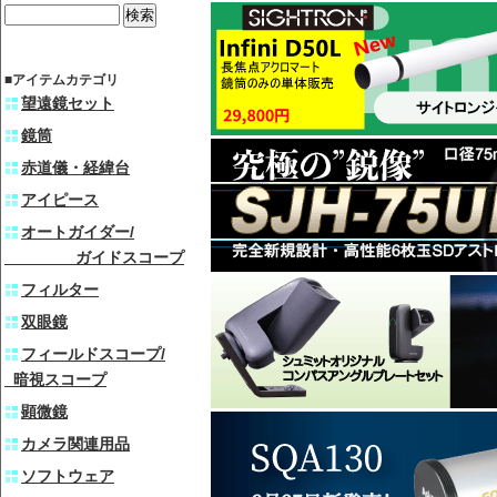
■アイテムカテゴリ
望遠鏡セット
鏡筒
赤道儀・経緯台
アイピース
オートガイダー/
ガイドスコープ
フィルター
双眼鏡
フィールドスコープ/
暗視スコープ
顕微鏡
カメラ関連用品
ソフトウェア