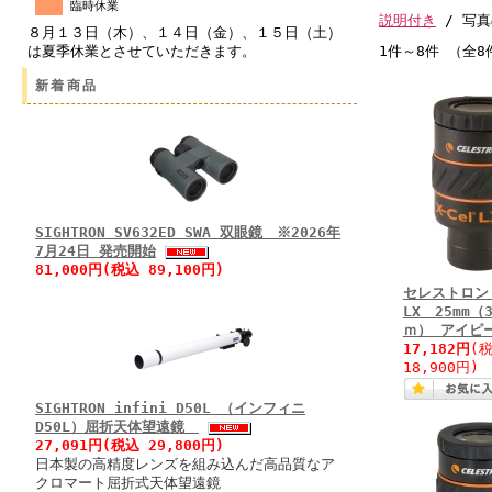
臨時休業
説明付き
/ 写真
８月１３日（木）、１４日（金）、１５日（土）
は夏季休業とさせていただきます。
1件～8件 （全8
新着商品
SIGHTRON SV632ED SWA 双眼鏡 ※2026年
7月24日 発売開始
81,000円(税込 89,100円)
セレストロン 
LX 25mm（
ｍ） アイピ
17,182円
(
18,900円)
SIGHTRON infini D50L （インフィニ
D50L）屈折天体望遠鏡
27,091円(税込 29,800円)
日本製の高精度レンズを組み込んだ高品質なア
クロマート屈折式天体望遠鏡