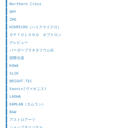
Northern Cross
QHY
ZWO
HIKMICRO（ハイクマイクロ）
ＯＰＴＯＬＯＮＧ オプトロン
テレビュー
バーダープラネタリウム社
国際光器
KOWA
SLIK
BRIGHT-TEC
Vaonis(ヴァオニス)
LAOWA
KAMLAN（カムラン）
B&W
アストロアーツ
ショップオリジナル