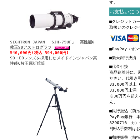
す。
お支払いにつ
■クレジットカ
取扱いのクレジ
SIGHTRON JAPAN 「SJH-75UF」 高性能6
枚玉SDアストログラフ
■PayPay（オ
540,000円(税込 594,000円)
■楽天銀行決済
SD・EDレンズを採用したメイドインジャパン高
性能6枚玉屈折鏡筒
■代金引換
商品到着時に、
ださい。代引き
33,000円以上 
33,000円未満 
※30万円を超
ん。
■銀行振込（前
PayPay銀行
3290716 
*振込手数料は
■郵便振替（前