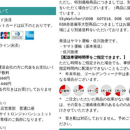
ただし、特別価格商品につきましては、
をいただく場合がございます。（商品に
いて
ています。）
SkyWatcherのDOB GOTO16、DOB G
ード決済
EQ8赤道儀等大型商品につきましてはお
ットカードは以下のとおりです。
域により別途送料をいただいております
発送はヤマト運輸・佐川急便です。
ンライン決済）
・ヤマト運輸（基本発送）
・佐川急便
【配送希望時間帯をご指定できます。】
ただし時間をご指定された場合でも、事
運送会社の方に代金をお支払いく
指定時間内に配達ができないこともござ
手数料
* 年末年始、ゴールデンウィーク中は多
660円
なる場合がございます。
440円
える代引きはお受けしておりませ
* ご注文いただいた商品の在庫がない場
払い）
は、その旨をご連絡後在庫のあるものの
 本店営業部 普通口座
けさせていただきます。
カ）サイトロンジャパンシュミット
* 置き配は対応しておりません。予めご
お客様のご負担になります。
ださい。
払い）