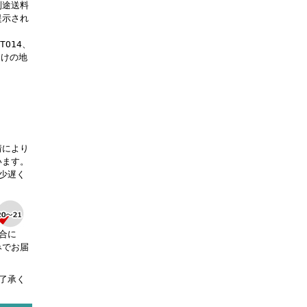
別途送料
提示され
OTO14、
届けの地
。
情により
います。
少遅く
合に
みでお届
了承く