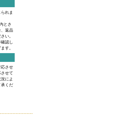
じられま
内とさ
合、返品
ださい。
作確認し
げます。
対応させ
応させて
状況によ
了承くだ