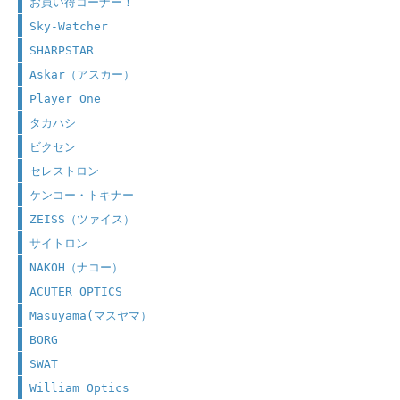
お買い得コーナー！
Sky-Watcher
SHARPSTAR
Askar（アスカー）
Player One
タカハシ
ビクセン
セレストロン
ケンコー・トキナー
ZEISS（ツァイス）
サイトロン
NAKOH（ナコー）
ACUTER OPTICS
Masuyama(マスヤマ）
BORG
SWAT
William Optics