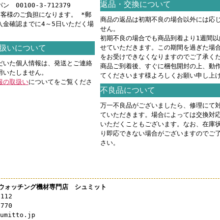
返品・交換について
 00100-3-712379
お客様のご負担になります。 *郵
商品の返品は初期不良の場合以外には応
入金確認までに4～5日いただく場
せん。
。
初期不良の場合でも商品到着より1週間以
扱いについて
せていただきます。この期間を過ぎた場
をお受けできなくなりますのでご了承く
だいた個人情報は、発送とご連絡
商品ご到着後、すぐに梱包開封の上、動
用いたしません。
てくださいます様よろしくお願い申し上
報の取扱い
についてをご覧くださ
不良品について
万一不良品がございましたら、修理にて
ていただきます。場合によっては交換対
いただくこともございます。なお、在庫
り即応できない場合がございますのでご
さい。
ウォッチング機材専門店 シュミット
3112
0770
mitto.jp