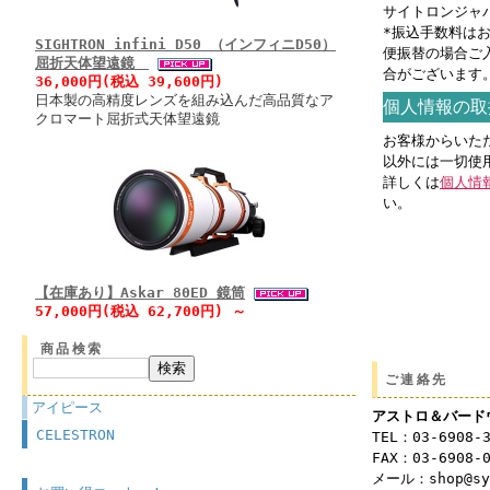
サイトロンジャパン
*振込手数料は
SIGHTRON infini D50 （インフィニD50）
便振替の場合ご
屈折天体望遠鏡
合がございます
36,000円(税込 39,600円)
日本製の高精度レンズを組み込んだ高品質なア
個人情報の取
クロマート屈折式天体望遠鏡
お客様からいた
以外には一切使
詳しくは
個人情
い。
【在庫あり】Askar 80ED 鏡筒
57,000円(税込 62,700円) ～
商品検索
ご連絡先
アイピース
アストロ＆バード
CELESTRON
TEL：03-6908-
FAX：03-6908-
メール：shop@syu