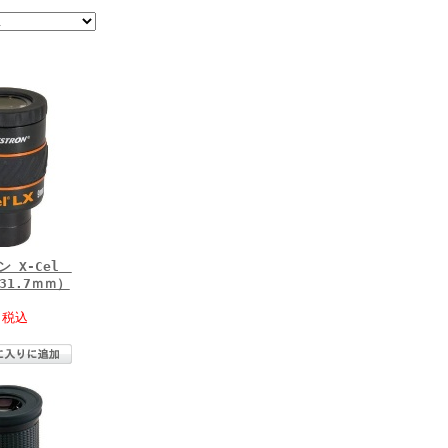
ン X-Cel
（31.7ｍｍ）
(税込
)