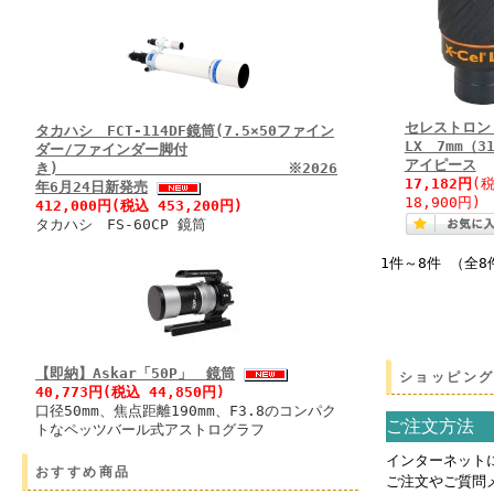
セレストロン 
タカハシ FCT-114DF鏡筒(7.5×50ファイン
LX 7mm（3
ダー/ファインダー脚付
アイピース
き) ※2026
17,182円
(
年6月24日新発売
18,900円)
412,000円(税込 453,200円)
タカハシ FS-60CP 鏡筒
1件～8件 （全8
【即納】Askar「50P」 鏡筒
ショッピン
40,773円(税込 44,850円)
口径50mm、焦点距離190mm、F3.8のコンパク
ご注文方法
トなペッツバール式アストログラフ
インターネット
おすすめ商品
ご注文やご質問