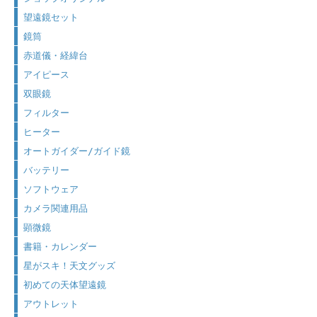
望遠鏡セット
鏡筒
赤道儀・経緯台
アイピース
双眼鏡
フィルター
ヒーター
オートガイダー/ガイド鏡
バッテリー
ソフトウェア
カメラ関連用品
顕微鏡
書籍・カレンダー
星がスキ！天文グッズ
初めての天体望遠鏡
アウトレット