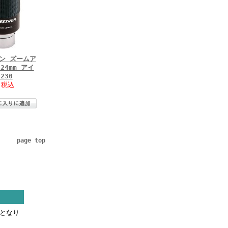
ン ズームア
24mm アイ
230
(税込
)
page top
料となり