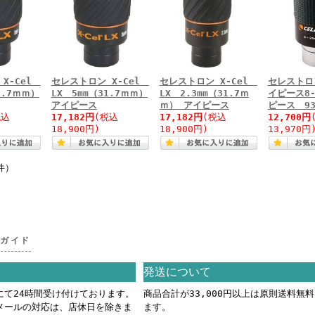
X-Cel
セレストロン X-Cel
セレストロン X-Cel
セレストロ
1.7ｍｍ）
LX 5mm（31.7ｍｍ）
LX 2.3mm（31.7ｍ
イピース8-
アイピース
ｍ） アイピース
ピース 93
税込
17,182円
(税込
17,182円
(税込
12,700円
18,900円)
18,900円)
13,970円
件）
グガイド
発送について
にて24時間受け付けております。
商品合計が33,000円以上は原則送料無
メールの対応は、店休日を除きま
ます。