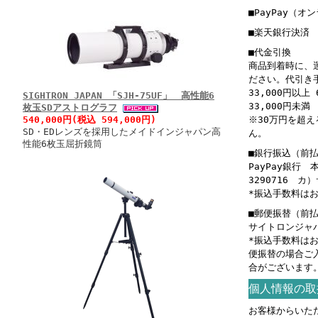
■PayPay（オ
■楽天銀行決済
■代金引換
商品到着時に、
ださい。代引き
33,000円以上 
SIGHTRON JAPAN 「SJH-75UF」 高性能6
33,000円未満 
枚玉SDアストログラフ
540,000円(税込 594,000円)
※30万円を超
SD・EDレンズを採用したメイドインジャパン高
ん。
性能6枚玉屈折鏡筒
■銀行振込（前
PayPay銀行
3290716 
*振込手数料は
■郵便振替（前
サイトロンジャパン
*振込手数料は
便振替の場合ご
合がございます
個人情報の取
お客様からいた