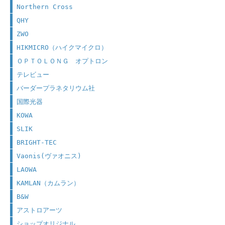
Northern Cross
QHY
ZWO
HIKMICRO（ハイクマイクロ）
ＯＰＴＯＬＯＮＧ オプトロン
テレビュー
バーダープラネタリウム社
国際光器
KOWA
SLIK
BRIGHT-TEC
Vaonis(ヴァオニス)
LAOWA
KAMLAN（カムラン）
B&W
アストロアーツ
ショップオリジナル