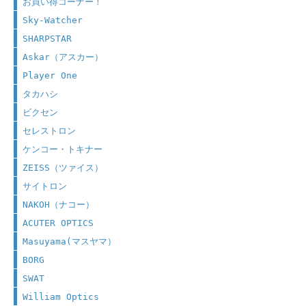
お買い得コーナー！
Sky-Watcher
SHARPSTAR
Askar（アスカー）
Player One
タカハシ
ビクセン
セレストロン
ケンコー・トキナー
ZEISS（ツァイス）
サイトロン
NAKOH（ナコー）
ACUTER OPTICS
Masuyama(マスヤマ）
BORG
SWAT
William Optics