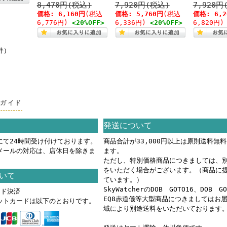
8,470円(税込)
7,920円(税込)
7,920円
価格:
6,160円
(税込
価格:
5,760円
(税込
価格:
6,
6,776円)
<20%OFF>
6,336円)
<20%OFF>
6,820円)
件）
グガイド
発送について
にて24時間受け付けております。
商品合計が33,000円以上は原則送料無
メールの対応は、店休日を除きま
ます。
ただし、特別価格商品につきましては、
をいただく場合がございます。（商品に
いて
ています。）
SkyWatcherのDOB GOTO16、DOB G
ード決済
EQ8赤道儀等大型商品につきましてはお
ットカードは以下のとおりです。
域により別途送料をいただいております