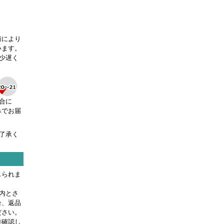
情により
います。
少遅く
合に
みでお届
了承く
じられま
内とさ
合、返品
ださい。
作確認し