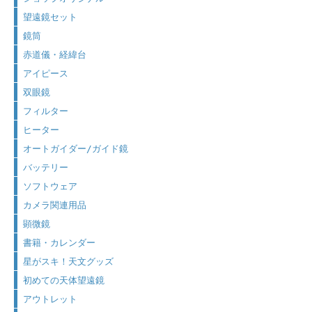
望遠鏡セット
鏡筒
赤道儀・経緯台
アイピース
双眼鏡
フィルター
ヒーター
オートガイダー/ガイド鏡
バッテリー
ソフトウェア
カメラ関連用品
顕微鏡
書籍・カレンダー
星がスキ！天文グッズ
初めての天体望遠鏡
アウトレット