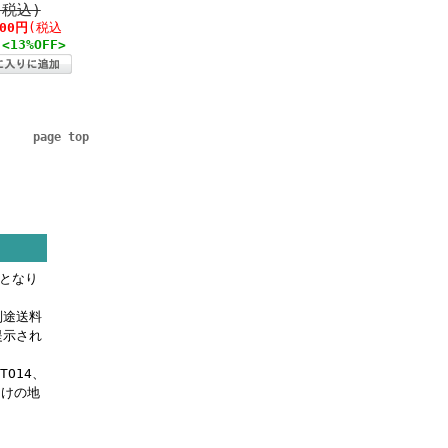
(税込)
200円
(税込
<13%OFF>
page top
料となり
別途送料
提示され
OTO14、
届けの地
。