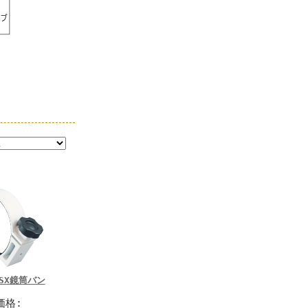
SX鏡筒バン
価格: