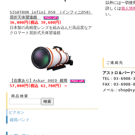
以外には一切使
詳しくは
個人情
SIGHTRON infini D50 （インフィニD50）
い。
屈折天体望遠鏡
36,000円(税込 39,600円)
日本製の高精度レンズを組み込んだ高品質なア
クロマート屈折式天体望遠鏡
ご連絡先
アストロ＆バード
TEL：03-6908-
【在庫あり】Askar 80ED 鏡筒
FAX：03-6908-
57,000円(税込 62,700円) ～
メール：shop@syu
商品検索
ビクセン
鏡筒バンド