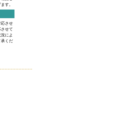
げます。
対応させ
応させて
状況によ
了承くだ