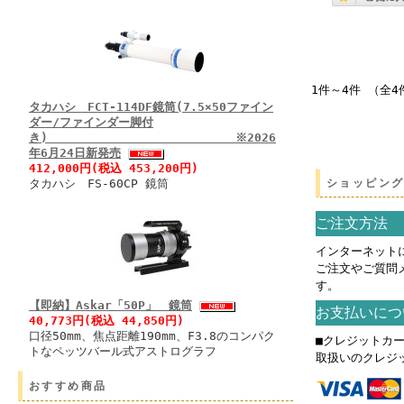
1件～4件 （全4
タカハシ FCT-114DF鏡筒(7.5×50ファイン
ダー/ファインダー脚付
き) ※2026
年6月24日新発売
412,000円(税込 453,200円)
タカハシ FS-60CP 鏡筒
ショッピン
ご注文方法
インターネット
ご注文やご質問
す。
【即納】Askar「50P」 鏡筒
お支払いにつ
40,773円(税込 44,850円)
口径50mm、焦点距離190mm、F3.8のコンパク
■クレジットカ
トなペッツバール式アストログラフ
取扱いのクレジ
おすすめ商品