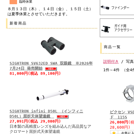
臨時休業
８月１３日（木）、１４日（金）、１５日（土）
は夏季休業とさせていただきます。
新着商品
商品一覧
説明付き
/ 写真
SIGHTRON SV632ED SWA 双眼鏡 ※2026年
7月24日 発売開始
1件～4件 （全4
81,000円(税込 89,100円)
SIGHTRON infini D50L （インフィニ
ビクセン VS
D50L）屈折天体望遠鏡
ド 115S
27,091円(税込 29,800円)
26,000円
(
日本製の高精度レンズを組み込んだ高品質なア
28,600円)
クロマート屈折式天体望遠鏡