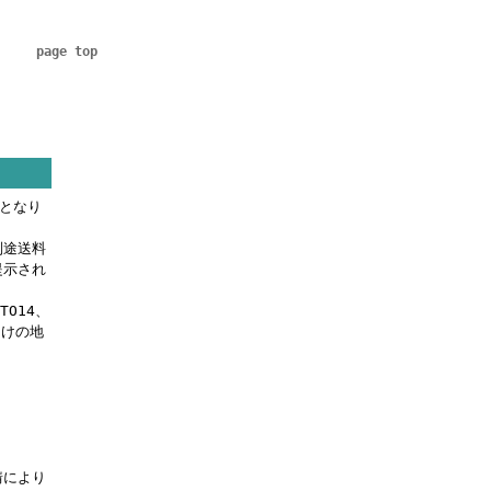
page top
料となり
別途送料
提示され
OTO14、
届けの地
。
情により