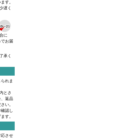
います。
少遅く
合に
みでお届
了承く
じられま
内とさ
合、返品
ださい。
作確認し
げます。
対応させ