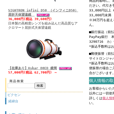
商品到着時に、
ださい。代引き
SIGHTRON infini D50 （インフィニD50）
33,000円以上 
屈折天体望遠鏡
33,000円未満 
36,000円(税込 39,600円)
※30万円を超
日本製の高精度レンズを組み込んだ高品質なア
ん。
クロマート屈折式天体望遠鏡
■銀行振込（前
PayPay銀行
3290716 
*振込手数料は
■郵便振替（前
サイトロンジャパン
*振込手数料は
【在庫あり】Askar 80ED 鏡筒
便振替の場合ご
57,000円(税込 62,700円) ～
合がございます
個人情報の取
商品検索
お客様からいた
以外には一切使
ビクセン
詳しくは
個人情
経緯台
い。