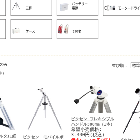
のみ
並び順：
件）
ビクセン フレキシブル
ハンドル300mm（1本）
希望小売価格:
3,300円(税込)
ルタII経
ビクセン モバイルポ