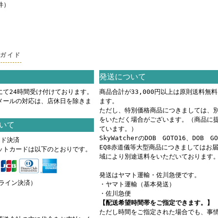
件）
グガイド
発送について
にて24時間受け付けております。
商品合計が33,000円以上は原則送料無
メールの対応は、店休日を除きま
ます。
ただし、特別価格商品につきましては、
をいただく場合がございます。（商品に
いて
ています。）
SkyWatcherのDOB GOTO16、DOB G
ード決済
EQ8赤道儀等大型商品につきましてはお
ットカードは以下のとおりです。
域により別途送料をいただいております
発送はヤマト運輸・佐川急便です。
ンライン決済）
・ヤマト運輸（基本発送）
・佐川急便
【配送希望時間帯をご指定できます。】
ただし時間をご指定された場合でも、事