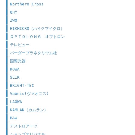
Northern Cross
QHY
ZWO
HIKMICRO（ハイクマイクロ）
ＯＰＴＯＬＯＮＧ オプトロン
テレビュー
バーダープラネタリウム社
国際光器
KOWA
SLIK
BRIGHT-TEC
Vaonis(ヴァオニス)
LAOWA
KAMLAN（カムラン）
B&W
アストロアーツ
ショップオリジナル