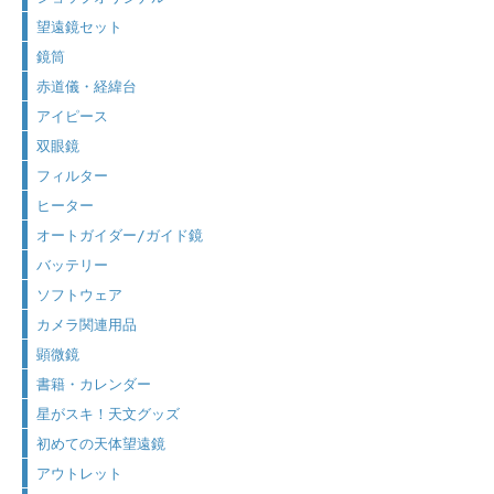
望遠鏡セット
鏡筒
赤道儀・経緯台
アイピース
双眼鏡
フィルター
ヒーター
オートガイダー/ガイド鏡
バッテリー
ソフトウェア
カメラ関連用品
顕微鏡
書籍・カレンダー
星がスキ！天文グッズ
初めての天体望遠鏡
アウトレット