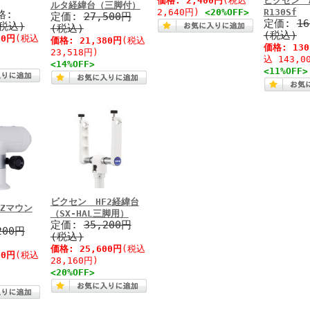
価格:
2,400円
(税込
ビクセン A
ルタ経緯台（三脚付）
2,640円)
<20%OFF>
R130Sf
格:
定価:
27,500円
定価:
1
(税込)
(税込)
(税込)
00円
(税込
価格:
21,380円
(税込
価格:
13
23,518円)
込 143,0
<14%OFF>
<11%OFF>
ビクセン HF2経緯台
PZマウン
（SX-HAL三脚用）
定価:
35,200円
200円
(税込)
価格:
25,600円
(税込
00円
(税込
28,160円)
<20%OFF>