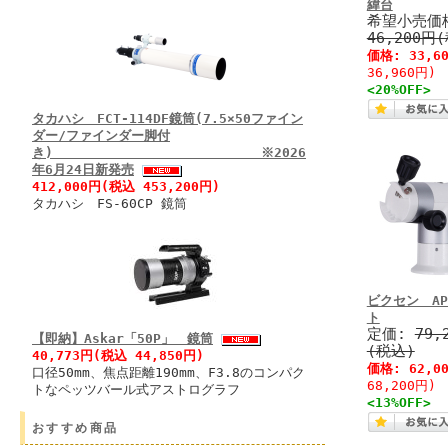
緯台
希望小売価
46,200円
価格:
33,6
36,960円)
<20%OFF>
タカハシ FCT-114DF鏡筒(7.5×50ファイン
ダー/ファインダー脚付
き) ※2026
年6月24日新発売
412,000円(税込 453,200円)
タカハシ FS-60CP 鏡筒
ビクセン A
ト
定価:
79,
【即納】Askar「50P」 鏡筒
(税込)
40,773円(税込 44,850円)
価格:
62,0
口径50mm、焦点距離190mm、F3.8のコンパク
68,200円)
トなペッツバール式アストログラフ
<13%OFF>
おすすめ商品