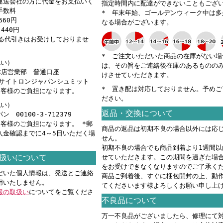
運送会社の方に代金をお支払いく
指定時間内に配達ができないこともござ
手数料
* 年末年始、ゴールデンウィーク中は多
660円
なる場合がございます。
440円
える代引きはお受けしておりませ
* ご注文いただいた商品の在庫がない場
払い）
は、その旨をご連絡後在庫のあるものの
 本店営業部 普通口座
けさせていただきます。
カ）サイトロンジャパンシュミット
* 置き配は対応しておりません。予めご
お客様のご負担になります。
ださい。
払い）
返品・交換について
 00100-3-712379
お客様のご負担になります。 *郵
商品の返品は初期不良の場合以外には応
入金確認までに4～5日いただく場
せん。
。
初期不良の場合でも商品到着より1週間以
扱いについて
せていただきます。この期間を過ぎた場
をお受けできなくなりますのでご了承く
だいた個人情報は、発送とご連絡
商品ご到着後、すぐに梱包開封の上、動
用いたしません。
てくださいます様よろしくお願い申し上
報の取扱い
についてをご覧くださ
不良品について
万一不良品がございましたら、修理にて