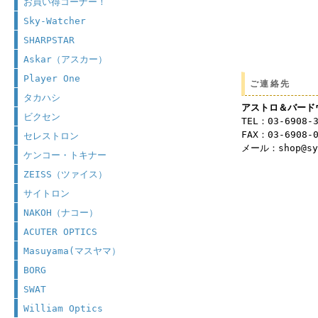
お買い得コーナー！
Sky-Watcher
SHARPSTAR
Askar（アスカー）
Player One
ご連絡先
タカハシ
アストロ＆バード
ビクセン
TEL：03-6908-
FAX：03-6908-
セレストロン
メール：shop@syu
ケンコー・トキナー
ZEISS（ツァイス）
サイトロン
NAKOH（ナコー）
ACUTER OPTICS
Masuyama(マスヤマ）
BORG
SWAT
William Optics