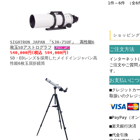
1件～6件 （全6
ショッピン
SIGHTRON JAPAN 「SJH-75UF」 高性能6
枚玉SDアストログラフ
ご注文方法
540,000円(税込 594,000円)
SD・EDレンズを採用したメイドインジャパン高
インターネット
性能6枚玉屈折鏡筒
ご注文やご質問
す。
お支払いにつ
■クレジットカ
取扱いのクレジ
■PayPay（オ
■楽天銀行決済
■代金引換