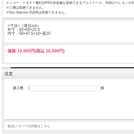
ケンコー・トキナー製EQ6PRO赤道儀を収納できるアルミケース。内部のウレタンが
※三脚は収納できません。
※Sky-Watcher EQ6Rは収納できません。
<寸法>（単位cm）
外寸：52×50×22.5
内寸：50×47.5×10+蓋10
価格:
15,000円
(税込 16,500円)
注文
購入数：
個
返品についての詳細はこちら