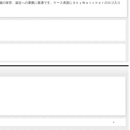
道儀の保管、遠征への運搬に最適です。ケース表面にＳｋｙＷａｔｃｈｅｒのロゴ入り