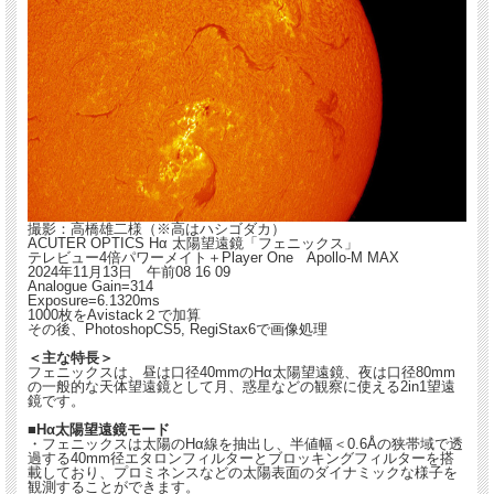
撮影：高橋雄二様（※高はハシゴダカ）
ACUTER OPTICS Hα 太陽望遠鏡「フェニックス」
テレビュー4倍パワーメイト＋Player One Apollo-M MAX
2024年11月13日 午前08 16 09
Analogue Gain=314
Exposure=6.1320ms
1000枚をAvistack２で加算
その後、PhotoshopCS5, RegiStax6で画像処理
＜主な特長＞
フェニックスは、昼は口径40mmのHα太陽望遠鏡、夜は口径80mm
の一般的な天体望遠鏡として月、惑星などの観察に使える2in1望遠
鏡です。
■Hα太陽望遠鏡モード
・フェニックスは太陽のHα線を抽出し、半値幅＜0.6Åの狭帯域で透
過する40mm径エタロンフィルターとブロッキングフィルターを搭
載しており、プロミネンスなどの太陽表面のダイナミックな様子を
観測することができます。