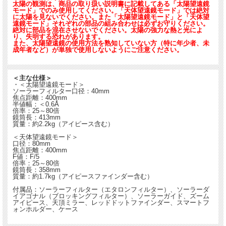
太陽の観測は、商品の取り扱い説明書に記載してある「太陽望遠鏡
モード」でのみ使用してください。「天体望遠鏡モード」では絶対
に太陽を見ないでください。また「太陽望遠鏡モード」と「天体望
遠鏡モード」それぞれの部品の組み合わせは必ずお守りください。
絶対に部品を混在させないでください。太陽の強力な熱と光によ
り、失明する恐れがあります。
また、太陽望遠鏡の使用方法を熟知していない方（特に年少者、未
成年者など）が単独で使用しないようにご注意ください。
＜主な仕様＞
・＜太陽望遠鏡モード＞
ソーラーフィルター口径：40mm
焦点距離：400mm
半値幅：＜0.6Å
倍率：25～80倍
鏡筒長：413mm
質量：約2.2kg（アイピース含む）
＜天体望遠鏡モード＞
口径：80mm
焦点距離：400mm
F値：F/5
倍率：25～80倍
鏡筒長：358mm
質量：約1.7kg（アイピースファインダー含む）
付属品：ソーラーフィルター（エタロンフィルター）、ソーラーダ
イアゴナル（ブロッキングフィルター）、ソーラーガイド、ズーム
アイピース、天頂ミラー、レッドドットファインダー、スマートフ
ォンホルダー、ケース