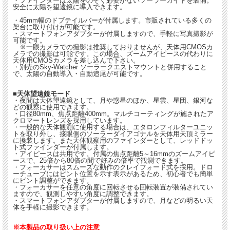
・ファインダーは太陽をのぞく必要がないソーラーガイドを装備。
安全に太陽を望遠鏡に導入できます。
・45mm幅のドブテイルバーが付属します。市販されている多くの
架台に取り付けが可能です。
・スマートフォンアダプターが付属しますので、手軽に写真撮影が
可能です。
※一眼カメラでの撮影は推奨しておりませんが、天体用CMOSカ
メラでの撮影は可能です。この場合、ズームアイピースの代わりに
天体用CMOSカメラを差し込んで下さい。
・別売のSky-Watcher ソーラークエストマウントと併用すること
で、太陽の自動導入・自動追尾が可能です。
■天体望遠鏡モード
・夜間は天体望遠鏡として、月や惑星のほか、星雲、星団、銀河な
どの観察に使用できます。
・口径80mm、焦点距離400mm。マルチコーティングが施されたア
クロマートレンズを採用しています。
・一般的な天体観測に使用する場合は、エタロンフィルターユニッ
トを取り外し、接眼側のソーラーダイアゴナルを天体用天頂ミラー
に換装します。また天体観察用のファインダーとして、レッドドッ
ト式ファインダーが付属します。
・アイピースは共用です。付属の焦点距離5～16mmのズームアイピ
ースで、25倍から80倍の間で好みの倍率で観測できます。
・フォーカサーはスムーズな動作のクレイフォード式を採用。ドロ
ーチューブにはピント位置を示す表示があるため、初心者でも簡単
にピント調整ができます。
・フォーカサーを任意の角度に回転させる回転装置が装備されてい
ますので、観測しやすい角度に調整できます。
・スマートフォンアダプターが付属しますので、月などの明るい天
体を手軽に撮影できます。
※本製品の取り扱い上の注意