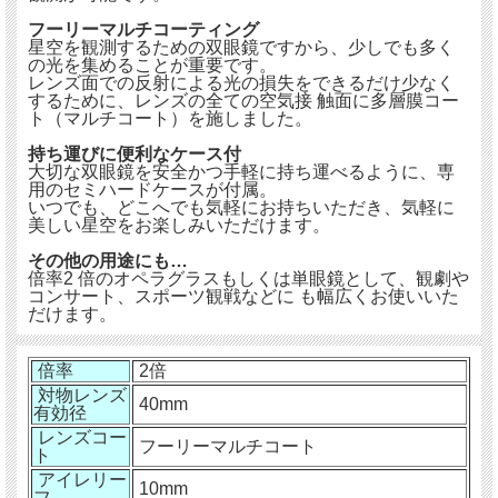
フーリーマルチコーティング
星空を観測するための双眼鏡ですから、少しでも多く
の光を集めることが重要です。
レンズ面での反射による光の損失をできるだけ少なく
するために、レンズの全ての空気接 触面に多層膜コー
ト（マルチコート）を施しました。
持ち運びに便利なケース付
大切な双眼鏡を安全かつ手軽に持ち運べるように、専
用のセミハードケースが付属。
いつでも、どこへでも気軽にお持ちいただき、気軽に
美しい星空をお楽しみいただけます。
その他の用途にも…
倍率2 倍のオペラグラスもしくは単眼鏡として、観劇や
コンサート、スポーツ観戦などに も幅広くお使いいた
だけます。
倍率
2倍
対物レンズ
40mm
有効径
レンズコー
フーリーマルチコート
ト
アイレリー
10mm
フ