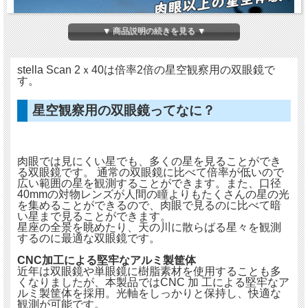
▼ 商品説明の続きを見る ▼
stella Scan 2ｘ40は倍率2倍の星空観察用の双眼鏡で
す。
星空観察用の双眼鏡ってなに？
ポケットに入る星空オペラグラス
Stella Scan2ｘ40
肉眼では見にくい星でも、多くの星を見ることができ
る双眼鏡です。 通常の双眼鏡に比べて倍率が低いので
広い範囲の星を観測することができます。また、口径
40mmの対物レンズが人間の瞳よりもたくさんの星の光
を集めることができるので、肉眼で見るのに比べて暗
い星まで見ることができます。
星座の全景を眺めたり、天の川に散らばる星々を観測
するのに最適な双眼鏡です。
CNC加工による堅牢なアルミ製筐体
近年は双眼鏡や単眼鏡に樹脂素材を使用することも多
くなりましたが、本製品ではCNC 加 工による堅牢なア
ルミ製筐体を採用。光軸をしっかりと保持し、快適な
観測が可能です。