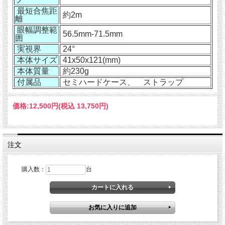
最短合焦距
約2m
離
眼幅調整範
56.5mm-71.5mm
囲
実視界
24°
本体サイズ
41x50x121(mm)
本体質量
約230g
付属品
セミハードケース、 ストラップ
価格:
12,500円
(税込 13,750円)
注文
購入数：
台