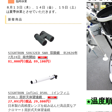
臨時休業
８月１３日（木）、１４日（金）、１５日（土）
は夏季休業とさせていただきます。
新着商品
SIGHTRON SV632ED SWA 双眼鏡 ※2026年
7月24日 発売開始
81,000円(税込 89,100円)
SIGHTRON infini D50L （インフィニ
D50L）屈折天体望遠鏡
★温度
27,091円(税込 29,800円)
日本製の高精度レンズを組み込んだ高品質なア
クロマート屈折式天体望遠鏡