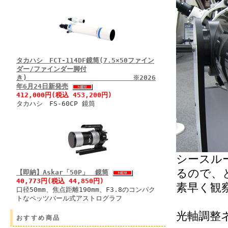
タカハシ FCT-114DF鏡筒(7.5×50ファイン
ダー/ファインダー脚付
き) ※2026
年6月24日新発売
412,000円(税込 453,200円)
タカハシ FS-60CP 鏡筒
シースル
るので、
【即納】Askar「50P」 鏡筒
40,773円(税込 44,850円)
素早く観
口径50mm、焦点距離190mm、F3.8のコンパク
トなペッツバール式アストログラフ
光軸調整
おすすめ商品