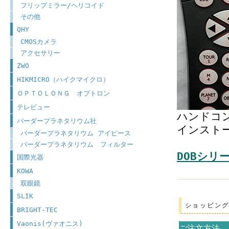
フリップミラー/ヘリコイド
その他
QHY
CMOSカメラ
アクセサリー
ZWO
HIKMICRO（ハイクマイクロ）
ＯＰＴＯＬＯＮＧ オプトロン
テレビュー
ハンドコ
バーダープラネタリウム社
インスト
バーダープラネタリウム アイピース
バーダープラネタリウム フィルター
DOBシリ
国際光器
KOWA
双眼鏡
SLIK
ショッピン
BRIGHT-TEC
Vaonis(ヴァオニス)
ご注文方法