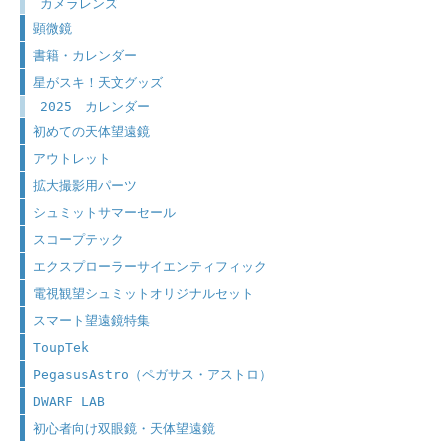
カメラレンズ
顕微鏡
書籍・カレンダー
星がスキ！天文グッズ
2025 カレンダー
初めての天体望遠鏡
アウトレット
拡大撮影用パーツ
シュミットサマーセール
スコープテック
エクスプローラーサイエンティフィック
電視観望シュミットオリジナルセット
スマート望遠鏡特集
ToupTek
PegasusAstro（ペガサス・アストロ）
DWARF LAB
初心者向け双眼鏡・天体望遠鏡