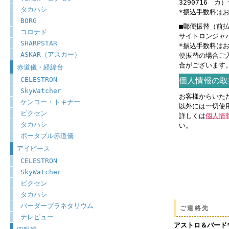
3290716 
タカハシ
*振込手数料は
BORG
■郵便振替（前
コロナド
サイトロンジャパン
SHARPSTAR
*振込手数料は
ASKAR（アスカー）
便振替の場合ご
合がございます
赤道儀・経緯台
CELESTRON
個人情報の取
SkyWatcher
お客様からいた
ケンコー・トキナー
以外には一切使
ビクセン
詳しくは
個人情
タカハシ
い。
ポータブル赤道儀
アイピース
CELESTRON
SkyWatcher
ビクセン
タカハシ
バーダープラネタリウム
ご連絡先
テレビュー
アストロ＆バード