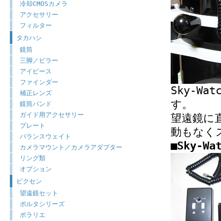
冷却CMOSカメラ
アクセサリー
フィルター
タカハシ
鏡筒
三脚／ピラー
アイピース
ファインダー
Sky-W
補正レンズ
す。
鏡筒バンド
ガイド用アクセサリー
望遠鏡に
プレート
動もなく
バランスウェイト
■Sky-W
カメラマウント／カメラアダプター
リング類
オプション
ビクセン
望遠鏡セット
ポルタシリーズ
ポラリエ