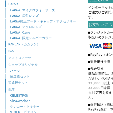
LAOWA
インターネット
LAOWA マイクロフォーサーズ
ご注文やご質問
LAOWA 広角レンズ
す。
LAOWA純正フード・キャップ・アクセサリー
お支払いにつ
LAOWA マクロレンズ
LAOWA Cine
■クレジットカ
取扱いのクレジ
LAOWA 限定シルバーカラー
KAMLAN（カムラン）
B&W
■PayPay（オ
アストロアーツ
■楽天銀行決済
ショップオリジナル
■代金引換
パーツ
商品到着時に、
望遠鏡セット
ださい。代引き
望遠鏡セット
33,000円以上 
33,000円未満 
鏡筒
※30万円を超
CELESTRON
ん。
SkyWatcher
■銀行振込（前
ケンコー・トキナー
PayPay銀行
VIXEN ビクセン