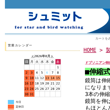
カートを
営業カレンダー
HOME
>
＜
2026年8月
＞
日
月
火
水
木
金
土
ドブソニアン特
1
■伸縮
2
3
4
5
6
7
8
9
10
11
12
13
14
15
鏡筒は伸
16
17
18
19
20
21
22
になりま
23
24
25
26
27
28
29
3本の伸
30
31
鏡筒を伸
今日
もほとん
定休日