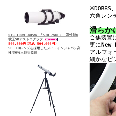
※DOB8
六角レン
滑らか
SIGHTRON JAPAN 「SJH-75UF」 高性能6
合焦装置
枚玉SDアストログラフ
更に
New
540,000円(税込 594,000円)
SD・EDレンズを採用したメイドインジャパン高
アルフォ
性能6枚玉屈折鏡筒
細かなピ