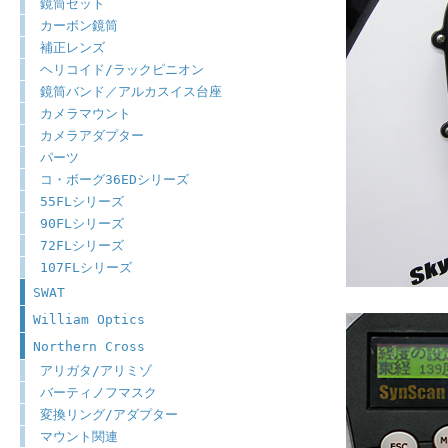
鏡筒セット
カーボン鏡筒
補正レンズ
ヘリコイド/ラックピニオン
鏡筒バンド／アルカスイス台座
カメラマウント
カメラアダプター
パーツ
コ・ボーグ36EDシリーズ
55FLシリーズ
90FLシリーズ
72FLシリーズ
107FLシリーズ
SWAT
William Optics
Northern Cross
アリガタ/アリミゾ
バーティノフマスク
変換リング/アダプター
マウント関連