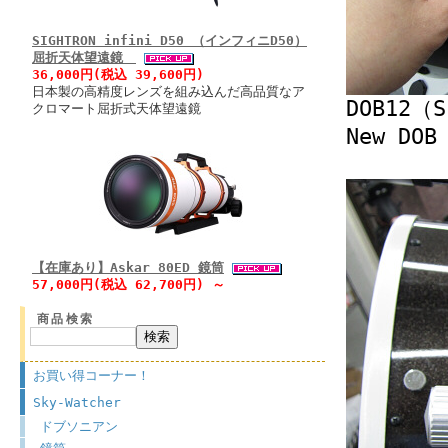
SIGHTRON infini D50 （インフィニD50）
屈折天体望遠鏡
36,000円(税込 39,600円)
日本製の高精度レンズを組み込んだ高品質なア
DOB12（
クロマート屈折式天体望遠鏡
New DOB
【在庫あり】Askar 80ED 鏡筒
57,000円(税込 62,700円) ～
商品検索
お買い得コーナー！
Sky-Watcher
ドブソニアン