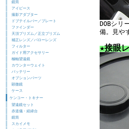
鏡筒
アイピース
撮影アダプター
ドブテイルバー／プレート
DOBシリ
ファインダー
備。見や
天頂プリズム／正立プリズム
補正レンズ／バローレンズ
★接眼
フィルター
ガイド用アクセサリー
極軸望遠鏡
カウンターウェイト
バッテリー
オプションパーツ
顕微鏡
ケース
ケンコー・トキナー
望遠鏡セット
赤道儀・経緯台
鏡筒
スカイメモ