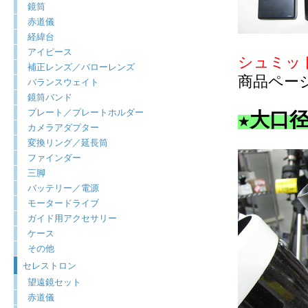
鏡筒
赤道儀
経緯台
アイピース
シュミット
補正レンズ／バローレンズ
商品ペー
バランスウェイト
鏡筒バンド
プレート／プレートホルダー
★大口
カメラアダプター
変換リング／延長筒
ファインダー
三脚
バッテリー／電源
モータードライブ
ガイド用アクセサリー
ケース
その他
セレストロン
望遠鏡セット
赤道儀