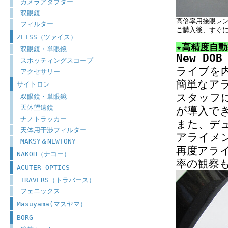
カメラアダプター
双眼鏡
高倍率用接眼レ
フィルター
ご購入後、すぐ
ZEISS（ツァイス）
★高精度自
双眼鏡・単眼鏡
New DO
スポッティングスコープ
ライブを
アクセサリー
簡単なア
サイトロン
スタッフ
双眼鏡・単眼鏡
天体望遠鏡
が導入で
ナノトラッカー
また、デ
天体用干渉フィルター
アライメ
MAKSY＆NEWTONY
再度アラ
NAKOH（ナコー）
率の観察
ACUTER OPTICS
TRAVERS（トラバース）
フェニックス
Masuyama(マスヤマ）
BORG