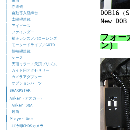
鏡筒
赤道儀
DOB16（
自動導入経緯台
太陽望遠鏡
New DOB
アイピース
ファインダー
フォー
補正レンズ／バローレンズ
ン）
モータードライブ／GOTO
極軸望遠鏡
ケース
天頂ミラー／天頂プリズム
ガイド用アクセサリー
カメラアダプター
オプションパーツ
SHARPSTAR
Askar（アスカー）
Askar SQA
鏡筒
Player One
非冷却CMOSカメラ