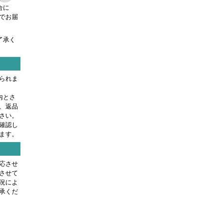
合に
でお届
了承く
られま
内とさ
、返品
さい。
確認し
ます。
応させ
させて
況によ
承くだ