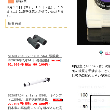
臨時休業
８月１３日（木）、１４日（金）、１５
日（土）は夏季休業とさせていただきま
す。
新着商品
拡
SIGHTRON SV632ED SWA 双眼鏡
※2026年7月24日 発売開始
81,000円(税込 89,100円)
Hβは主に486nm（青
他の波長を干渉することで
比較的口径の大きい望遠
SIGHTRON infini D50L （インフ
ィニD50L）屈折天体望遠鏡
27,091円(税込 29,800円)
日本製の高精度レンズを組み込んだ高