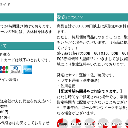
ガイド
発送について
て24時間受け付けております。
商品合計が33,000円以上は原則送料無料
メールの対応は、店休日を除きま
ます。
ただし、特別価格商品につきましては、別
をいただく場合がございます。（商品に提
いて
ています。）
SkyWatcherのDOB GOTO16、DOB GO
ド決済
EQ8赤道儀等大型商品につきましてはお届
ットカードは以下のとおりです。
域により別途送料をいただいております。
発送はヤマト運輸・佐川急便です。
ンライン決済）
・ヤマト運輸（基本発送）
・佐川急便
【配送希望時間帯をご指定できます。】
ただし時間をご指定された場合でも、事情
運送会社の方に代金をお支払いく
指定時間内に配達ができないこともござい
手数料
* 年末年始、ゴールデンウィーク中は多
660円
なる場合がございます。
440円
る代引きはお受けしておりませ