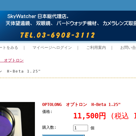
ートをみる
｜
マイページへログイン
｜
ご利用案内
｜
お問い合
 オプトロン
 H-Beta 1.25"
OPTOLONG オプトロン H-Beta 1.25"
価格:
11,500円
(税込 1
購入数:
個