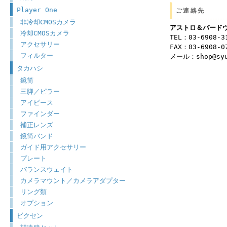
Player One
ご連絡先
非冷却CMOSカメラ
アストロ＆バード
冷却CMOSカメラ
TEL：03-6908-3
アクセサリー
FAX：03-6908-0
フィルター
メール：shop@syu
タカハシ
鏡筒
三脚／ピラー
アイピース
ファインダー
補正レンズ
鏡筒バンド
ガイド用アクセサリー
プレート
バランスウェイト
カメラマウント／カメラアダプター
リング類
オプション
ビクセン