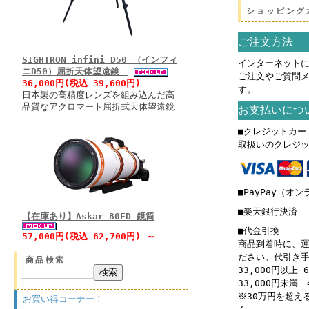
ショッピング
ご注文方法
SIGHTRON infini D50 （インフィ
インターネットに
ニD50）屈折天体望遠鏡
ご注文やご質問
36,000円(税込 39,600円)
す。
日本製の高精度レンズを組み込んだ高
品質なアクロマート屈折式天体望遠鏡
お支払いにつ
■クレジットカー
取扱いのクレジ
■PayPay（オ
■楽天銀行決済
【在庫あり】Askar 80ED 鏡筒
■代金引換
57,000円(税込 62,700円) ～
商品到着時に、
ださい。代引き
商品検索
33,000円以上 
33,000円未満 
※30万円を超え
お買い得コーナー！