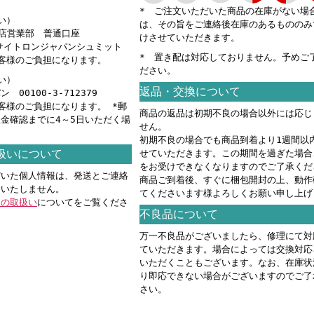
* ご注文いただいた商品の在庫がない場
い）
は、その旨をご連絡後在庫のあるもののみ
本店営業部 普通口座
けさせていただきます。
カ）サイトロンジャパンシュミット
* 置き配は対応しておりません。予めご
客様のご負担になります。
ださい。
い）
返品・交換について
00100-3-712379
客様のご負担になります。 *郵
商品の返品は初期不良の場合以外には応じ
金確認までに4～5日いただく場
せん。
。
初期不良の場合でも商品到着より1週間以
扱いについて
せていただきます。この期間を過ぎた場合
をお受けできなくなりますのでご了承くだ
だいた個人情報は、発送とご連絡
商品ご到着後、すぐに梱包開封の上、動作
用いたしません。
てくださいます様よろしくお願い申し上げ
報の取扱い
についてをご覧くださ
不良品について
万一不良品がございましたら、修理にて対
ていただきます。場合によっては交換対応
いただくこともございます。なお、在庫状
り即応できない場合がございますのでご了
さい。