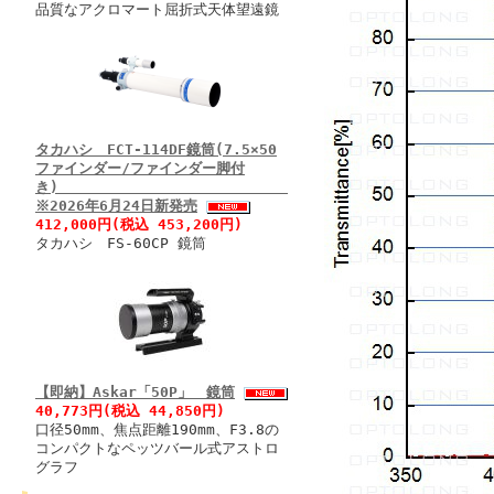
品質なアクロマート屈折式天体望遠鏡
タカハシ FCT-114DF鏡筒(7.5×50
ファインダー/ファインダー脚付
き)
※2026年6月24日新発売
412,000円(税込 453,200円)
タカハシ FS-60CP 鏡筒
【即納】Askar「50P」 鏡筒
40,773円(税込 44,850円)
口径50mm、焦点距離190mm、F3.8の
コンパクトなペッツバール式アストロ
グラフ