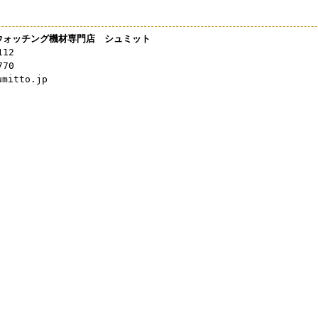
ウォッチング機材専門店 シュミット
112
770
mitto.jp