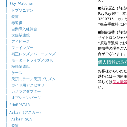
ん。
Sky-Watcher
■銀行振込（前払
ドブソニアン
PayPay銀行 
鏡筒
3290716 
赤道儀
*振込手数料はお
自動導入経緯台
■郵便振替（前払
太陽望遠鏡
サイトロンジャパン 
アイピース
*振込手数料はお
ファインダー
便振替の場合ご入
合がございます
補正レンズ／バローレンズ
モータードライブ／GOTO
個人情報の取
極軸望遠鏡
お客様からいた
ケース
以外には一切使
天頂ミラー／天頂プリズム
詳しくは
個人情
ガイド用アクセサリー
い。
カメラアダプター
オプションパーツ
SHARPSTAR
Askar（アスカー）
Askar SQA
鏡筒