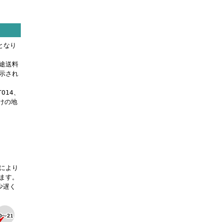
となり
途送料
示され
TO14、
けの地
により
ます。
少遅く