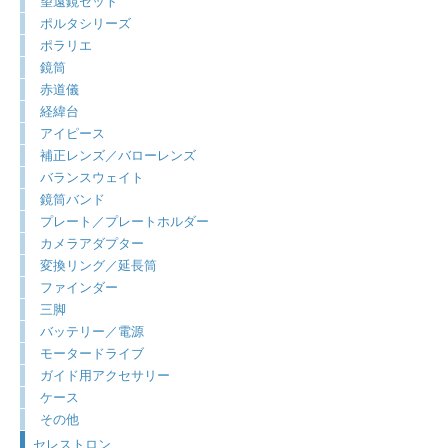
望遠鏡セット
ポルタシリーズ
ポラリエ
鏡筒
赤道儀
経緯台
アイピース
補正レンズ／バローレンズ
バランスウェイト
鏡筒バンド
プレート／プレートホルダー
カメラアダプター
変換リング／延長筒
ファインダー
三脚
バッテリー／電源
モータードライブ
ガイド用アクセサリー
ケース
その他
セレストロン