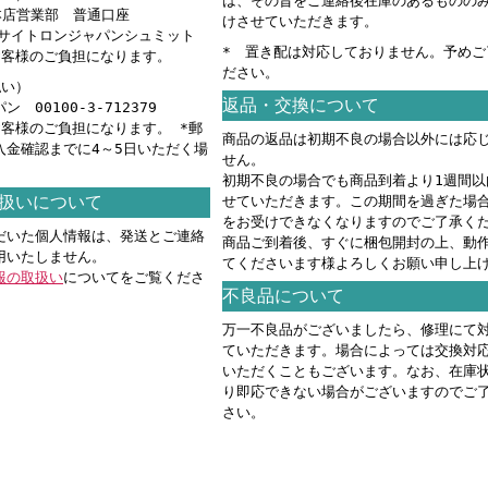
は、その旨をご連絡後在庫のあるものの
 本店営業部 普通口座
けさせていただきます。
カ）サイトロンジャパンシュミット
* 置き配は対応しておりません。予めご
お客様のご負担になります。
ださい。
払い）
返品・交換について
 00100-3-712379
お客様のご負担になります。 *郵
商品の返品は初期不良の場合以外には応
入金確認までに4～5日いただく場
せん。
。
初期不良の場合でも商品到着より1週間以
扱いについて
せていただきます。この期間を過ぎた場
をお受けできなくなりますのでご了承く
だいた個人情報は、発送とご連絡
商品ご到着後、すぐに梱包開封の上、動
用いたしません。
てくださいます様よろしくお願い申し上
報の取扱い
についてをご覧くださ
不良品について
万一不良品がございましたら、修理にて
ていただきます。場合によっては交換対
いただくこともございます。なお、在庫
り即応できない場合がございますのでご
さい。