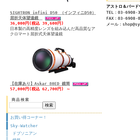
アストロ＆バード
TEL：03-6908-
SIGHTRON infini D50 （インフィニD50）
屈折天体望遠鏡
FAX：03-6908-
36,000円(税込 39,600円)
メール：shop@syu
日本製の高精度レンズを組み込んだ高品質なア
クロマート屈折式天体望遠鏡
【在庫あり】Askar 80ED 鏡筒
57,000円(税込 62,700円) ～
商品検索
お買い得コーナー！
Sky-Watcher
ドブソニアン