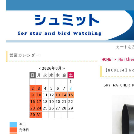
カートを
営業カレンダー
HOME
>
Northe
＜
2026年8月
＞
【NC0134】N
日
月
火
水
木
金
土
1
SKY WATCHE
2
3
4
5
6
7
8
9
10
11
12
13
14
15
16
17
18
19
20
21
22
23
24
25
26
27
28
29
30
31
今日
定休日