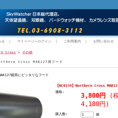
みる
｜
マイページへログイン
｜
ご利用案内
｜
お問い合わせ
rn Cross
>
その他
orthern Cross MAK127用フード
R MAK127鏡筒にピッタリなフード
【NC0134】Northern Cross MAK
価格:
3,800円
(
4,180円)
購入数:
個