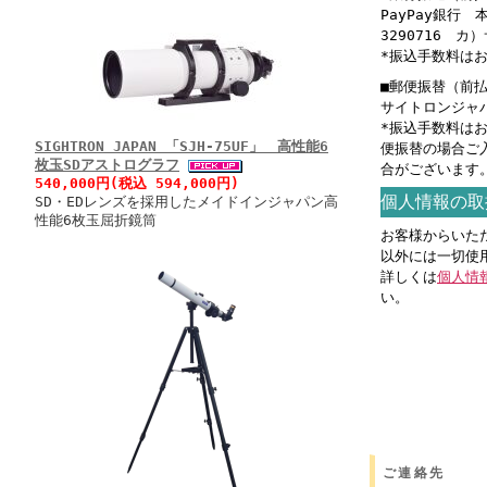
PayPay銀行
3290716 
*振込手数料は
■郵便振替（前
サイトロンジャパン
*振込手数料は
SIGHTRON JAPAN 「SJH-75UF」 高性能6
便振替の場合ご
枚玉SDアストログラフ
合がございます
540,000円(税込 594,000円)
個人情報の取
SD・EDレンズを採用したメイドインジャパン高
性能6枚玉屈折鏡筒
お客様からいた
以外には一切使
詳しくは
個人情
い。
ご連絡先