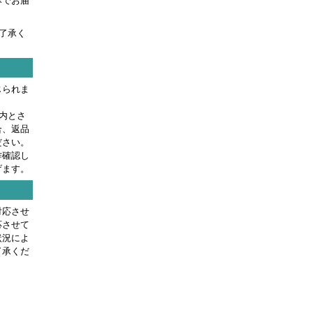
みでお届
了承く
じられま
内とさ
合、返品
ださい。
作確認し
げます。
対応させ
応させて
状況によ
了承くだ