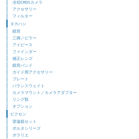
冷却CMOSカメラ
アクセサリー
フィルター
タカハシ
鏡筒
三脚／ピラー
アイピース
ファインダー
補正レンズ
鏡筒バンド
ガイド用アクセサリー
プレート
バランスウェイト
カメラマウント／カメラアダプター
リング類
オプション
ビクセン
望遠鏡セット
ポルタシリーズ
ポラリエ