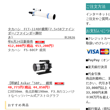
ご注文方法
インターネット
ご注文やご質問
す。
タカハシ FCT-114DF鏡筒(7.5×50ファイン
お支払いにつ
ダー/ファインダー脚付
き) ※2026
■クレジットカ
年6月24日新発売
取扱いのクレジ
412,000円(税込 453,200円)
タカハシ FS-60CP 鏡筒
■PayPay（オ
■楽天銀行決済
■代金引換
商品到着時に、
【即納】Askar「50P」 鏡筒
ださい。代引き
40,773円(税込 44,850円)
33,000円以上 
口径50mm、焦点距離190mm、F3.8のコンパク
33,000円未満 
トなペッツバール式アストログラフ
※30万円を超
ん。
おすすめ商品
■銀行振込（前