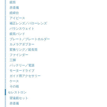
鏡筒
赤道儀
経緯台
アイピース
補正レンズ／バローレンズ
バランスウェイト
鏡筒バンド
プレート／プレートホルダー
カメラアダプター
変換リング／延長筒
ファインダー
三脚
バッテリー／電源
モータードライブ
ガイド用アクセサリー
ケース
その他
セレストロン
望遠鏡セット
赤道儀