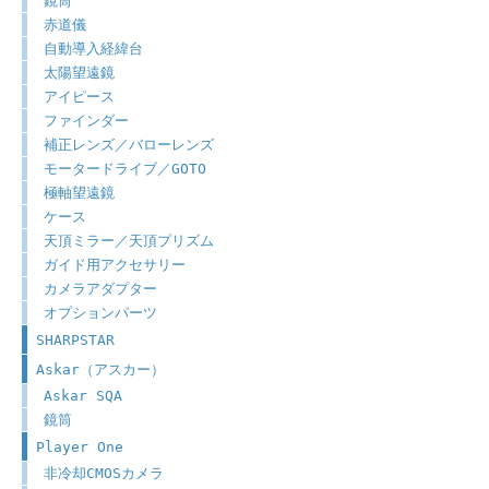
鏡筒
赤道儀
自動導入経緯台
太陽望遠鏡
アイピース
ファインダー
補正レンズ／バローレンズ
モータードライブ／GOTO
極軸望遠鏡
ケース
天頂ミラー／天頂プリズム
ガイド用アクセサリー
カメラアダプター
オプションパーツ
SHARPSTAR
Askar（アスカー）
Askar SQA
鏡筒
Player One
非冷却CMOSカメラ