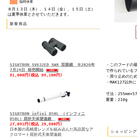
臨時休業
８月１３日（木）、１４日（金）、１５日（土）
は夏季休業とさせていただきます。
新着商品
SIGHTRON SV632ED SWA 双眼鏡 ※2026年
・このフードの
7月24日 発売開始
で作られている
81,000円(税込 89,100円)
・滑り止めのため
・MAK127以外
寸法：255mm×57
重量：210g
SIGHTRON infini D50L （インフィニ
D50L）屈折天体望遠鏡
27,091円(税込 29,800円)
日本製の高精度レンズを組み込んだ高品質なア
ショッピン
クロマート屈折式天体望遠鏡