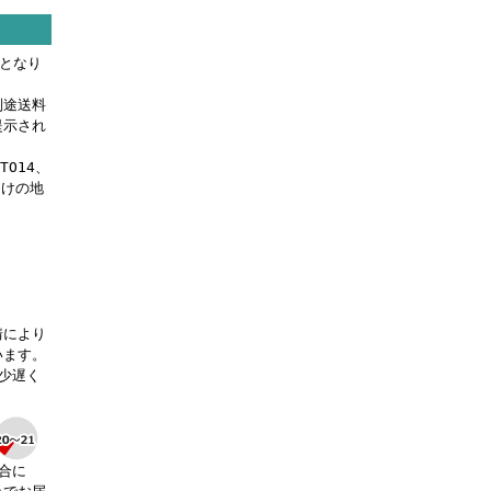
料となり
別途送料
提示され
OTO14、
届けの地
。
情により
います。
少遅く
合に