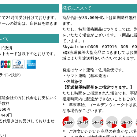
発送について
にて24時間受け付けております。
商品合計が33,000円以上は原則送料無
メールの対応は、店休日を除きま
ます。
ただし、特別価格商品につきましては、
をいただく場合がございます。（商品に
いて
ています。）
SkyWatcherのDOB GOTO16、DOB G
ード決済
EQ8赤道儀等大型商品につきましてはお
ットカードは以下のとおりです。
域により別途送料をいただいております
発送はヤマト運輸・佐川急便です。
ンライン決済）
・ヤマト運輸（基本発送）
・佐川急便
【配送希望時間帯をご指定できます。】
ただし時間をご指定された場合でも、事
運送会社の方に代金をお支払いく
指定時間内に配達ができないこともござ
手数料
* 年末年始、ゴールデンウィーク中は多
660円
なる場合がございます。
440円
える代引きはお受けしておりませ
* ご注文いただいた商品の在庫がない場
払い）