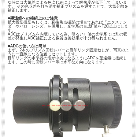
な時には大気差による色にじみによって解像度が低下してしまいま
す。 その色収差を打ち消す補正プリズムを通すことで、大気分散を
補正します。
■望遠鏡への接続上のご注意
拡大投影撮影もしくは、直接焦点撮影の場合であれば「エクステン
ダーやバローレンズ」を併用し、光学系の合成F値をF20以上にしま
す。
ADCはプリズムを内蔵している為、明るいＦ値の光学系では別の収
差が発生しADC補正による像質改善効果が十分得られません。
■ADCの使い方は簡単
まず、2本のプリズム回転レバーと目印リング固定ねじが、写真のよ
うに一直線になる位置にセットします。
目印リングの水準器の泡が中央になるようにADCを望遠鏡に接続し
ます。この時に回転レバー等は水平な方向になります。