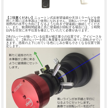
【ご注意ください】
ニュートン式反射望遠鏡や天頂ミラーなどを併
用した際には水準器はご使用になれません。回転レバーが【望遠鏡
視野内の水平な方向に】なるような向きで望遠鏡に接続してくださ
い。また、観測時間経過と共に望遠鏡が回転する場合には、１時間
以内を目安に水平位置を修正していただく必要があります。
2本のレバーが揃っている位置が補正量０の位置です。アイピースを
接続して、2本のレバーを同じ角度量を反対側に徐々に回転させてい
きます。惑星の上下に出ている色にじみが最も小さくなる位置で固
定します。