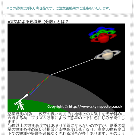
※この品物はお取り寄せ品です。ご注文後納期のご連絡をいたします。
■大気による色収差（分散）とは？
惑星観測の際に、夜空の低い高度では地球上の大気中を光が斜めに
通過する為、プリズム効果によって惑星の上下に色にじみが発生し
ます。
45度以上の観測高度ではあまり問題にならないのですが、夏季の惑
星の観測条件の良い時期ほど南中高度は低くなり、高度30度程度以
下での観測や撮影を余儀なくされる場合が多くあります。そのよう