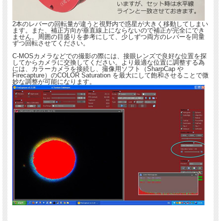
2本のレバーの回転量が違うと視野内で惑星が大きく移動してしまい
ます。また、補正方向が垂直線上にならないので補正が完全にでき
ません。周囲の目盛りを参考にして、少しずつ両方のレバーを同量
ずつ回転させてください。
C-MOSカメラなどでの撮影の際には、接眼レンズで良好な位置を探
してからカメラに交換してください。より最適な位置に調整する為
には、カラーカメラを接続し、撮像用ソフト（SharpCap や
Firecapture）のCOLOR Saturation を最大にして飽和させることで微
妙な調整が可能になります。