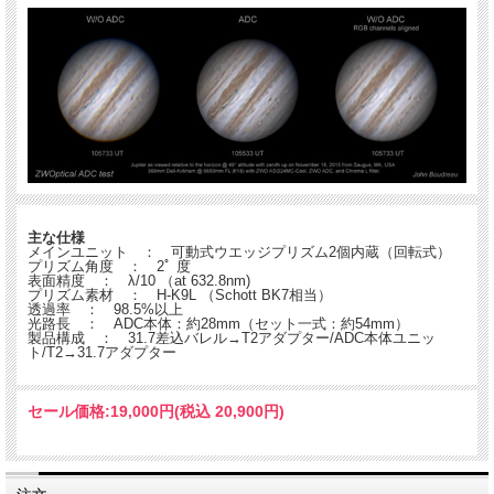
主な仕様
メインユニット ： 可動式ウエッジプリズム2個内蔵（回転式）
プリズム角度 ： 2ﾟ 度
表面精度 ： λ/10 （at 632.8nm)
プリズム素材 ： H-K9L （Schott BK7相当）
透過率 ： 98.5%以上
光路長 ： ADC本体：約28mm（セット一式：約54mm）
製品構成 ： 31.7差込バレル→T2アダプター/ADC本体ユニッ
ト/T2→31.7アダプター
セール価格:
19,000円(税込 20,900円)