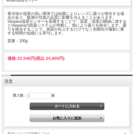
Vespera湿度センサー
寒冷地や湿度の高い環境では結露によりレンズに曇りが発生する場
合があり、観測や写真の品質に影響を与えることがあります。
Vespera湿度センサーを装着することで、温度・湿度の閾値に達する
とVesperaの防曇システムが作動し、熱により曇りを除去します。曇
りを除去することで、画質が向上するだけでなく初期化や撮影に要
する時間の短縮にも寄与します。
質量：100g
価格:
22,546円
(税込 24,800円)
注文
購入数：
個
返品についての詳細はこちら