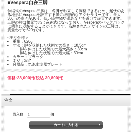
■Vespera自在三脚
伸縮式のVespera三脚は、各脚が独立して調整できるため、起伏のあ
る地形にVesperaを設置する際に理想的なアクセサリーです。最大
30cmの高さがあり、低い障害物や茂みなどを避けて設置できます。
三脚の脚は根元でねじ込み式になっており、Vesperaのバックパック
に簡単に収納することができます。洗練されたデザインの三脚は、
質量わずか620gです。
<主な仕様＞
重量：620g
寸法：脚を収納した状態での高さ：18.5cm
脚を伸ばした状態での最大高さ：30cm
脚を伸ばした状態での最大幅：30cm
カラー：ブラック
ネジ：3/8"
付属品：気泡水準器プレート
価格:
28,000円
(税込 30,800円)
注文
購入数：
個