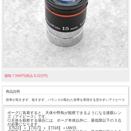
価格:7,566円(税込 8,322円)
商品説明
倍率が高すぎず、低すぎず、バランスの取れた倍率を実現する見やすいアイピース
ボーグに装着すると、天体や野鳥が観察できるようになる接眼レン
ズ（アイピース）です。
◎天体を観察する場合には、ボーグ本体以外に、最低限以下の３点
が必要になります。
【7522】＋【7317】＋【7318】＋UW15