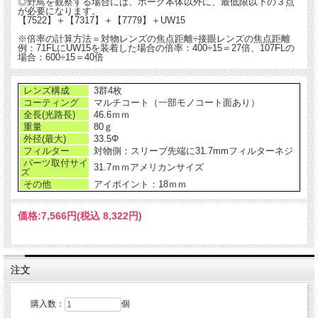
◎野鳥を観察する場合には、ボーグ本体以外に、最低限以下の３点
が必要になります。
【7522】＋【7317】＋【7779】＋UW15
※倍率の計算方法＝対物レンズの焦点距離÷接眼レンズの焦点距離
例：71FLにUW15を装着した場合の倍率：400÷15＝27倍、107FLの
場合：600÷15＝40倍
レンズ構成
3群4枚
コーティング
マルチコート（一部モノコート面あり）
全長(光路長)
46.6ｍｍ
重量
80ｇ
外径(最大)
33.5Φ
フィルター
対物側：スリーブ先端に31.7mmフィルターネジ
パーツ取付サイ
31.7ｍｍアメリカンサイズ
ズ
その他
アイポイント：18ｍｍ
価格:
7,566円
(税込 8,322円)
注文
購入数：
個