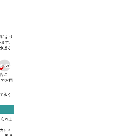
。
情により
います。
少遅く
合に
みでお届
了承く
じられま
内とさ