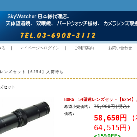
みる
｜
マイページへログイン
｜
ご利用案内
｜
お問い合わせ
遠レンズセット【6254】入荷待ち
ンズセット
BORG 54望遠レンズセット【6254
75,900円(税込)
希望小売価格:
価格:
58,650円
64,515円)
<15%OFF>