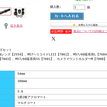
購入数:
個
拡大表示
返品についての詳細は
ンズセット
レンズ【2554】、M57ヘリコイドLIII【7861】、M57/60延長筒L【760
M【7603】、M57/60延長筒SS【7601】、カメラマウントホルダーM【700
54mm
300mm
5.6
1群2枚アクロマート
マルチコート