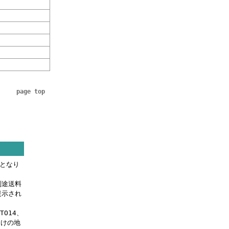
page top
料となり
別途送料
提示され
OTO14、
届けの地