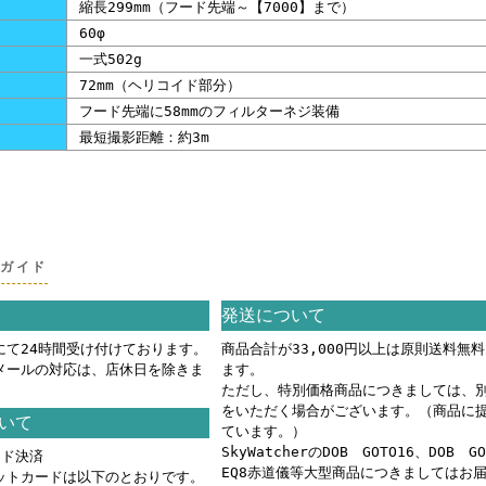
）
縮長299mm（フード先端～【7000】まで）
60φ
一式502g
72mm（ヘリコイド部分）
フード先端に58mmのフィルターネジ装備
最短撮影距離：約3m
グガイド
発送について
にて24時間受け付けております。
商品合計が33,000円以上は原則送料無
メールの対応は、店休日を除きま
ます。
ただし、特別価格商品につきましては、
をいただく場合がございます。（商品に
いて
ています。）
SkyWatcherのDOB GOTO16、DOB G
ード決済
EQ8赤道儀等大型商品につきましてはお
ットカードは以下のとおりです。