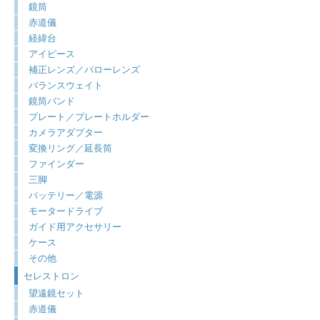
鏡筒
赤道儀
経緯台
アイピース
補正レンズ／バローレンズ
バランスウェイト
鏡筒バンド
プレート／プレートホルダー
カメラアダプター
変換リング／延長筒
ファインダー
三脚
バッテリー／電源
モータードライブ
ガイド用アクセサリー
ケース
その他
セレストロン
望遠鏡セット
赤道儀