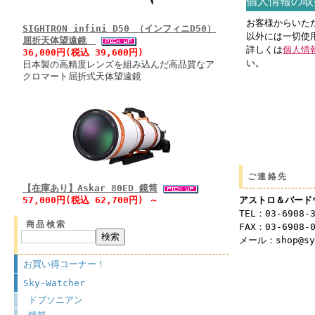
個人情報の取
お客様からいた
SIGHTRON infini D50 （インフィニD50）
以外には一切使
屈折天体望遠鏡
詳しくは
個人情
36,000円(税込 39,600円)
い。
日本製の高精度レンズを組み込んだ高品質なア
クロマート屈折式天体望遠鏡
ご連絡先
【在庫あり】Askar 80ED 鏡筒
アストロ＆バード
57,000円(税込 62,700円) ～
TEL：03-6908-
商品検索
FAX：03-6908-
メール：shop@syu
お買い得コーナー！
Sky-Watcher
ドブソニアン