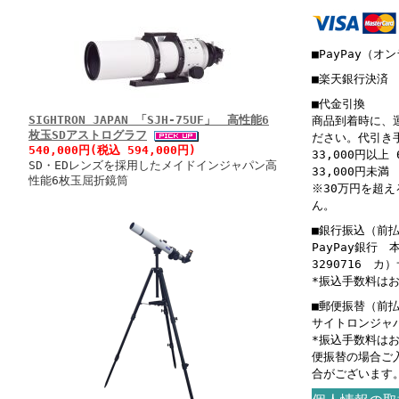
■PayPay（オ
■楽天銀行決済
■代金引換
SIGHTRON JAPAN 「SJH-75UF」 高性能6
商品到着時に、
枚玉SDアストログラフ
ださい。代引き
540,000円(税込 594,000円)
33,000円以上 
SD・EDレンズを採用したメイドインジャパン高
33,000円未満 
性能6枚玉屈折鏡筒
※30万円を超
ん。
■銀行振込（前
PayPay銀行
3290716 
*振込手数料は
■郵便振替（前
サイトロンジャパン
*振込手数料は
便振替の場合ご
合がございます