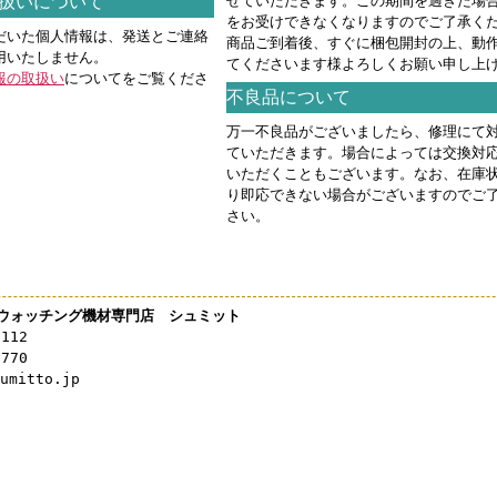
扱いについて
せていただきます。この期間を過ぎた場
をお受けできなくなりますのでご了承く
だいた個人情報は、発送とご連絡
商品ご到着後、すぐに梱包開封の上、動
用いたしません。
てくださいます様よろしくお願い申し上
報の取扱い
についてをご覧くださ
不良品について
万一不良品がございましたら、修理にて
ていただきます。場合によっては交換対
いただくこともございます。なお、在庫
り即応できない場合がございますのでご
さい。
ウォッチング機材専門店 シュミット
3112
0770
mitto.jp