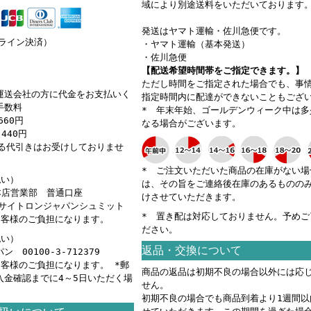
域により別途送料をいただいております
発送はヤマト運輸・佐川急便です。
ンライン決済）
・ヤマト運輸（基本発送）
・佐川急便
【配送希望時間帯をご指定できます。】
ただし時間をご指定された場合でも、事
運送会社の方に代金をお支払いく
指定時間内に配達ができないこともござ
手数料
* 年末年始、ゴールデンウィーク中は多
660円
なる場合がございます。
440円
える代引きはお受けしておりませ
* ご注文いただいた商品の在庫がない場
払い）
は、その旨をご連絡後在庫のあるものの
 本店営業部 普通口座
けさせていただきます。
カ）サイトロンジャパンシュミット
* 置き配は対応しておりません。予めご
お客様のご負担になります。
ださい。
払い）
返品・交換について
 00100-3-712379
お客様のご負担になります。 *郵
商品の返品は初期不良の場合以外には応
入金確認までに4～5日いただく場
せん。
。
初期不良の場合でも商品到着より1週間以