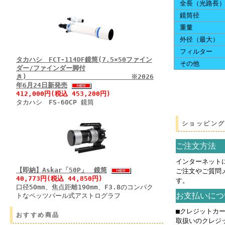
全長（光路長
鏡筒径
重量
外径（最大）
フィルター
タカハシ FCT-114DF鏡筒(7.5×50ファイン
その他
ダー/ファインダー脚付
き) ※2026
年6月24日新発売
412,000円(税込 453,200円)
タカハシ FS-60CP 鏡筒
ショッピン
ご注文方法
インターネット
【即納】Askar「50P」 鏡筒
ご注文やご質問
40,773円(税込 44,850円)
す。
口径50mm、焦点距離190mm、F3.8のコンパク
お支払いにつ
トなペッツバール式アストログラフ
■クレジットカ
おすすめ商品
取扱いのクレジ