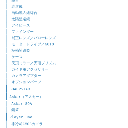
鏡筒
赤道儀
自動導入経緯台
太陽望遠鏡
アイピース
ファインダー
補正レンズ／バローレンズ
モータードライブ／GOTO
極軸望遠鏡
ケース
天頂ミラー／天頂プリズム
ガイド用アクセサリー
カメラアダプター
オプションパーツ
SHARPSTAR
Askar（アスカー）
Askar SQA
鏡筒
Player One
非冷却CMOSカメラ