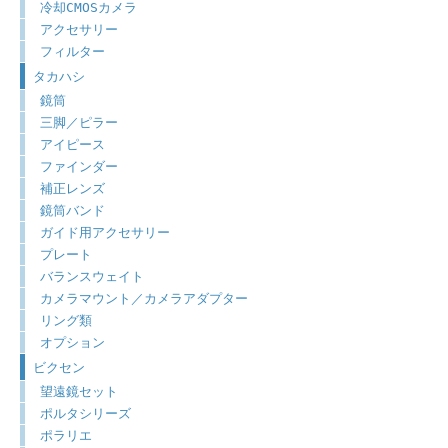
冷却CMOSカメラ
アクセサリー
フィルター
タカハシ
鏡筒
三脚／ピラー
アイピース
ファインダー
補正レンズ
鏡筒バンド
ガイド用アクセサリー
プレート
バランスウェイト
カメラマウント／カメラアダプター
リング類
オプション
ビクセン
望遠鏡セット
ポルタシリーズ
ポラリエ