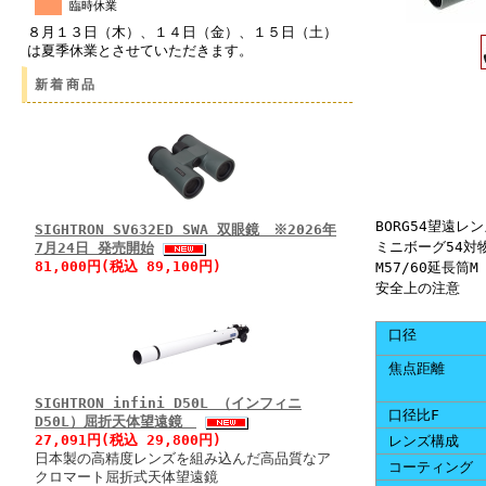
臨時休業
８月１３日（木）、１４日（金）、１５日（土）
は夏季休業とさせていただきます。
新着商品
BORG54望遠レ
SIGHTRON SV632ED SWA 双眼鏡 ※2026年
ミニボーグ54対物
7月24日 発売開始
81,000円(税込 89,100円)
M57/60延長筒
安全上の注意
口径
焦点距離
SIGHTRON infini D50L （インフィニ
口径比F
D50L）屈折天体望遠鏡
27,091円(税込 29,800円)
レンズ構成
日本製の高精度レンズを組み込んだ高品質なア
コーティング
クロマート屈折式天体望遠鏡