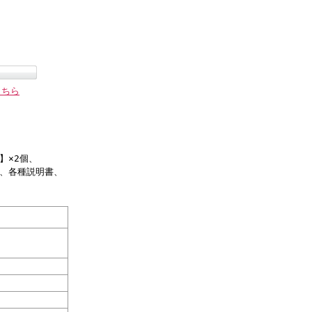
こちら
4】×2個、
0】、各種説明書、