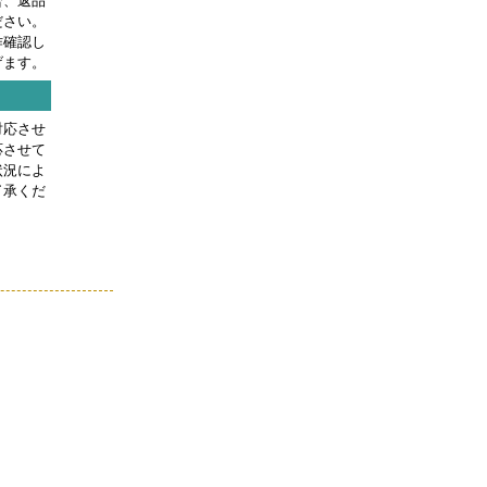
合、返品
ださい。
作確認し
げます。
対応させ
応させて
状況によ
了承くだ