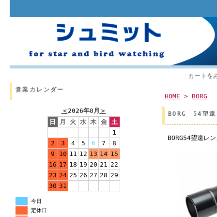
カートを
営業カレンダー
HOME
>
BORG
＜
2026年8月
＞
BORG 54望
日
月
火
水
木
金
土
1
BORG54望遠レ
2
3
4
5
6
7
8
9
10
11
12
13
14
15
16
17
18
19
20
21
22
23
24
25
26
27
28
29
30
31
今日
定休日