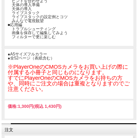
ピントを合わせよう
天体の導入準備
天体の導入
ライブスタック
ライブスタックの設定例とコツ
みんなで電視観望
■応用編
トラブルシューティング
画像を保存して編集してみよう
フィルターで更に楽しむ
●A5サイズフルカラー
●全52ページ（表紙含む）
※PlayerOneのCMOSカメラをお買い上げの際に
付属する小冊子と同じものになります。
すでにPlayerOneのCMOSカメラをお持ちの方
や、同時にご注文の場合は重複となりますのでご
注意ください。
価格:
1,300円
(税込 1,430円)
注文