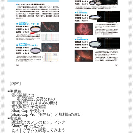
【内容】
■準備編
電視観望とは
電視観望に必要なもの
電視観望におすすめの機材
電視観望の予備知識
SharpCap を使おう
SharpCap Pro（有料版）と無料版の違い
■実践編
望遠鏡とカメラのセッティング
SharpCap の見かた
ヒストグラムを調整してみよう