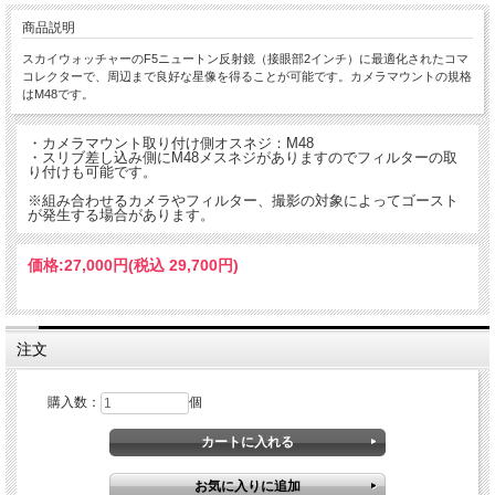
商品説明
スカイウォッチャーのF5ニュートン反射鏡（接眼部2インチ）に最適化されたコマ
コレクターで、周辺まで良好な星像を得ることが可能です。カメラマウントの規格
はM48です。
・カメラマウント取り付け側オスネジ：M48
・スリブ差し込み側にM48メスネジがありますのでフィルターの取
り付けも可能です。
※組み合わせるカメラやフィルター、撮影の対象によってゴースト
が発生する場合があります。
価格:
27,000円
(税込 29,700円)
注文
購入数：
個