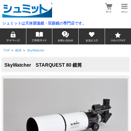
シュミットは天体望遠鏡・双眼鏡の専門店です。
TOP
>
鏡筒
>
SkyWatcher
SkyWatcher STARQUEST 80 鏡筒