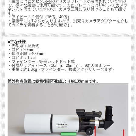
・鏡筒にはビクセン規格のアリガタプレートが装備されていますの
で、様々な架台に使用可能です。またプレートには1/4インチカメラ
ネジ穴を備えていますので、カメラ三脚に取り付けることも可能で
す。
・アイピース２個付（16倍、40倍）
・接眼部にはTネジがありますので、別売りカメラアダプターを介し
てカメラを装着することが可能です。
■主な仕様
・光学系：屈折式
・口径：80mm
・焦点距離：400mm
・口径比：1：5
・ファインダー：等倍レッドドット式
・付属品：アイピース（10mm、25mm）、90°天頂ミラー
・重量：約1.3kg（ファインダー、接眼アクセサリー含まず）
筒外焦点位置は鏡筒後部不動点より約139mmです。