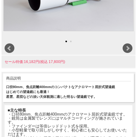
セール特価:16,182円(税込 17,800円)
商品説明
口径80mm、焦点距離400mmのコンパクトなアクロマート屈折式望遠鏡
はじめての望遠鏡にも最適！
星雲、星団などの淡い天体観測に適した明るい望遠鏡です。
■主な特長
・口径80mm、焦点距離400mmのアクロマート屈折式望遠鏡です。
・鏡筒は金属製でレンズにはマルチコーティングが施されていま
す。
・ファインダーは等倍レッドドット式を採用。
・小型軽量で取り回しがしやすく、初心者にも安心してお使いいた
だけます。