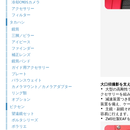
冷却CMOSカメラ
アクセサリー
フィルター
タカハシ
鏡筒
三脚／ピラー
アイピース
ファインダー
補正レンズ
鏡筒バンド
ガイド用アクセサリー
プレート
バランスウェイト
大口径撮影を支
カメラマウント／カメラアダプター
•
大型の高剛性ラ
リング類
クセサリーを組
•
減速装置つき微
オプション
装置を備え、ケ
ビクセン
•
主鏡・副鏡それ
望遠鏡セット
容易に行えます
•
ZWO社製EA
ポルタシリーズ
ポラリエ