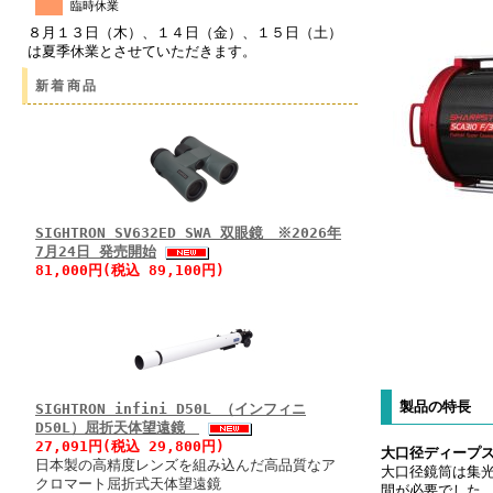
臨時休業
８月１３日（木）、１４日（金）、１５日（土）
は夏季休業とさせていただきます。
新着商品
SIGHTRON SV632ED SWA 双眼鏡 ※2026年
7月24日 発売開始
81,000円(税込 89,100円)
製品の特長
SIGHTRON infini D50L （インフィニ
D50L）屈折天体望遠鏡
27,091円(税込 29,800円)
大口径ディープ
日本製の高精度レンズを組み込んだ高品質なア
大口径鏡筒は集
クロマート屈折式天体望遠鏡
間が必要でした。S