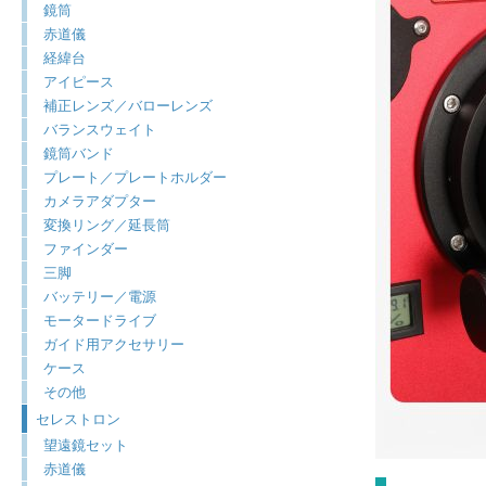
鏡筒
赤道儀
経緯台
アイピース
補正レンズ／バローレンズ
バランスウェイト
鏡筒バンド
プレート／プレートホルダー
カメラアダプター
変換リング／延長筒
ファインダー
三脚
バッテリー／電源
モータードライブ
ガイド用アクセサリー
ケース
その他
セレストロン
望遠鏡セット
赤道儀