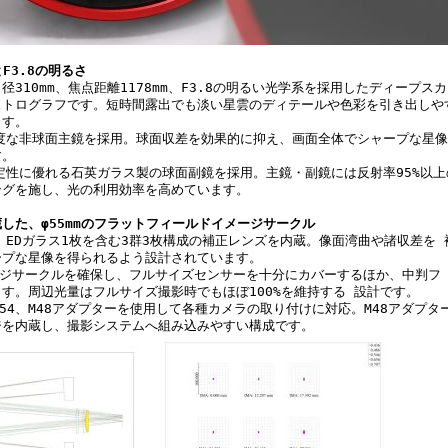
とF3.8の明るさ
口径310mm、焦点距離1178mm、F3.8の明るい光学系を採用したディープス
ストログラフです。短時間露出でも淡い星雲のディテールや色彩を引き出しや
ます。
な非球面主鏡を採用。球面収差を効果的に抑え、画面全体でシャープな星像
す。
性に優れる石英ガラス製の球面副鏡を採用。主鏡・副鏡には反射率95%以上
ングを施し、光の利用効率を高めています。
した、φ55mmのフラットフィールドイメージサークル
EDガラス1枚を含む3群3枚構成の補正レンズを内蔵。像面湾曲や諸収差を 
ープな星像を得られるよう設計されています。
ージサークルを確保し、フルサイズセンサーを十分にカバーするほか、中判フ
す。周辺光量はフルサイズ撮影時でもほぼ100%を維持する 設計です。
M54、M48アダプターを使用して各種カメラの取り付けに対応。M48アダプター
ジを内蔵し、撮影システムへ組み込みやすい構成です。