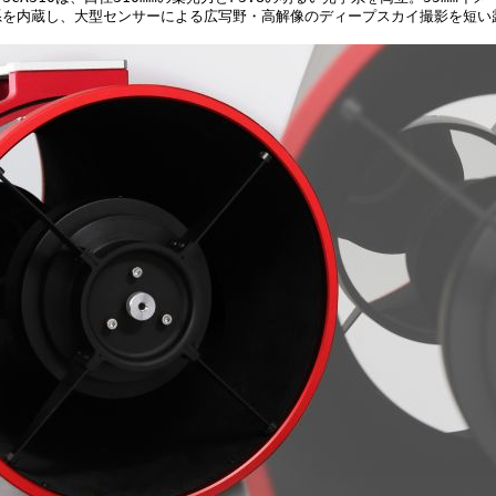
系を内蔵し、大型センサーによる広写野・高解像のディープスカイ撮影を短い