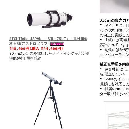
310mmの集光力
•
SCA310は、
向けの大口径ア
の向上に貢献し
SIGHTRON JAPAN 「SJH-75UF」 高性能6
•
主鏡には高精度
枚玉SDアストログラフ
設計されていま
540,000円(税込 594,000円)
•
副鏡には熱安定
SD・EDレンズを採用したメイドインジャパン高
ニウムコーティ
性能6枚玉屈折鏡筒
補正光学系を内蔵
•
鏡筒後部には、
ら周辺までシャ
•
55mmのイメ
撮影にも対応しま
•
付属のM68、
ター取り付けネ