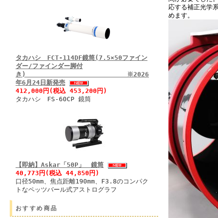
応する補正光学
めます。
タカハシ FCT-114DF鏡筒(7.5×50ファイン
ダー/ファインダー脚付
き) ※2026
年6月24日新発売
412,000円(税込 453,200円)
タカハシ FS-60CP 鏡筒
【即納】Askar「50P」 鏡筒
40,773円(税込 44,850円)
口径50mm、焦点距離190mm、F3.8のコンパク
トなペッツバール式アストログラフ
おすすめ商品