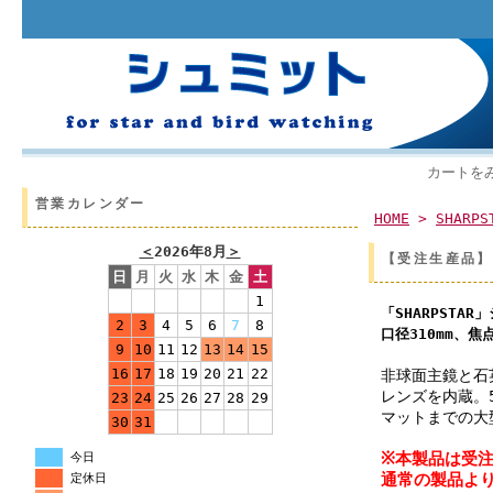
カートを
営業カレンダー
HOME
>
SHARPS
＜
2026年8月
＞
【受注生産品】
日
月
火
水
木
金
土
1
「SHARPSTA
2
3
4
5
6
7
8
口径310mm、焦
9
10
11
12
13
14
15
16
17
18
19
20
21
22
非球面主鏡と石
レンズを内蔵。
23
24
25
26
27
28
29
マットまでの大
30
31
※本製品は受
今日
通常の製品よ
定休日