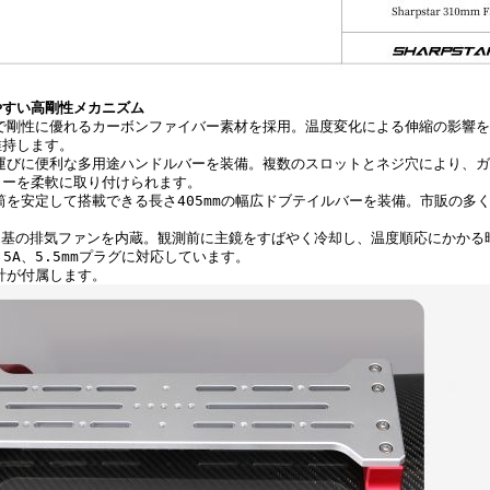
やすい高剛性メカニズム
剛性に優れるカーボンファイバー素材を採用。温度変化による伸縮の影響を
維持します。
びに便利な多用途ハンドルバーを装備。複数のスロットとネジ穴により、ガ
リーを柔軟に取り付けられます。
を安定して搭載できる長さ405mmの幅広ドブテイルバーを装備。市販の多く
基の排気ファンを内蔵。観測前に主鏡をすばやく冷却し、温度順応にかかる
.5A、5.5mmプラグに対応しています。
計が付属します。