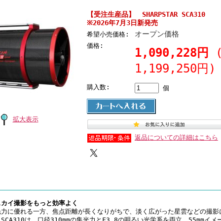
【受注生産品】 SHARPSTAR 
※2026年7月3日新発売
オープン価格
希望小売価格:
価格:
1,090,228円
1,199,250円)
購入数:
個
拡大表示
返品についての詳細はこちら
スカイ撮影をもっと効率よく
光力に優れる一方、焦点距離が長くなりがちで、淡く広がった星雲などの撮影
CA310は、口径310mmの集光力とF3.8の明るい光学系を両立。55mmイ