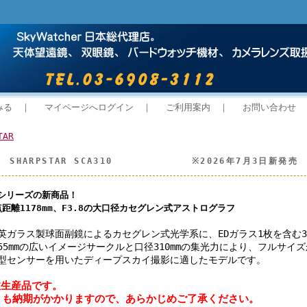
みる
｜
マイページへログイン
｜
ご利用案内
｜
お問い合わせ
TAR
 SHARPSTAR SCA310 ※2026年7月3日新発売
R」シリーズの新商品！
点距離1178mm、F3.8の大口径カセグレン式アストログラフ
英ガラス製球面副鏡によるカセグレン式光学系に、EDガラス1枚を含む3
55mmの広いイメージサークルと口径310mmの集光力により、フルサイ
型センサーを用いたディープスカイ撮影に適したモデルです。
注生産品です。
りも納期がかかりますので、あらかじめご了承ください。