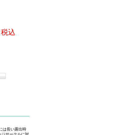
SCA310
(税込
には長い露出時
メージサークルに対