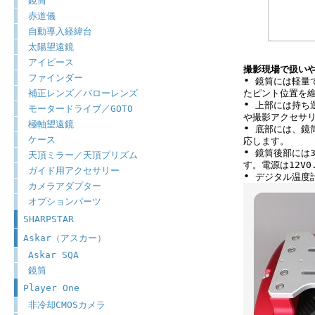
鏡筒
赤道儀
自動導入経緯台
太陽望遠鏡
アイピース
撮影現場で扱い
ファインダー
•
鏡筒には軽量で
補正レンズ／バローレンズ
たピント位置を
•
上部には持ち運
モータードライブ／GOTO
や撮影アクセサ
極軸望遠鏡
•
底部には、鏡筒
ケース
応します。
•
鏡筒後部には3
天頂ミラー／天頂プリズム
す。電源は12V0
ガイド用アクセサリー
•
デジタル温度
カメラアダプター
オプションパーツ
SHARPSTAR
Askar（アスカー）
Askar SQA
鏡筒
Player One
非冷却CMOSカメラ