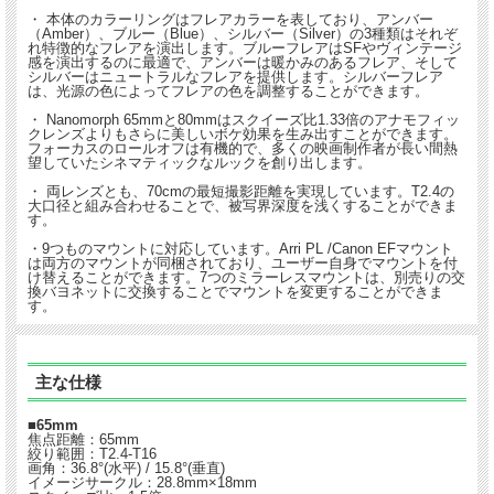
・ 本体のカラーリングはフレアカラーを表しており、アンバー
（Amber）、ブルー（Blue）、シルバー（Silver）の3種類はそれぞ
れ特徴的なフレアを演出します。ブルーフレアはSFやヴィンテージ
感を演出するのに最適で、アンバーは暖かみのあるフレア、そして
シルバーはニュートラルなフレアを提供します。シルバーフレア
は、光源の色によってフレアの色を調整することができます。
・ Nanomorph 65mmと80mmはスクイーズ比1.33倍のアナモフィッ
クレンズよりもさらに美しいボケ効果を生み出すことができます。
フォーカスのロールオフは有機的で、多くの映画制作者が長い間熱
望していたシネマティックなルックを創り出します。
・ 両レンズとも、70cmの最短撮影距離を実現しています。T2.4の
大口径と組み合わせることで、被写界深度を浅くすることができま
す。
・9つものマウントに対応しています。Arri PL /Canon EFマウント
は両方のマウントが同梱されており、ユーザー自身でマウントを付
け替えることができます。7つのミラーレスマウントは、別売りの交
換バヨネットに交換することでマウントを変更することができま
す。
主な仕様
■65mm
焦点距離：65mm
絞り範囲：T2.4-T16
画角：36.8°(水平) / 15.8°(垂直)
イメージサークル：28.8mm×18mm