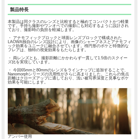
製品特長
本製品は同クラスのレンズと比較すると極めてコンパクトかつ軽量
です。手持ち撮影やワンオペでの撮影にも対応するように設計され
ており、撮影時の負担を軽減します。
・ アナモフィックブロックと球面レンズブロックで構成された
LAOWA独自のレンズ設計により、画像のシャープネスとアナモフィ
ック効果をユニークに融合させています。楕円形のボケと特徴的な
フレアは、独特の視覚効果をもたらします。
・ 両レンズとも、撮影距離にかかわらず一貫して1.5倍のスクイー
ズ比を実現しています。
・ 今回65mmと80mmのレンズをラインナップに追加することで、
Nanomorphシリーズの汎用性がさらに高まりました。これらの焦点
距離はクローズアップに適しており、浅い被写界深度と見事なボケ
効果を可能にします。
アンバー使用