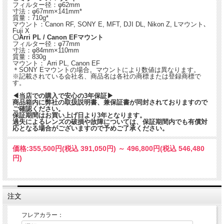
フィルター径：φ62mm
寸法：φ67mm×141mm*
質量：710g*
マウント：Canon RF, SONY E, MFT, DJI DL, Nikon Z, Lマウント､
Fuji X
〇Arri PL / Canon EFマウント
フィルター径：φ77mm
寸法：φ84mm×110mm
質量：830g
マウント： Arri PL, Canon EF
＊SONY Eマウントの場合。マウントにより数値は異なります。
※記載されている会社名、商品名は各社の商標または登録商標で
す。
◀当店での購入で安心の3年保証▶
商品箱内に弊社の取扱説明書、兼保証書が同封されておりますので
ご確認ください。
保証期間はお買い上げ日より3年となります。
過失によるレンズの破損や故障については、保証期間内でも有償対
応となる場合がございますので予めご了承ください。
価格:
355,500円
(税込 391,050円)
～
496,800円
(税込 546,480
円)
注文
フレアカラー：