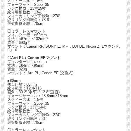
スクイーズ比：1.5倍
フォーマット：Super 35
レンズ構成：13群15枚
絞り羽根枚数：13枚
フォーカスリング回転角：270°
絞りリング回転角：78.6°
最短撮影距離：70cm
〇ミラーレスマウント
フィルター径：φ62mm
寸法：φ67mm×132mm*
質量：690g *
マウント：Canon RF, SONY E, MFT, DJI DL, Nikon Z, Lマウント､
Fuji X
〇Arri PL / Canon EFマウント
フィルター径：φ77mm
寸法：φ84mm×95mm
質量：820g
マウント： Arri PL, Canon EF (交換式)
■80mm
焦点距離：80mm
絞り範囲：T2.4-T16
画角：30.2°(水平) / 12.8°(垂直)
イメージサークル：28.8mm×18mm
スクイーズ比：1.5倍
フォーマット：Super 35
レンズ構成：13群14枚
絞り羽根枚数：13枚
フォーカスリング回転角：274°
絞りリング回転角：81°
最短撮影距離：70cm
〇ミラーレスマウント