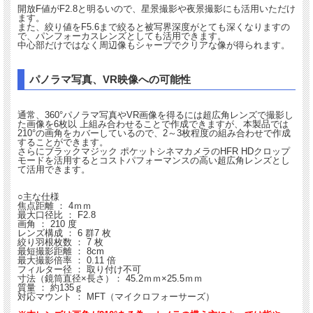
開放F値がF2.8と明るいので、星景撮影や夜景撮影にも活用いただけ
ます。
また、絞り値をF5.6まで絞ると被写界深度がとても深くなりますの
で、パンフォーカスレンズとしても活用できます。
中心部だけではなく周辺像もシャープでクリアな像が得られます。
パノラマ写真、VR映像への可能性
通常、360°パノラマ写真やVR画像を得るには超広角レンズで撮影し
た画像を6枚以 上組み合わせることで作成できますが、本製品では
210°の画角をカバーしているので、2～3枚程度の組み合わせで作成
することができます。
さらにブラックマジック ポケットシネマカメラのHFR HDクロップ
モードを活用するとコストパフォーマンスの高い超広角レンズとし
て活用できます。
○主な仕様
焦点距離 ： 4ｍｍ
最大口径比 ： F2.8
画角 ： 210 度
レンズ構成 ： 6 群7 枚
絞り羽根枚数 ： 7 枚
最短撮影距離 ： 8cm
最大撮影倍率 ： 0.11 倍
フィルター径 ： 取り付け不可
寸法（鏡筒直径×長さ）： 45.2ｍｍ×25.5ｍｍ
質量 ： 約135ｇ
対応マウント ： MFT（マイクロフォーサーズ）