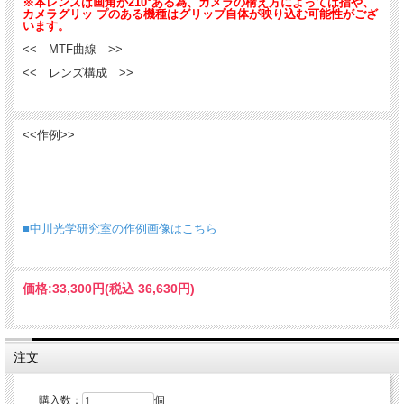
※本レンズは画角が210°ある為、カメラの構え方によっては指や、
カメラグリッ プのある機種はグリップ自体が映り込む可能性がござ
います。
<< MTF曲線 >>
<< レンズ構成 >>
<<作例>>
■中川光学研究室の作例画像はこちら
価格:
33,300円
(税込 36,630円)
注文
購入数：
個