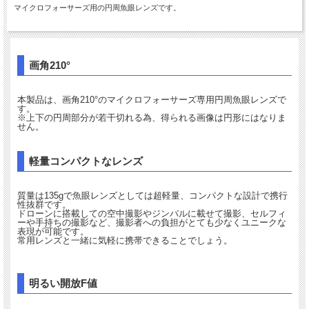
マイクロフォーサーズ用の円周魚眼レンズです。
画角210°
本製品は、画角210°のマイクロフォーサーズ専用円周魚眼レンズで
す。
※上下の円周部分が若干切れる為、得られる画像は円形にはなりま
せん。
軽量コンパクトなレンズ
質量は135gで魚眼レンズとしては超軽量、コンパクトな設計で携行
性抜群です。
ドローンに搭載しての空中撮影やジンバルに載せて撮影、セルフィ
ーや手持ちの撮影など、撮影者への負担がとても少なくユニークな
表現が可能です。
常用レンズと一緒に気軽に携帯できることでしょう。
明るい開放F値