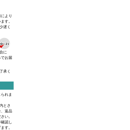
情により
います。
少遅く
合に
みでお届
了承く
じられま
内とさ
合、返品
ださい。
作確認し
げます。