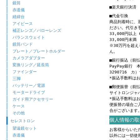
鏡筒
■楽天銀行決済
赤道儀
■代金引換
経緯台
商品到着時に、
アイピース
ださい。代引き
補正レンズ／バローレンズ
33,000円以上 
バランスウェイト
33,000円未満 
鏡筒バンド
※30万円を超
プレート／プレートホルダー
ん。
カメラアダプター
■銀行振込（前
変換リング／延長筒
PayPay銀行
ファインダー
3290716 
*振込手数料は
三脚
バッテリー／電源
■郵便振替（前
モータードライブ
サイトロンジャパン
*振込手数料は
ガイド用アクセサリー
便振替の場合ご
ケース
合がございます
その他
個人情報の取
セレストロン
望遠鏡セット
お客様からいた
赤道儀
以外には一切使