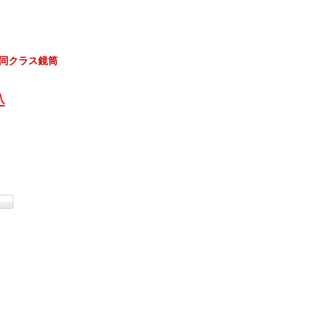
／同クラス鏡筒
込