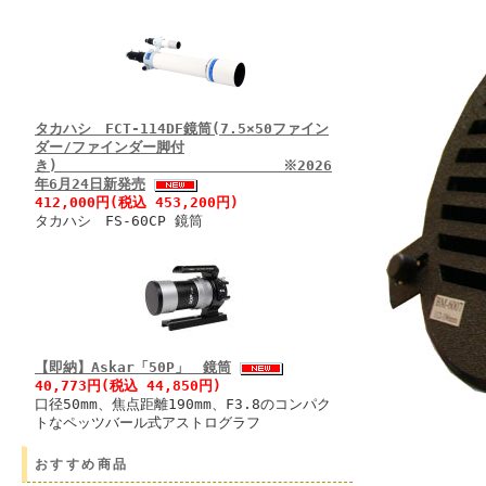
タカハシ FCT-114DF鏡筒(7.5×50ファイン
ダー/ファインダー脚付
き) ※2026
年6月24日新発売
412,000円(税込 453,200円)
タカハシ FS-60CP 鏡筒
【即納】Askar「50P」 鏡筒
40,773円(税込 44,850円)
口径50mm、焦点距離190mm、F3.8のコンパク
トなペッツバール式アストログラフ
おすすめ商品