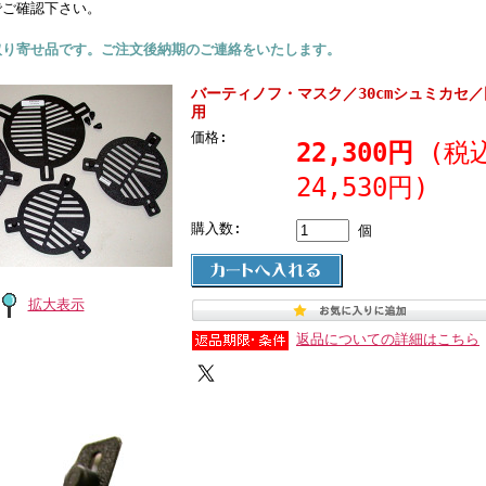
でご確認下さい。
取り寄せ品です。ご注文後納期のご連絡をいたします。
バーティノフ・マスク／30cmシュミカセ
用
価格:
22,300円
(税
24,530円)
購入数:
個
拡大表示
返品についての詳細はこちら