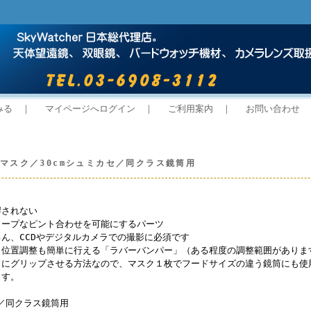
みる
｜
マイページへログイン
｜
ご利用案内
｜
お問い合わせ
マスク／30cmシュミカセ／同クラス鏡筒用
響されない
ャープなピント合わせを可能にするパーツ
ん、CCDやデジタルカメラでの撮影に必須です
、位置調整も簡単に行える「ラバーバンパー」（ある程度の調整範囲がありま
ドにグリップさせる方法なので、マスク１枚でフードサイズの違う鏡筒にも使
ます。
セ／同クラス鏡筒用