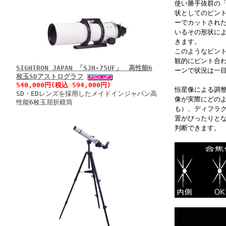
使い勝手抜群の
状としてのピン
ーでカットされ
いるその形状に
きます。
このようなピン
観的にピント合
SIGHTRON JAPAN 「SJH-75UF」 高性能6
ーンで状況は一
枚玉SDアストログラフ
540,000円(税込 594,000円)
恒星像による調
SD・EDレンズを採用したメイドインジャパン高
像が実際にどの
性能6枚玉屈折鏡筒
も）、ディフラ
置がぴったりとな
判断できます。