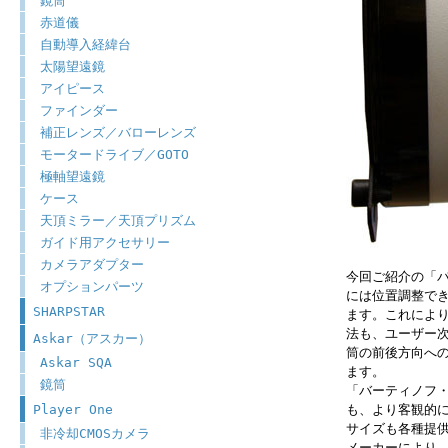
鏡筒
赤道儀
自動導入経緯台
太陽望遠鏡
アイピース
ファインダー
補正レンズ／バローレンズ
モータードライブ／GOTO
極軸望遠鏡
ケース
天頂ミラー／天頂プリズム
ガイド用アクセサリー
カメラアダプター
今回ご紹介の「
オプションパーツ
には位置調整で
SHARPSTAR
ます。これによ
法も、ユーザー
Askar（アスカー）
筒の前後方向へ
Askar SQA
ます。
鏡筒
「バーティノフ・
Player One
も、より客観的
サイズも各種提
非冷却CMOSカメラ
メーカーにより