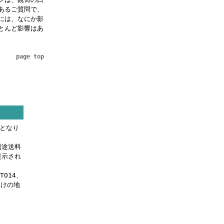
あるご質問で、
には、なにか影
とんど影響はあ
page top
料となり
別途送料
提示され
OTO14、
届けの地
。