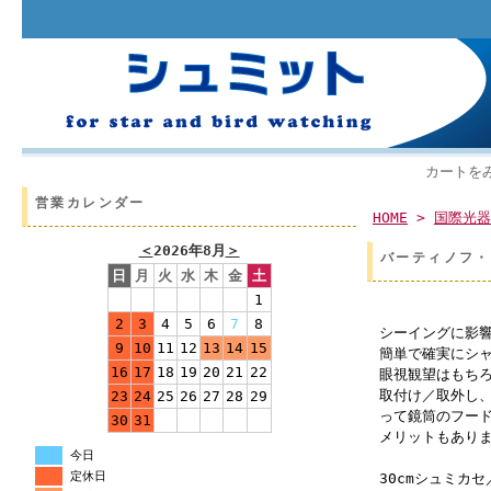
カートを
営業カレンダー
HOME
>
国際光器
＜
2026年8月
＞
バーティノフ・
日
月
火
水
木
金
土
1
2
3
4
5
6
7
8
シーイングに影
9
10
11
12
13
14
15
簡単で確実にシ
16
17
18
19
20
21
22
眼視観望はもちろ
取付け／取外し
23
24
25
26
27
28
29
って鏡筒のフー
30
31
メリットもあり
今日
定休日
30cmシュミカ