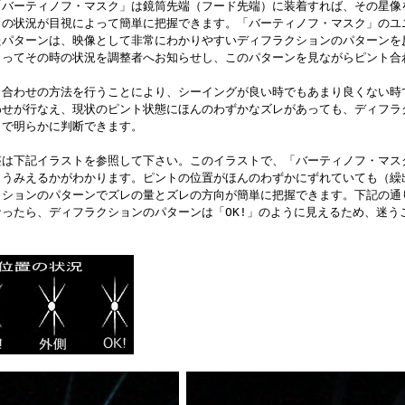
「バーティノフ・マスク」は鏡筒先端（フード先端）に装着すれば、その星像
トの状況が目視によって簡単に把握できます。「バーティノフ・マスク」のユ
たパターンは、映像として非常にわかりやすいディフラクションのパターンを
よってその時の状況を調整者へお知らせし、このパターンを見ながらピント合
ト合わせの方法を行うことにより、シーイングが良い時でもあまり良くない時
わせが行なえ、現状のピント状態にほんのわずかなズレがあっても、ディフラ
目で明らかに判断できます。
整は下記イラストを参照して下さい。このイラストで、「バーティノフ・マス
ようみえるかがわかります。ピントの位置がほんのわずかにずれていても（繰
クションのパターンでズレの量とズレの方向が簡単に把握できます。下記の通
ったら、ディフラクションのパターンは「OK!」のように見えるため、迷う