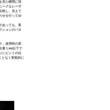
を見た瞬間に現
ニークなレーザ
反映し、見えて
わせを行ってゆ
であっても、客
クションのパタ
ク」使用時の星
出量１mm以下で
りにピントの位
ことなく客観的に