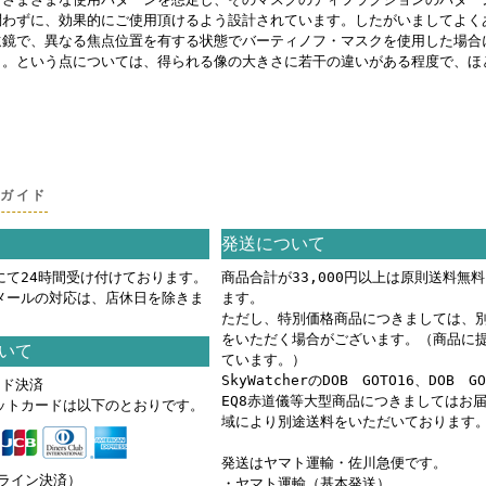
問わずに、効果的にご使用頂けるよう設計されています。したがいましてよく
遠鏡で、異なる焦点位置を有する状態でバーティノフ・マスクを使用した場合
」。という点については、得られる像の大きさに若干の違いがある程度で、ほ
グガイド
発送について
にて24時間受け付けております。
商品合計が33,000円以上は原則送料無
メールの対応は、店休日を除きま
ます。
ただし、特別価格商品につきましては、
をいただく場合がございます。（商品に
いて
ています。）
SkyWatcherのDOB GOTO16、DOB G
ード決済
EQ8赤道儀等大型商品につきましてはお
ットカードは以下のとおりです。
域により別途送料をいただいております
発送はヤマト運輸・佐川急便です。
ンライン決済）
・ヤマト運輸（基本発送）