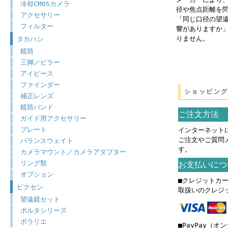
冷却CMOSカメラ
径や焦点距離を
アクセサリー
「同じ口径の望
フィルター
響がありますか
りません。
タカハシ
鏡筒
三脚／ピラー
アイピース
ファインダー
ショッピン
補正レンズ
鏡筒バンド
ご注文方法
ガイド用アクセサリー
プレート
インターネット
ご注文やご質問
バランスウェイト
す。
カメラマウント／カメラアダプター
リング類
お支払いにつ
オプション
■クレジットカ
ビクセン
取扱いのクレジ
望遠鏡セット
ポルタシリーズ
ポラリエ
■PayPay（オ