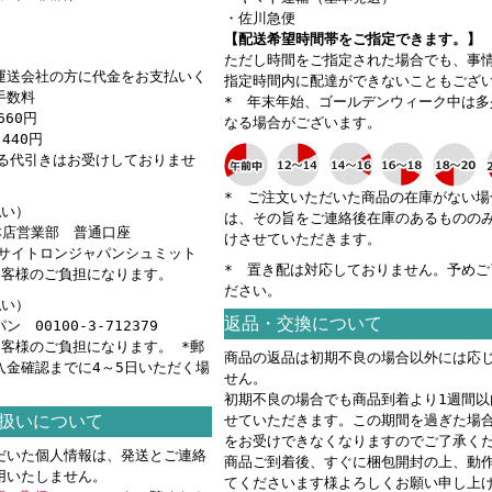
・佐川急便
【配送希望時間帯をご指定できます。】
ただし時間をご指定された場合でも、事
運送会社の方に代金をお支払いく
指定時間内に配達ができないこともござ
手数料
* 年末年始、ゴールデンウィーク中は多
660円
なる場合がございます。
440円
える代引きはお受けしておりませ
* ご注文いただいた商品の在庫がない場
払い）
は、その旨をご連絡後在庫のあるものの
 本店営業部 普通口座
けさせていただきます。
カ）サイトロンジャパンシュミット
* 置き配は対応しておりません。予めご
お客様のご負担になります。
ださい。
払い）
返品・交換について
 00100-3-712379
お客様のご負担になります。 *郵
商品の返品は初期不良の場合以外には応
入金確認までに4～5日いただく場
せん。
。
初期不良の場合でも商品到着より1週間以
扱いについて
せていただきます。この期間を過ぎた場
をお受けできなくなりますのでご了承く
だいた個人情報は、発送とご連絡
商品ご到着後、すぐに梱包開封の上、動
用いたしません。
てくださいます様よろしくお願い申し上