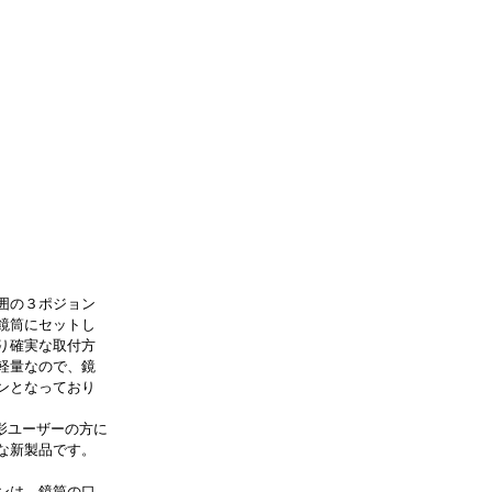
囲の３ポジョン
鏡筒にセットし
り確実な取付方
軽量なので、鏡
ンとなっており
影ユーザーの方に
な新製品です。
ンは、鏡筒の口