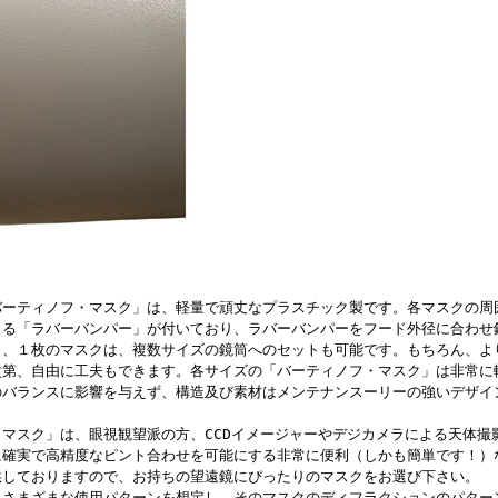
バーティノフ・マスク」は、軽量で頑丈なプラスチック製です。各マスクの周
きる「ラバーバンパー」が付いており、ラバーバンパーをフード外径に合わせ
り、１枚のマスクは、複数サイズの鏡筒へのセットも可能です。もちろん、よ
次第、自由に工夫もできます。各サイズの「バーティノフ・マスク」は非常に
のバランスに影響を与えず、構造及び素材はメンテナンスーリーの強いデザイ
マスク」は、眼視観望派の方、CCDイメージャーやデジカメラによる天体撮
に確実で高精度なピント合わせを可能にする非常に便利（しかも簡単です！）
供しておりますので、お持ちの望遠鏡にぴったりのマスクをお選び下さい。
、さまざまな使用パターンを想定し、そのマスクのディフラクションのパター