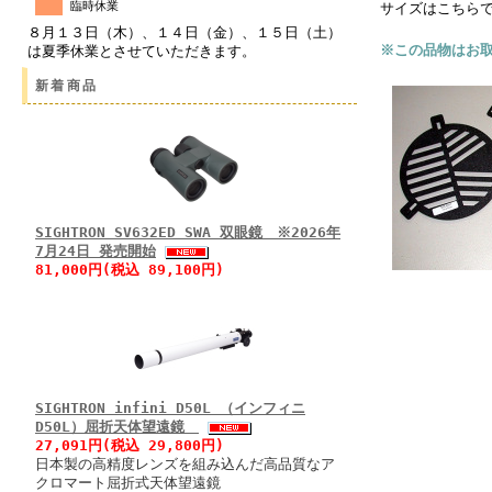
臨時休業
サイズはこちら
８月１３日（木）、１４日（金）、１５日（土）
※この品物はお
は夏季休業とさせていただきます。
新着商品
SIGHTRON SV632ED SWA 双眼鏡 ※2026年
7月24日 発売開始
81,000円(税込 89,100円)
SIGHTRON infini D50L （インフィニ
D50L）屈折天体望遠鏡
27,091円(税込 29,800円)
日本製の高精度レンズを組み込んだ高品質なア
クロマート屈折式天体望遠鏡