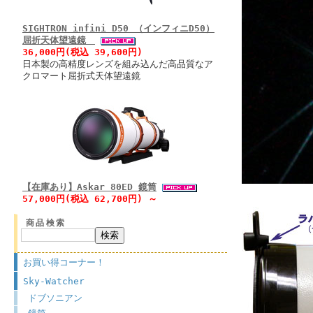
SIGHTRON infini D50 （インフィニD50）
屈折天体望遠鏡
36,000円(税込 39,600円)
日本製の高精度レンズを組み込んだ高品質なア
クロマート屈折式天体望遠鏡
【在庫あり】Askar 80ED 鏡筒
57,000円(税込 62,700円) ～
商品検索
お買い得コーナー！
Sky-Watcher
ドブソニアン