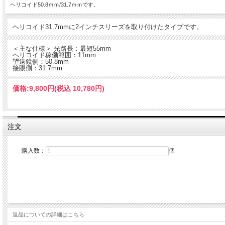
ヘリコイド50.8ｍｍ/31.7ｍｍです。
ヘリコイド31.7mmに2インチスリーズを取り付けたタイプです。
＜主な仕様＞ 光路長：最短55mm
ヘリコイド稼働範囲：11mm
望遠鏡側：50.8mm
接眼側：31.7mm
価格:
9,800円
(税込 10,780円)
注文
購入数：
個
返品についての詳細はこちら