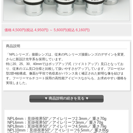
価格:4,500円(税込 4,950円)
～
5,600円(税込 6,160円)
商品説明
「NPLシリーズ」接眼レンズは、従来のPLシリーズ接眼レンズのデザインを変更、
さらに新設計光学系を採用しています。
特に20、25、30、40mmではポップアップ式（ツイストアップ）見口となってお
り、従来のゴム見口仕様と比較して扱いやすさがアップしています。プローゼルr
型2群4枚構成、像面が平坦で色収差がバランス良く補正された鮮明な像を結びま
す。フーリーマルチコート採用の高性能アイピースながらも、お求めやすい価格を
実現しました。
※この品物はお取り寄せ品です。ご注文後納期のご連絡をいたします。
▼ 商品説明の続きを見る ▼
NPL4mm：見掛視界50°／アイレリーフ2.3mm／ 重さ70g
NPL6mm：見掛視界50°／アイレリーフ3mm／ 重さ70g
NPL8mm：見掛視界50°／アイレリーフ4.5mm／ 重さ79g
NPL10mm：見掛視界50°／アイレリーフ6.5mm／ 重さ80g