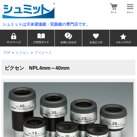
シュミットは天体望遠鏡・双眼鏡の専門店です。
TOP
>
ビクセン
>
アイピース
ビクセン NPL4mm～40mm