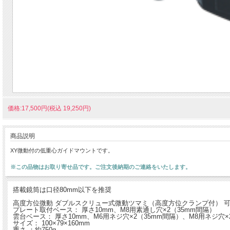
価格:17,500円(税込 19,250円)
商品説明
XY微動付の低重心ガイドマウントです。
※この品物はお取り寄せ品です。ご注文後納期のご連絡をいたします。
搭載鏡筒は口径80mm以下を推奨
高度方位微動 ダブルスクリュー式微動ツマミ（高度方位クランプ付） 可動範
プレート取付ベース： 厚さ10mm、M8用素通し穴×2（35mm間隔）
雲台ベース： 厚さ10mm、M6用ネジ穴×2（35mm間隔）、M8用ネジ穴×
サイズ： 100×79×160mm
重さ ：約750g