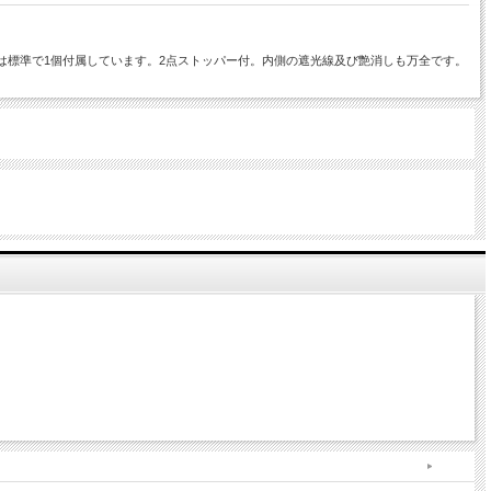
には標準で1個付属しています。2点ストッパー付。内側の遮光線及び艶消しも万全です。