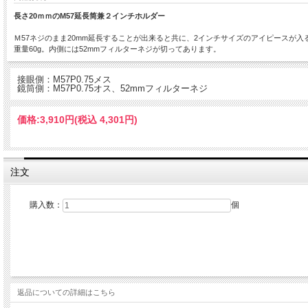
長さ20ｍｍのM57延長筒兼２インチホルダー
Ｍ57ネジのまま20mm延長することが出来ると共に、2インチサイズのアイピースが入
重量60g。内側には52mmフィルターネジが切ってあります。
接眼側：M57P0.75メス
鏡筒側：M57P0.75オス、52mmフィルターネジ
価格:
3,910円
(税込 4,301円)
注文
購入数：
個
返品についての詳細はこちら