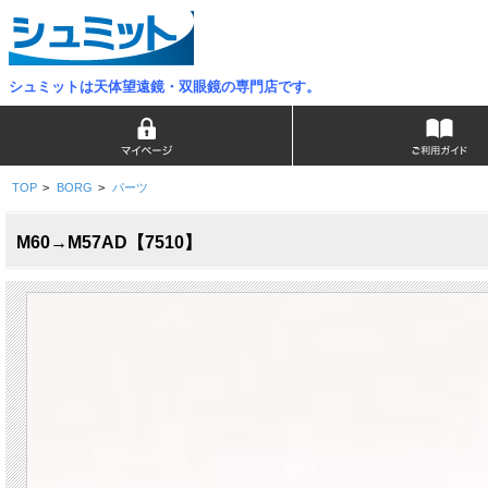
シュミットは天体望遠鏡・双眼鏡の専門店です。
TOP
>
BORG
>
パーツ
M60→M57AD【7510】