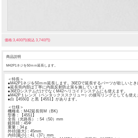
価格:3,400円(税込 3,740円)
商品説明
M42P1ネジを50ｍｍ延長します。
＜特長＞
●M42P1ネジを50ｍｍ延長します。36EDで延長するパーツが欲しいと
●延長筒内部は丁寧に内面反射防止策を施しています。
●36EDシステムだけでなくM42ヘリコイドシステムにも使えます。
●M42P１レンズ（ペンタックススクリュー）の接写リングとしても使え
●白【4550】と黒【4551】があります。
＜仕様＞
機種名：M42延長筒M（BK)
型番：【4551】
全長（光路長）：54（50）mm
鏡筒径：45Φ
重量：34ｇ
外径(最大)：45mm
内径(最小)：41（37）mm