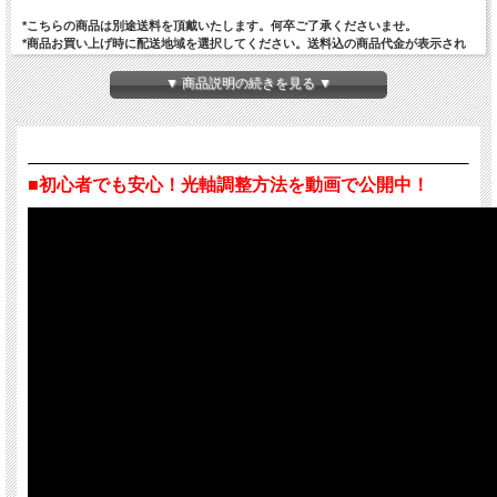
*こちらの商品は別途送料を頂戴いたします。何卒ご了承くださいませ。
*商品お買い上げ時に配送地域を選択してください。送料込の商品代金が表示され
ます。
*沖縄本島以外、または離島へのご配送希望の方は別途ご相談ください。
▼ 商品説明の続きを見る ▼
*送料内訳はこのページの一番下をご覧ください。
■初心者でも安心！光軸調整方法を動画で公開中！