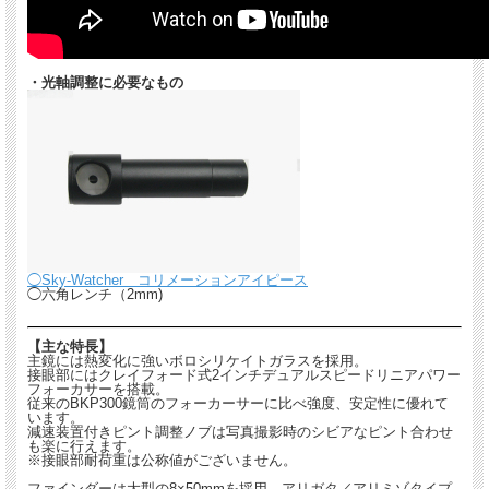
・光軸調整に必要なもの
◯Sky-Watcher コリメーションアイピース
◯六角レンチ（2mm)
【主な特長】
主鏡には熱変化に強いボロシリケイトガラスを採用。
接眼部にはクレイフォード式2インチデュアルスピードリニアパワー
フォーカサーを搭載。
従来のBKP300鏡筒のフォーカーサーに比べ強度、安定性に優れて
います。
減速装置付きピント調整ノブは写真撮影時のシビアなピント合わせ
も楽に行えます。
※接眼部耐荷重は公称値がございません。
ファインダーは大型の8×50mmを採用。アリガタ／アリミゾタイプ