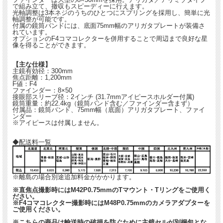
で組み立て、撤収もスピーディーに行えます。
光軸調整は3本ネジのうちのひとつにスプリングを採用し、簡単に光
軸調整が可能です。
付属の鏡筒バンドには、底面75mm幅のアリガタプレートが装備さ
れています。
オプションのF4コマコレクターを併用することで周辺まで良好な星
像を得ることができます。
【主な仕様】
主鏡有効径：300mm
焦点距離：1,200mm
F値：F4
ファインダー：8×50
接眼部スリーブ径：2インチ (31.7mmアイピースホルダー付属)
鏡筒重量：約22.4kg（鏡筒バンド含む／ファインダー含まず）
付属品：鏡筒バンド、75mm幅（底面）アリガタプレート、ファイ
ンダー
※アイピースは付属しません。
◆配送料一覧
※離島の場合別途追加料金がかかります。
※直焦点撮影時にはM42P0.75mmのTマウント・Tリングをご使用く
ださい。
※F4コマコレクター撮影時にはM48P0.75mmのカメラアダプターを
ご使用ください。
※こちらの商品は輸送時の破損を防ぐために主鏡セルが別梱包とな