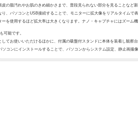
頭皮の脂汚れやお肌のきめ細かさまで、普段見られない部分を見ることなど新
なり、パソコンとUSB接続することで、モニターに拡大像をリアルタイムで
ーを使用するほど拡大率は大きくなります。ナノ・キャプチャにはズーム機能が
整も可能です。
としてお使いいただけるほかに、付属の吸盤付スタンドに本体を装着し観察台
フトをお使いのパソコンにインストールすることで、パソコンからシステム設定、静