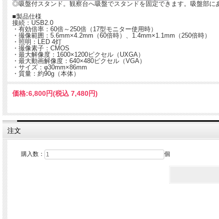
◎吸盤付スタンド。観察台へ吸盤でスタンドを固定できます。吸盤部に
■製品仕様
接続：USB2.0
・有効倍率：60倍～250倍（17型モニター使用時）
・撮像範囲：5.6mm×4.2mm（60倍時）、1.4mm×1.1mm（250倍時）
・照明：LED 4灯
・撮像素子：CMOS
・最大解像度：1600×1200ピクセル（UXGA）
・最大動画解像度：640×480ピクセル（VGA）
・サイズ：φ30mm×86mm
・質量：約90g（本体）
価格:
6,800円
(税込 7,480円)
注文
購入数：
個