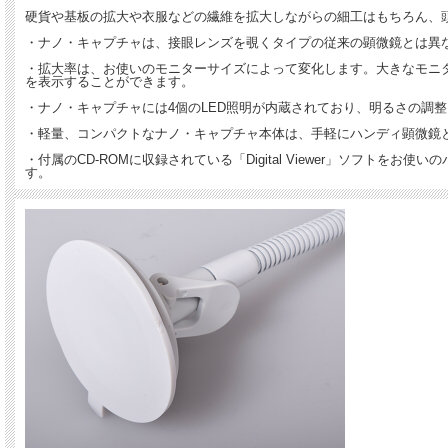
硬貨や基板の拡大や衣服などの繊維を拡大しながらの細工はもちろん、
・ナノ・キャプチャは、接眼レンズを覗くタイプの従来の顕微鏡とは異
・拡大率は、お使いのモニターサイズによって変化します。大きなモニタ
を表示することができます。
・ナノ・キャプチャには4個のLED照明が内蔵されており、明るさの調
・軽量、コンパクトなナノ・キャプチャ本体は、手軽にハンディ顕微鏡
・付属のCD-ROMに収録されている「Digital Viewer」ソ
す。