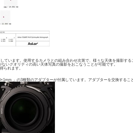
）に対応しています。使用するカメラとの組み合わせ次第で、様々な天体を撮影す
の少ないクオリティの高い天体写真の撮影をおこなうことが可能です。
が得られます。
mm 」「 M68×1mm 」の3種類のアダプターが付属しています。アダプターを