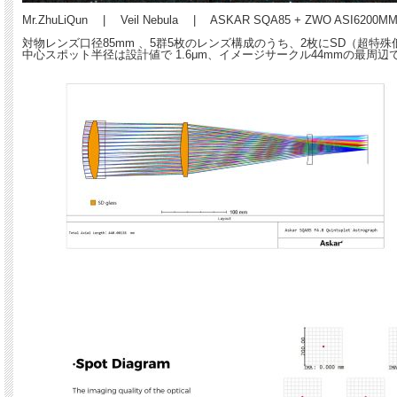
Mr.ZhuLiQun | Veil Nebula | ASKAR SQA85 + ZWO ASI6200M
対物レンズ口径85mm 、5群5枚のレンズ構成のうち、2枚にSD（超
中心スポット半径は設計値で 1.6μm、イメージサークル44mmの最周辺