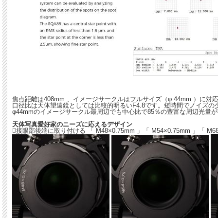
焦点距離は408mm 、イメージサークルはフルサイズ（φ 44mm 
口径比は天体望遠鏡としては比較的明るいF4.8です。短時間でノイズ
φ44mmのイメージサークル最周辺でも中心比で85％の豊富な周辺光量
天体写真愛好家のニーズに応えるデザイン
接眼部後端に取り付ける 「 M48×0.75mm 」「 M54×0.75