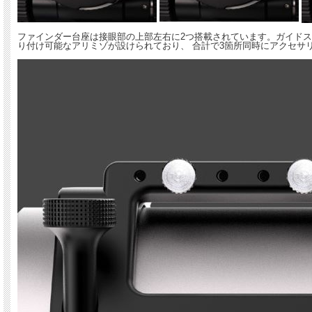
ファインダー台座は接眼部の上部左右に2つ搭載されています。ガイド
り付け可能なアリミゾが設けられており、 合計で3箇所同時にアクセサ