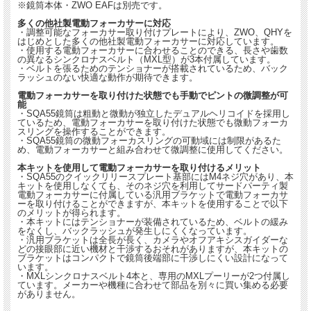
※鏡筒本体・ZWO EAFは別売です。
多くの他社製電動フォーカサーに対応
・調整可能なフォーカサー取り付けプレートにより、ZWO、QHYを
はじめとした多くの他社製電動フォーカサーに対応しています。
・使用する電動フォーカサーに合わせることのできる、長さや歯数
の異なるシンクロナスベルト（MXL型）が3本付属しています。
・ベルトを張るためのテンショナーが搭載されているため、バック
ラッシュのない快適な動作が期待できます。
電動フォーカサーを取り付けた状態でも手動でピントの微調整が可
能
・SQA55鏡筒は粗動と微動が独立したデュアルヘリコイドを採用し
ているため、電動フォーカサーを取り付けた状態でも微動フォーカ
スリングを操作することができます。
・SQA55鏡筒の微動フォーカスリングの可動域には制限があるた
め、電動フォーカサーと組み合わせて微調整に使用してください。
本キットを使用して電動フォーカサーを取り付けるメリット
・SQA55のクイックリリースプレート基部にはM4ネジ穴があり、本
キットを使用しなくても、そのネジ穴を利用してサードパーティ製
電動フォーカサーに付属している汎用ブラケットで電動フォーカサ
ーを取り付けることができますが、本キットを使用することで以下
のメリットが得られます。
・本キットにはテンショナーが装備されているため、ベルトの緩み
をなくし、バックラッシュが発生しにくくなっています。
・汎用ブラケットは全長が長く、カメラやオフアキシスガイダーな
どの接眼部に近い機材と干渉するおそれがありますが、本キットの
ブラケットはコンパクトで鏡筒後端部に干渉しにくい設計になって
います。
・MXLシンクロナスベルト4本と、専用のMXLプーリーが2つ付属し
ています。メーカーや機種に合わせて部品を別々に買い集める必要
がありません。