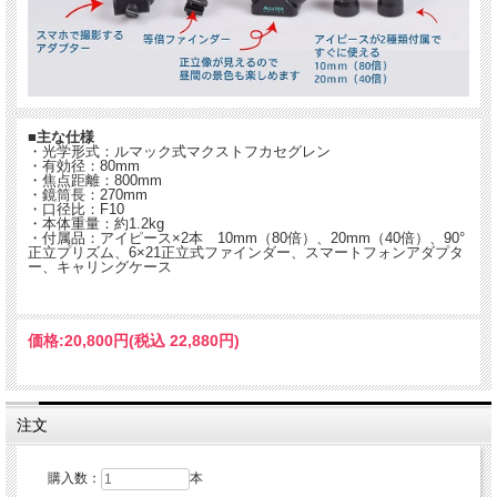
■主な仕様
・光学形式：ルマック式マクストフカセグレン
・有効径：80mm
・焦点距離：800mm
・鏡筒長：270mm
・口径比：F10
・本体重量：約1.2kg
・付属品：アイピース×2本 10mm（80倍）、20mm（40倍）、90°
正立プリズム、6×21正立式ファインダー、スマートフォンアダプタ
ー、キャリングケース
価格:
20,800円
(税込 22,880円)
注文
購入数：
本