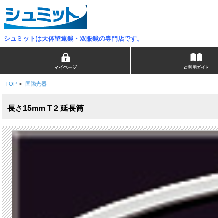
シュミットは天体望遠鏡・双眼鏡の専門店です。
TOP
>
国際光器
長さ15mm T-2 延長筒