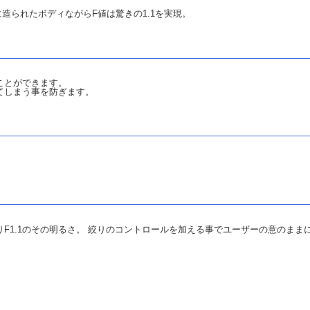
に造られたボディながらF値は驚きの1.1を実現。
ことができます。
てしまう事を防ぎます。
F1.1のその明るさ。 絞りのコントロールを加える事でユーザーの意のまま