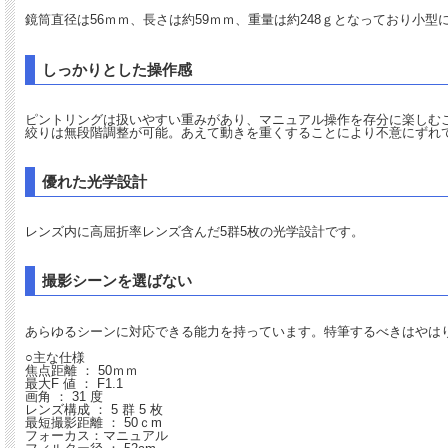
鏡筒直径は56ｍｍ、長さは約59ｍｍ、重量は約248ｇとなっており小型
しっかりとした操作感
ピントリングは扱いやすい重みがあり、マニュアル操作を存分に楽しむ
絞りは無段階調整が可能。あえて動きを重くすることにより不意にずれ
優れた光学設計
レンズ内に高屈折率レンズ含んだ5群5枚の光学設計です。
撮影シーンを選ばない
あらゆるシーンに対応できる能力を持っています。特筆するべきはやはり
○主な仕様
焦点距離 ： 50ｍｍ
最大F 値 ： F1.1
画角 ： 31 度
レンズ構成 ： 5 群 5 枚
最短撮影距離 ： 50ｃm
フォーカス：マニュアル