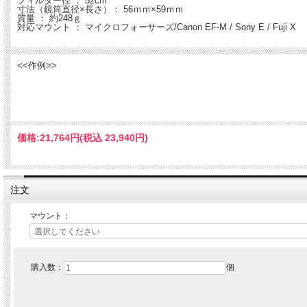
フィルター径 ： 52cm
寸法（鏡筒直径×長さ）： 56ｍｍ×59ｍｍ
質量 ： 約248ｇ
対応マウント ： マイクロフォーサーズ/Canon EF-M / Sony E / Fuji X
<<作例>>
価格:
21,764円
(税込 23,940円)
注文
マウント：
購入数：
個