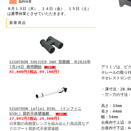
臨時休業
８月１３日（木）、１４日（金）、１５日（土）
は夏季休業とさせていただきます。
新着商品
SIGHTRON SV632ED SWA 双眼鏡 ※2026年
7月24日 発売開始
アリミゾは、ビ
81,000円(税込 89,100円)
※レールの取り
※セレストロン
・溝寸法：28.8m
・穴～穴の寸法：2
高さ：33mm
SIGHTRON infini D50L （インフィニ
長さ：44mm
D50L）屈折天体望遠鏡
幅：54mm
27,091円(税込 29,800円)
台座内寸上辺：38
日本製の高精度レンズを組み込んだ高品質なア
台座内寸下辺：44
クロマート屈折式天体望遠鏡