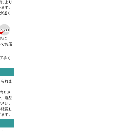
情により
います。
少遅く
合に
みでお届
了承く
じられま
内とさ
合、返品
ださい。
作確認し
げます。