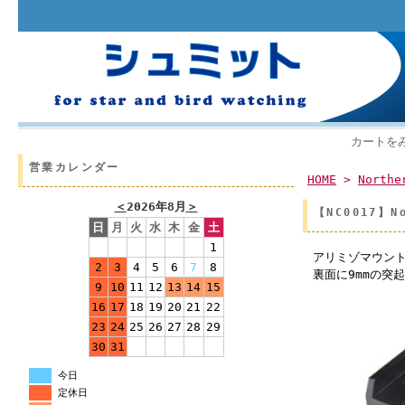
カートを
営業カレンダー
HOME
>
Northe
＜
2026年8月
＞
【NC0017】N
日
月
火
水
木
金
土
1
アリミゾマウン
2
3
4
5
6
7
8
裏面に9mmの突
9
10
11
12
13
14
15
16
17
18
19
20
21
22
23
24
25
26
27
28
29
30
31
今日
定休日