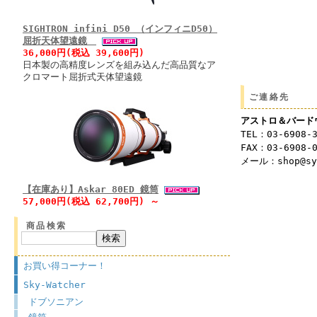
SIGHTRON infini D50 （インフィニD50）
屈折天体望遠鏡
36,000円(税込 39,600円)
日本製の高精度レンズを組み込んだ高品質なア
クロマート屈折式天体望遠鏡
ご連絡先
アストロ＆バード
TEL：03-6908-
FAX：03-6908-
メール：shop@syu
【在庫あり】Askar 80ED 鏡筒
57,000円(税込 62,700円) ～
商品検索
お買い得コーナー！
Sky-Watcher
ドブソニアン