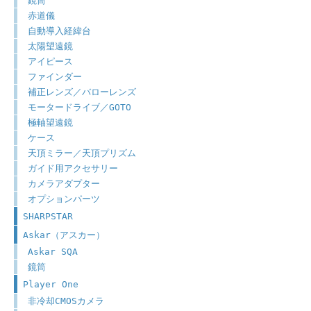
鏡筒
赤道儀
自動導入経緯台
太陽望遠鏡
アイピース
ファインダー
補正レンズ／バローレンズ
モータードライブ／GOTO
極軸望遠鏡
ケース
天頂ミラー／天頂プリズム
ガイド用アクセサリー
カメラアダプター
オプションパーツ
SHARPSTAR
Askar（アスカー）
Askar SQA
鏡筒
Player One
非冷却CMOSカメラ