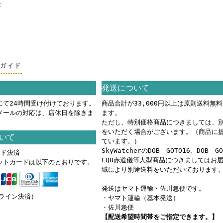
金
グガイド
発送について
にて24時間受け付けております。
商品合計が33,000円以上は原則送料無
メールの対応は、店休日を除きま
ます。
ただし、特別価格商品につきましては、
をいただく場合がございます。（商品に
いて
ています。）
SkyWatcherのDOB GOTO16、DOB G
ード決済
EQ8赤道儀等大型商品につきましてはお
ットカードは以下のとおりです。
域により別途送料をいただいております
発送はヤマト運輸・佐川急便です。
ンライン決済）
・ヤマト運輸（基本発送）
・佐川急便
【配送希望時間帯をご指定できます。】