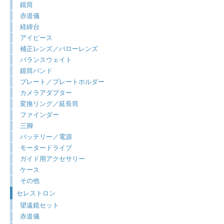
鏡筒
赤道儀
経緯台
アイピース
補正レンズ／バローレンズ
バランスウェイト
鏡筒バンド
プレート／プレートホルダー
カメラアダプター
変換リング／延長筒
ファインダー
三脚
バッテリー／電源
モータードライブ
ガイド用アクセサリー
ケース
その他
セレストロン
望遠鏡セット
赤道儀