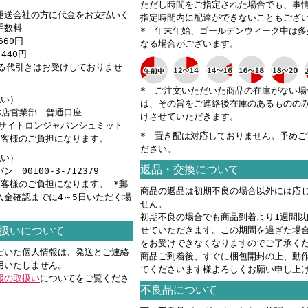
ただし時間をご指定された場合でも、事
運送会社の方に代金をお支払いく
指定時間内に配達ができないこともござ
手数料
* 年末年始、ゴールデンウィーク中は多
660円
なる場合がございます。
440円
える代引きはお受けしておりませ
* ご注文いただいた商品の在庫がない場
払い）
は、その旨をご連絡後在庫のあるものの
 本店営業部 普通口座
けさせていただきます。
カ）サイトロンジャパンシュミット
* 置き配は対応しておりません。予めご
お客様のご負担になります。
ださい。
払い）
返品・交換について
 00100-3-712379
お客様のご負担になります。 *郵
商品の返品は初期不良の場合以外には応
入金確認までに4～5日いただく場
せん。
。
初期不良の場合でも商品到着より1週間以
扱いについて
せていただきます。この期間を過ぎた場
をお受けできなくなりますのでご了承く
だいた個人情報は、発送とご連絡
商品ご到着後、すぐに梱包開封の上、動
用いたしません。
てくださいます様よろしくお願い申し上
報の取扱い
についてをご覧くださ
不良品について