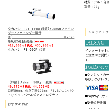
材質：アルミ合
重量：90g
タカハシ FCT-114DF鏡筒(7.5×50ファイン
ショッピン
ダー/ファインダー脚付
き) ※2026
年6月24日新発売
ご注文方法
412,000円(税込 453,200円)
タカハシ FS-60CP 鏡筒
インターネット
ご注文やご質問
す。
お支払いにつ
■クレジットカ
取扱いのクレジ
【即納】Askar「50P」 鏡筒
40,773円(税込 44,850円)
口径50mm、焦点距離190mm、F3.8のコンパク
トなペッツバール式アストログラフ
■PayPay（オ
■楽天銀行決済
おすすめ商品