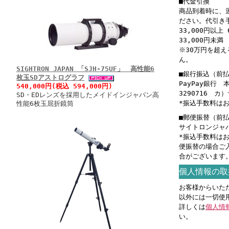
■代金引換
商品到着時に、
ださい。代引き
33,000円以上 
33,000円未満 
※30万円を超
ん。
SIGHTRON JAPAN 「SJH-75UF」 高性能6
■銀行振込（前
枚玉SDアストログラフ
PayPay銀行
540,000円(税込 594,000円)
3290716 
SD・EDレンズを採用したメイドインジャパン高
*振込手数料は
性能6枚玉屈折鏡筒
■郵便振替（前
サイトロンジャパン
*振込手数料は
便振替の場合ご
合がございます
個人情報の取
お客様からいた
以外には一切使
詳しくは
個人情
い。