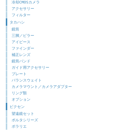
冷却CMOSカメラ
アクセサリー
フィルター
タカハシ
鏡筒
三脚／ピラー
アイピース
ファインダー
補正レンズ
鏡筒バンド
ガイド用アクセサリー
プレート
バランスウェイト
カメラマウント／カメラアダプター
リング類
オプション
ビクセン
望遠鏡セット
ポルタシリーズ
ポラリエ