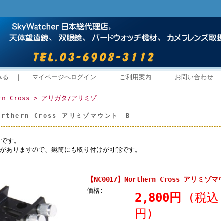
みる
｜
マイページへログイン
｜
ご利用案内
｜
お問い合わせ
rn Cross
>
アリガタ/アリミゾ
orthern Cross アリミゾマウント B
トです。
起がありますので、鏡筒にも取り付けが可能です。
【NC0017】Northern Cross アリミゾ
価格:
2,800円
(税込 
円)