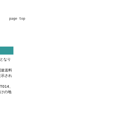
page top
料となり
別途送料
提示され
OTO14、
届けの地
。