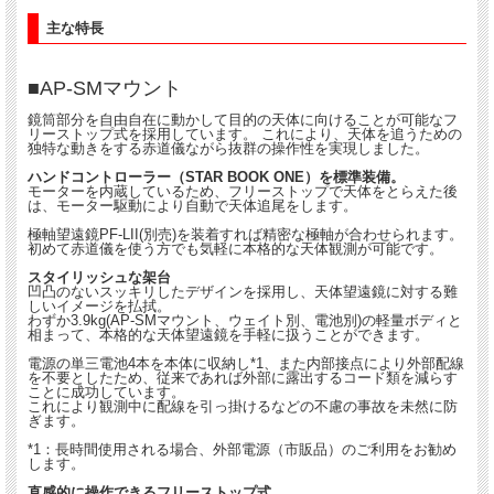
主な特長
■AP-SMマウント
鏡筒部分を自由自在に動かして目的の天体に向けることが可能なフ
リーストップ式を採用しています。 これにより、天体を追うための
独特な動きをする赤道儀ながら抜群の操作性を実現しました。
ハンドコントローラー（STAR BOOK ONE）を標準装備。
モーターを内蔵しているため、フリーストップで天体をとらえた後
は、モーター駆動により自動で天体追尾をします。
極軸望遠鏡PF-LII(別売)を装着すれば精密な極軸が合わせられます。
初めて赤道儀を使う方でも気軽に本格的な天体観測が可能です。
スタイリッシュな架台
凹凸のないスッキリしたデザインを採用し、天体望遠鏡に対する難
しいイメージを払拭。
わずか3.9kg(AP-SMマウント、ウェイト別、電池別)の軽量ボディと
相まって、本格的な天体望遠鏡を手軽に扱うことができます。
電源の単三電池4本を本体に収納し*1、また内部接点により外部配線
を不要としたため、従来であれば外部に露出するコード類を減らす
ことに成功しています。
これにより観測中に配線を引っ掛けるなどの不慮の事故を未然に防
ぎます。
*1：長時間使用される場合、外部電源（市販品）のご利用をお勧め
します。
直感的に操作できるフリーストップ式