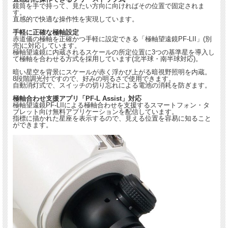
鏡筒を手で持って、見たい方向に向ければその位置で固定されま
す。
直感的で快適な操作性を実現しています。
手軽に正確な極軸設定
赤道儀の極軸を正確かつ手軽に設定できる「極軸望遠鏡PF-LII」(別
売)に対応しています。
極軸望遠鏡に内蔵されるスケールの所定位置に3つの基準星を導入し
て極軸を合わせる方式を採用しています(北半球・南半球対応)。
暗い星空を背景にスケールが赤く浮かび上がる暗視野照明を内蔵。
8段階調光付ですので、好みの明るさで使用できます。
自動消灯式で、スイッチの切り忘れによる電池の消耗を防ぎます。
極軸合わせ支援アプリ「PF-L Assist」対応
極軸望遠鏡PF-LIIによる極軸合わせを支援するスマートフォン・タ
ブレット向け無料アプリケーションを配信しています。
指標に描かれた星座を表示するので、見える位置を容易に知ること
ができます。