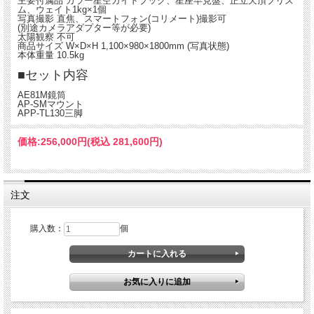
主要付属品 カラー星空ガイドブック、星座早見盤、正立天頂プリズ
ム、ウェイト1kg×1個
写真撮影 直焦、スマートフォン(コリメート)撮影可
(別途カメラアダプター等が必要)
太陽観察 不可
商品サイズ W×D×H 1,100×980×1800mm (写真状態)
本体重量 10.5kg
■セット内容
AE81M鏡筒
AP-SMマウント
APP-TL130三脚
価格:
256,000円
(税込 281,600円)
注文
購入数：
個