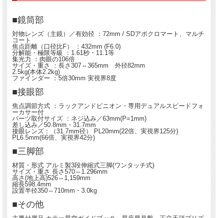
■鏡筒部
対物レンズ（主鏡）／有効径 ：72mm / SDアポクロマート、マルチ
コート
焦点距離（口径比F） ：432mm (F6.0)
分解能・極限等級 ：1.61秒・11.1等
集光力 ：肉眼の106倍
サイズ・重さ ：長さ307⇔365mm 外径82mm
2.5kg(本体2.2kg)
ファインダー ：5倍30mm 実視界8度
■接眼部
焦点調節方式 ：ラックアンドピニオン・専用デュアルスピードフォ
ーカサー付
パーツ取付サイズ ：ネジ込み／63mm(P=1mm)
差し込み／50.8mm・31.7mm
接眼レンズ：（31.7mm径） PL20mm(22倍、実視界125分)
PL6.5mm(66倍、実視界42分)
■三脚部
材質・形式 アルミ製3段伸縮式三脚(ワンタッチ式)
サイズ・重さ 長さ570⇔1.296mm
高さ(地上高)526⇔1,159mm
縮長598.4mm
設置半径350⇔710mm・3.0kg
■その他