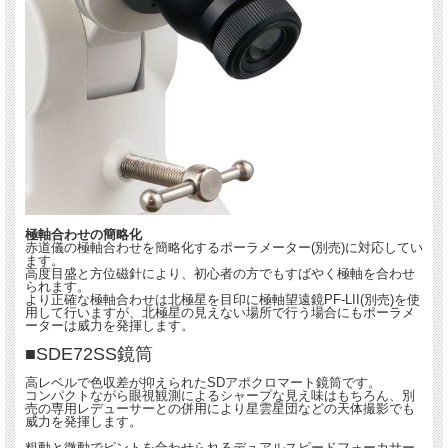
極軸合わせの簡略化
赤道儀の極軸合わせを簡略化するポーラメーター(別売)に対応してい
ます。
高度目盛と方位磁針により、初心者の方でもすばやく極軸を合わせ
られます。
より正確な極軸合わせは北極星を目印に極軸望遠鏡PF-LII(別売)を使
用して行いますが、北極星の見えない場所で行う場合にもポーラメ
ーターは威力を発揮します。
■SDE72SS鏡筒
高レベルで色収差が抑えられたSDアポクロマート鏡筒です。
コンパクトながら眼視観測によるシャープな見え味はもちろん、別
売の専用レデューサーとの併用により星雲星団などの天体撮影でも
威力を発揮します。
粗動と微動でピントを合わせられるデュアルスピードフォーカサー