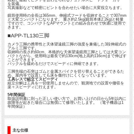
を装備。
写真撮影などで精密にピントを合わせたい場合に大変役立ちます。
鏡筒使用時の全長は365mm、伸縮式フードを収納することで307mm
と大変コンパクトになります。 重さ約2.5kg(鏡筒本体2.2kg)と軽量
ですので、コンパクトなAPマウントとの組み合わせで快適に使用で
きます。
■APP-TL130三脚
カメラ三脚の携帯性と天体望遠鏡三脚の強度を兼備した3段伸縮式の
アルミ三脚です。
収納時の長さ約60cm、本格的な天体望遠鏡用三脚としては大変コン
パクトながら、使用時は最長で約130cm(地上高約116cm)まで伸ばす
ことができます。
バックルを緩めるだけでスピーディに伸縮できます。
三脚先端の石突はゴムと金属スパイクを切り替えることができるた
め、屋内等で設置しても床を傷付けにくくなっています。
工具レスで組立てスピーディ
組立分解は工具を一切使用しませんので、観測地での設置や撤収を
楽々スピーディに行えます。
5年間保証
取扱説明書に則った正しい使い方で、お買い上げの日から5年以内に
故障等が起きた場合には無償にて修理いたします。 （電子機器は1
年間保証）
主な仕様