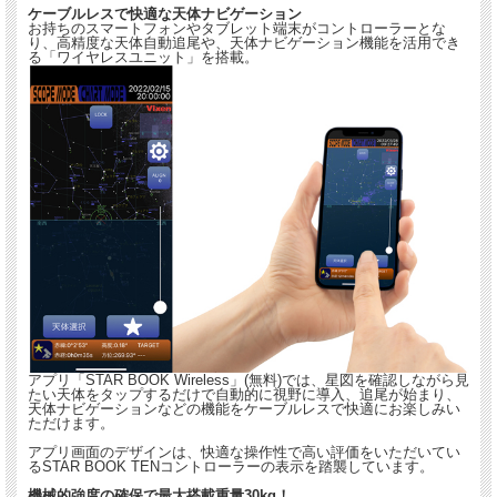
ケーブルレスで快適な天体ナビゲーション
お持ちのスマートフォンやタブレット端末がコントローラーとな
り、高精度な天体自動追尾や、天体ナビゲーション機能を活用でき
る「ワイヤレスユニット」を搭載。
アプリ「STAR BOOK Wireless」(無料)では、星図を確認しながら見
たい天体をタップするだけで自動的に視野に導入、追尾が始まり、
天体ナビゲーションなどの機能をケーブルレスで快適にお楽しみい
ただけます。
アプリ画面のデザインは、快適な操作性で高い評価をいただいてい
るSTAR BOOK TENコントローラーの表示を踏襲しています。
機械的強度の確保で最大搭載重量30kg！