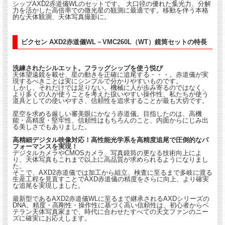
シップAXD2赤道儀WLのセットです。 大口径の優れた集光力、分解
力を活かした高倍率での微光星の観測に最適です。移動を伴う本格
的な天体観測、天体写真撮影に。
ビクセン AXD2赤道儀WL－VMC260L（WT）鏡筒セットの特長
洗練されたシルエット。フラッグシップを使う悦び
天体望遠鏡を載せ、星の動きを正確に追尾する・・・。赤道儀が実
現するべきことは実にシンプルで分かりやすいものです。
しかし、それだけでは足りない。機械に人が歩み寄るのではなく、
より多くの人が使うことを考えた扱いやすい操作性、私たちが使う
道具としての使いやすさ、信頼性を追求することが最も大切です。
星空を求める厳しい審美眼にかなう赤道儀。目指したのは、高機
能・高精度・堅牢性、信頼性はもちろんのこと、内面からにじみ出
る美しさでもありました。
高精細デジタル映像対応！高性能光学系を高精度追尾で圧倒的なパ
フォーマンスを実現！
デジタルカメラやCMOSカメラ、写真鏡筒の更なる技術向上によ
り、天体写真もこれまで以上に高品質が求められるようになりまし
た。
そこで、AXD2赤道儀では加工から組立、検査に至るまで多岐に渡る
生産工程を見直すことでAXD赤道儀の精度をさらに向上、より確実
な追尾を実現しました。
最新型であるAXD2赤道儀WLに至るまで継承されるAXDシリーズの
DNA。精度・高剛性・操作性に基づく高い信頼性は、初心者からベ
テラン天体写真家まで、時代に合わせたすべての天文ファンのニー
ズに確実にお応えします。