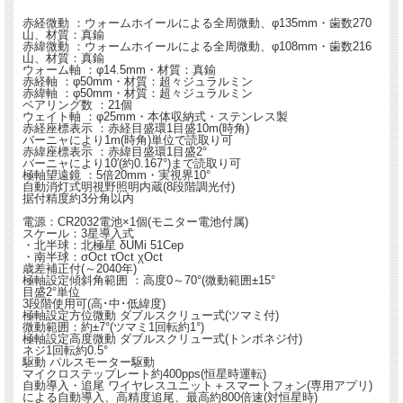
赤経微動 ：ウォームホイールによる全周微動、φ135mm・歯数270
山、材質：真鍮
赤緯微動 ：ウォームホイールによる全周微動、φ108mm・歯数216
山、材質：真鍮
ウォーム軸 ：φ14.5mm・材質：真鍮
赤経軸 ：φ50mm・材質：超々ジュラルミン
赤緯軸 ：φ50mm・材質：超々ジュラルミン
ベアリング数 ：21個
ウェイト軸 ：φ25mm・本体収納式・ステンレス製
赤経座標表示 ：赤経目盛環1目盛10m(時角)
バーニャにより1m(時角)単位で読取り可
赤緯座標表示 ：赤緯目盛環1目盛2°
バーニャにより10′(約0.167°)まで読取り可
極軸望遠鏡 ：5倍20mm・実視界10°
自動消灯式明視野照明内蔵(8段階調光付)
据付精度約3分角以内
電源：CR2032電池×1個(モニター電池付属)
スケール：3星導入式
・北半球：北極星 δUMi 51Cep
・南半球：σOct τOct χOct
歳差補正付(～2040年)
極軸設定傾斜角範囲 ：高度0～70°(微動範囲±15°
目盛2°単位
3段階使用可(高･中･低緯度)
極軸設定方位微動 ダブルスクリュー式(ツマミ付)
微動範囲：約±7°(ツマミ1回転約1°)
極軸設定高度微動 ダブルスクリュー式(トンボネジ付)
ネジ1回転約0.5°
駆動 パルスモーター駆動
マイクロステップレート約400pps(恒星時運転)
自動導入・追尾 ワイヤレスユニット＋スマートフォン(専用アプリ)
による自動導入、高精度追尾、最高約800倍速(対恒星時)