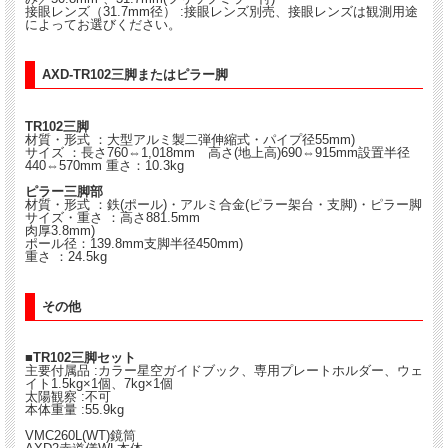
接眼レンズ（31.7mm径） :接眼レンズ別売、接眼レンズは観測用途
によってお選びください。
AXD-TR102三脚またはピラー脚
TR102三脚
材質・形式 ：大型アルミ製二弾伸縮式・パイプ径55mm)
サイズ ：長さ760⇔1,018mm 高さ(地上高)690⇔915mm設置半径
440⇔570mm 重さ：10.3kg
ピラー三脚部
材質・形式 ：鉄(ポール)・アルミ合金(ピラー架台・支脚)・ピラー脚
サイズ・重さ ：高さ881.5mm
肉厚3.8mm)
ポール径：139.8mm支脚半径450mm)
重さ ：24.5kg
その他
■TR102三脚セット
主要付属品 :カラー星空ガイドブック、専用プレートホルダー、ウェ
イト1.5kg×1個、7kg×1個
太陽観察 :不可
本体重量 :55.9kg
VMC260L(WT)鏡筒