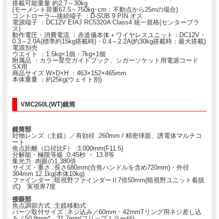
搭載可能重量 約2.7～30kg
(モーメント荷重67.5～750kg･cm：不動点から25mの場合)
コントローラ―接続端子 ：D-SUB 9 PIN オス
電源端子 ：DC12V EIAJ RC5320A Class4 統一規格(センタープラ
ス)
動作電圧・消費電流 ：赤道儀本体＋ワイヤレスユニット：DC12V・
0.3～2.0A(標準約15kg搭載時)・0.4～2.2A(約30kg搭載時：最大搭載)
電源別売
ウエイト ：1.5kg×1個・7kg×1個
附属品 ：カラー星空ガイドブック、シガーソケット用電源コード
SX用
商品サイズ W×D×H ：463×152×465mm
本体重量 ：約25kg(ウェイト別)
VMC260L(WT)鏡筒
鏡筒部
対物レンズ（主鏡）／有効径 :260mm / 精密球面、誘電体マルチコ
ート
焦点距離（口径比F） :3,000mm(F11.5)
分解能・極限等級 :0.45秒 ・ 13.8等
集光力 :肉眼の1,380倍
サイズ・重さ :長さ680mm(合焦ハンドルを含め720mm)・外径
304mm 12.1kg(本体10kg)
ファインダー :暗視野ファインダーⅡ7倍50mm(暗視野ユニット着脱
式) 実視界7度
接眼部
焦点調節方式 :主鏡移動式
パーツ取付サイズ :ネジ込み／60mm・42mmTリング用ネジ差し込
み／50.8mm*、31.7mm(フリップミラー付)