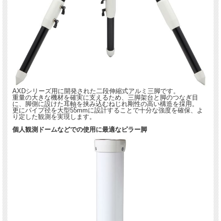
AXDシリーズ用に開発された二段伸縮式アルミ三脚です。
重量の大きな機材を確実に支えるため、三脚架台と脚のつなぎ目
に、脚側に設けた耳軸を挟み込むねじれ剛性の高い構造を採用。
更にパイプ径を大型55mmに設計することで十分な強度を確保、よ
り定した観測を実現します。
個人観測ドームなどでの使用に最適なピラー脚