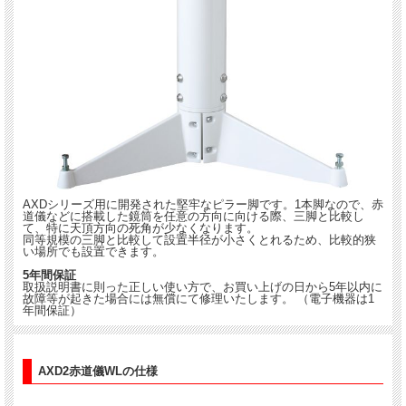
AXDシリーズ用に開発された堅牢なピラー脚です。1本脚なので、赤
道儀などに搭載した鏡筒を任意の方向に向ける際、三脚と比較し
て、特に天頂方向の死角が少なくなります。
同等規模の三脚と比較して設置半径が小さくとれるため、比較的狭
い場所でも設置できます。
5年間保証
取扱説明書に則った正しい使い方で、お買い上げの日から5年以内に
故障等が起きた場合には無償にて修理いたします。 （電子機器は1
年間保証）
AXD2赤道儀WLの仕様