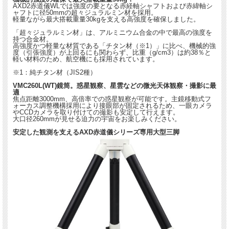
AXD2赤道儀WLでは強度の要となる赤経軸シャフトおよび赤緯軸シ
ャフトに径50mmの超々ジュラルミン材を採用。
軽量ながら最大搭載重量30kgを支える高強度を確保しました。
「超々ジュラルミン材」は、アルミニウム合金の中で最高の強度を
持つ合金材。
高強度かつ軽量な材質である「チタン材（※1）」に比べ、機械的強
度（引張強度）が上回るにも関わらず、比重（g/cm3）は約38％と
軽い材料のため、航空機にも採用されています。
※1：純チタン材（JIS2種）
VMC260L(WT)鏡筒。惑星観察、星雲などの微光天体観察・撮影に最
適
焦点距離3000mm、高倍率での惑星観察が可能です。主鏡移動式フ
ォーカス調整機構採用により接眼部が固定されるため、一眼カメラ
やCCDカメラを取り付けての撮影も安定して行えます。
大口径260mmが見せる迫力の宇宙をお楽しみください。
安定した観測を支えるAXD赤道儀シリーズ専用大型三脚