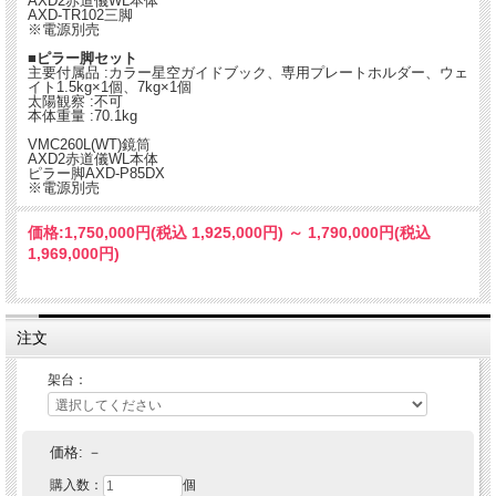
AXD2赤道儀WL本体
AXD-TR102三脚
※電源別売
■ピラー脚セット
主要付属品 :カラー星空ガイドブック、専用プレートホルダー、ウェ
イト1.5kg×1個、7kg×1個
太陽観察 :不可
本体重量 :70.1kg
VMC260L(WT)鏡筒
AXD2赤道儀WL本体
ピラー脚AXD-P85DX
※電源別売
価格:
1,750,000円
(税込 1,925,000円)
～
1,790,000円
(税込
1,969,000円)
注文
架台：
価格:
－
購入数：
個