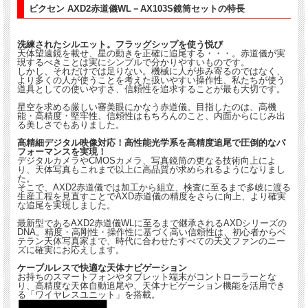
ビクセン AXD2赤道儀WL－AX103S鏡筒セットの特長
洗練されたシルエット。フラッグシップを使う悦び
天体望遠鏡を載せ、星の動きを正確に追尾する・・・。赤道儀が実
現するべきことは実にシンプルで分かりやすいものです。
しかし、それだけでは足りない。機械に人が歩み寄るのではなく、
より多くの人が使うことを考えた扱いやすい操作性、私たちが使う
道具としての使いやすさ、信頼性を追求することが最も大切です。
星空を求める厳しい審美眼にかなう赤道儀。目指したのは、高機
能・高精度・堅牢性、信頼性はもちろんのこと、内面からにじみ出
る美しさでもありました。
高精細デジタル映像対応！高性能光学系を高精度追尾で圧倒的なパ
フォーマンスを実現！
デジタルカメラやCMOSカメラ、写真鏡筒の更なる技術向上によ
り、天体写真もこれまで以上に高品質が求められるようになりまし
た。
そこで、AXD2赤道儀では加工から組立、検査に至るまで多岐に渡る
生産工程を見直すことでAXD赤道儀の精度をさらに向上、より確実
な追尾を実現しました。
最新型であるAXD2赤道儀WLに至るまで継承されるAXDシリーズの
DNA。精度・高剛性・操作性に基づく高い信頼性は、初心者からベ
テラン天体写真家まで、時代に合わせたすべての天文ファンのニー
ズに確実にお応えします。
ケーブルレスで快適な天体ナビゲーション
お持ちのスマートフォンやタブレット端末がコントローラーとな
り、高精度な天体自動追尾や、天体ナビゲーション機能を活用でき
る「ワイヤレスユニット」を搭載。