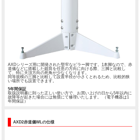
AXDシリーズ用に開発された堅牢なピラー脚です。1本脚なので、赤
道儀などに搭載した鏡筒を任意の方向に向ける際、三脚と比較し
て、特に天頂方向の死角が少なくなります。
同等規模の三脚と比較して設置半径が小さくとれるため、比較的狭
い場所でも設置できます。
5年間保証
取扱説明書に則った正しい使い方で、お買い上げの日から5年以内に
故障等が起きた場合には無償にて修理いたします。 （電子機器は1
年間保証）
AXD2赤道儀WLの仕様