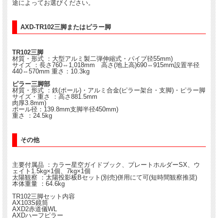
途によってお選びください。
AXD-TR102三脚またはピラー脚
TR102三脚
材質・形式 ：大型アルミ製二弾伸縮式・パイプ径55mm)
サイズ ：長さ760⇔1,018mm 高さ(地上高)690⇔915mm設置半径
440⇔570mm 重さ：10.3kg
ピラー三脚部
材質・形式 ：鉄(ポール)・アルミ合金(ピラー架台・支脚)・ピラー脚
サイズ・重さ ：高さ881.5mm
肉厚3.8mm)
ポール径：139.8mm支脚半径450mm)
重さ ：24.5kg
その他
主要付属品 ：カラー星空ガイドブック、プレートホルダーSX、ウ
ェイト1.5kg×1個、7kg×1個
太陽観察 ：太陽投影板Bセット(別売)併用にて可(短時間観察推奨)
本体重量 ：64.6kg
TR102三脚セット内容
AX103S鏡筒
AXD2赤道儀WL
AXDハーフピラー