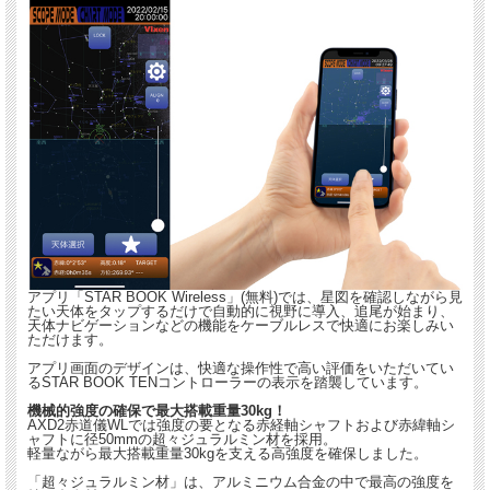
アプリ「STAR BOOK Wireless」(無料)では、星図を確認しながら見
たい天体をタップするだけで自動的に視野に導入、追尾が始まり、
天体ナビゲーションなどの機能をケーブルレスで快適にお楽しみい
ただけます。
アプリ画面のデザインは、快適な操作性で高い評価をいただいてい
るSTAR BOOK TENコントローラーの表示を踏襲しています。
機械的強度の確保で最大搭載重量30kg！
AXD2赤道儀WLでは強度の要となる赤経軸シャフトおよび赤緯軸シ
ャフトに径50mmの超々ジュラルミン材を採用。
軽量ながら最大搭載重量30kgを支える高強度を確保しました。
「超々ジュラルミン材」は、アルミニウム合金の中で最高の強度を