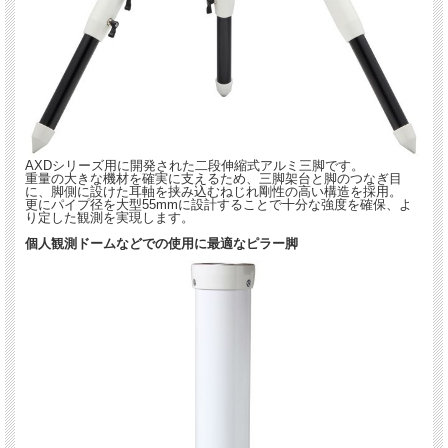
AXDシリーズ用に開発された二段伸縮式アルミ三脚です。
重量の大きな機材を確実に支えるため、三脚架台と脚のつなぎ目
に、脚側に設けた耳軸を挟み込むねじれ剛性の高い構造を採用。
更にパイプ径を大型55mmに設計することで十分な強度を確保、よ
り定した観測を実現します。
個人観測ドームなどでの使用に最適なピラー脚