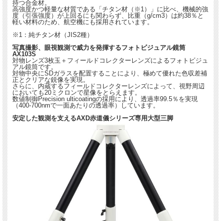
持つ合金材。
高強度かつ軽量な材質である「チタン材（※1）」に比べ、機械的強
度（引張強度）が上回るにも関わらず、比重（g/cm3）は約38％と
軽い材料のため、航空機にも採用されています。
※1：純チタン材（JIS2種）
写真撮影、眼視観測で威力を発揮するフォトビジュアル鏡筒
AX103S
対物レンズ3枚玉＋フィールドコレクターレンズによるフォトビジュ
アル鏡筒です。
対物中央にSDガラスを配置することにより、極めて優れた色収差補
正とクリアな鋭像を実現。
さらに、内蔵するフィールドコレクターレンズによって、視野周辺
においても20ミクロンで星像をとらえます。
数値制御Precision ulticoatingの採用により、透過率99.5％を実現
（400-700nmで一面あたりの透過率）しています。
安定した観測を支えるAXD赤道儀シリーズ専用大型三脚