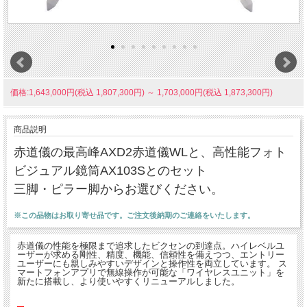
価格:1,643,000円(税込 1,807,300円)
～
1,703,000円(税込 1,873,300円)
商品説明
赤道儀の最高峰AXD2赤道儀WLと、高性能フォト
ビジュアル鏡筒AX103Sとのセット
三脚・ピラー脚からお選びください。
※この品物はお取り寄せ品です。ご注文後納期のご連絡をいたします。
赤道儀の性能を極限まで追求したビクセンの到達点。ハイレベルユ
ーザーが求める剛性、精度、機能、信頼性を備えつつ、エントリー
ユーザーにも親しみやすいデザインと操作性を両立しています。 ス
マートフォンアプリで無線操作が可能な「ワイヤレスユニット」を
新たに搭載し、より使いやすくリニューアルしました。