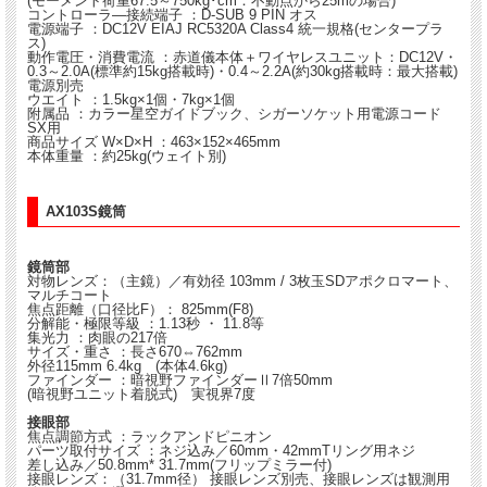
(モーメント荷重67.5～750kg･cm：不動点から25mの場合)
コントローラ―接続端子 ：D-SUB 9 PIN オス
電源端子 ：DC12V EIAJ RC5320A Class4 統一規格(センタープラ
ス)
動作電圧・消費電流 ：赤道儀本体＋ワイヤレスユニット：DC12V・
0.3～2.0A(標準約15kg搭載時)・0.4～2.2A(約30kg搭載時：最大搭載)
電源別売
ウエイト ：1.5kg×1個・7kg×1個
附属品 ：カラー星空ガイドブック、シガーソケット用電源コード
SX用
商品サイズ W×D×H ：463×152×465mm
本体重量 ：約25kg(ウェイト別)
AX103S鏡筒
鏡筒部
対物レンズ：（主鏡）／有効径 103mm / 3枚玉SDアポクロマート、
マルチコート
焦点距離（口径比F）： 825mm(F8)
分解能・極限等級 ：1.13秒 ・ 11.8等
集光力 ：肉眼の217倍
サイズ・重さ ：長さ670⇔762mm
外径115mm 6.4kg (本体4.6kg)
ファインダー ：暗視野ファインダーⅡ7倍50mm
(暗視野ユニット着脱式) 実視界7度
接眼部
焦点調節方式 ：ラックアンドピニオン
パーツ取付サイズ ：ネジ込み／60mm・42mmTリング用ネジ
差し込み／50.8mm* 31.7mm(フリップミラー付)
接眼レンズ：（31.7mm径） 接眼レンズ別売、接眼レンズは観測用