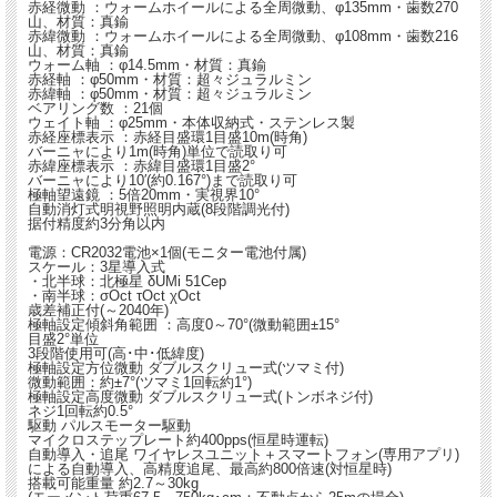
赤経微動 ：ウォームホイールによる全周微動、φ135mm・歯数270
山、材質：真鍮
赤緯微動 ：ウォームホイールによる全周微動、φ108mm・歯数216
山、材質：真鍮
ウォーム軸 ：φ14.5mm・材質：真鍮
赤経軸 ：φ50mm・材質：超々ジュラルミン
赤緯軸 ：φ50mm・材質：超々ジュラルミン
ベアリング数 ：21個
ウェイト軸 ：φ25mm・本体収納式・ステンレス製
赤経座標表示 ：赤経目盛環1目盛10m(時角)
バーニャにより1m(時角)単位で読取り可
赤緯座標表示 ：赤緯目盛環1目盛2°
バーニャにより10′(約0.167°)まで読取り可
極軸望遠鏡 ：5倍20mm・実視界10°
自動消灯式明視野照明内蔵(8段階調光付)
据付精度約3分角以内
電源：CR2032電池×1個(モニター電池付属)
スケール：3星導入式
・北半球：北極星 δUMi 51Cep
・南半球：σOct τOct χOct
歳差補正付(～2040年)
極軸設定傾斜角範囲 ：高度0～70°(微動範囲±15°
目盛2°単位
3段階使用可(高･中･低緯度)
極軸設定方位微動 ダブルスクリュー式(ツマミ付)
微動範囲：約±7°(ツマミ1回転約1°)
極軸設定高度微動 ダブルスクリュー式(トンボネジ付)
ネジ1回転約0.5°
駆動 パルスモーター駆動
マイクロステップレート約400pps(恒星時運転)
自動導入・追尾 ワイヤレスユニット＋スマートフォン(専用アプリ)
による自動導入、高精度追尾、最高約800倍速(対恒星時)
搭載可能重量 約2.7～30kg