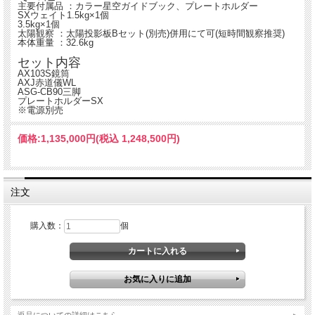
主要付属品 ：カラー星空ガイドブック、プレートホルダー
SXウェイト1.5kg×1個
3.5kg×1個
太陽観察 ：太陽投影板Bセット(別売)併用にて可(短時間観察推奨)
本体重量 ：32.6kg
セット内容
AX103S鏡筒
AXJ赤道儀WL
ASG-CB90三脚
プレートホルダーSX
※電源別売
価格:
1,135,000円
(税込 1,248,500円)
注文
購入数：
個