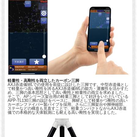
軽量性・高剛性を両立したカーボン三脚
AXJ赤道儀WLでの使用を前提に設計した三脚です。中型赤道儀とし
て軽量かつ高い剛性を誇るAXJ赤道儀WLの能力・運搬性を活かすた
め、三脚の基本思想として高い剛性と軽量性の両立を求めました。
そこで、APシリーズ架台用の軽量三脚として好評をいただいている
APP-TL130三脚の設計をベースに、脚材として軽量かつ剛性の高い
カーボンファイバー製パイプを採用、さらに三脚架台や脚伸縮部、
ステーなどの構造も見直すことで、軽量コンパクトながらAXJ赤道
儀での本格的な天体観測にも耐える高い剛性を実現しました。