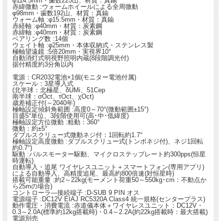
φ114.5mm・歯数225山、材質：真鍮
赤緯微動 :ウォームホイールによる全周微動
φ98mm・歯数192山、材質：真鍮
ウォーム軸 :φ15.5mm・材質：真鍮
赤経軸 :φ40mm・材質：炭素鋼
赤緯軸 :φ40mm・材質：炭素鋼
ベアリング数 :14個
ウェイト軸 :φ25mm・本体収納式・ステンレス製
極軸望遠鏡 :5倍20mm・実視界10°
自動消灯式明視野照明内蔵(8段階調光付)
据付精度約3分角以内
電源：CR2032電池×1個(モニター電池付属)
スケール：3星導入式
(北半球：北極星、δUMi、51Cep
南半球：σOct、τOct、χOct)
歳差補正付(～2040年)
極軸設定傾斜角範囲 :高度0～70°(微動範囲±15°)
目盛5°単位、3段階使用可(高･中･低緯度)
極軸設定方位微動 :粗動：360°
微動：約±5°
ダブルスクリュー式微動ネジ付：1回転約1.7°
極軸設定高度微動 :ダブルスクリュー式(トンボネジ付)、ネジ1回転
約0.7°)
駆動 :パルスモーター駆動、マイクロステップレート約300pps(恒星
時運転)
自動導入・追尾 ワイヤレスユニット＋スマートフォン(専用アプリ)
による自動導入、高精度追尾、最高約800倍速(対恒星時)
搭載可能重量 :約2～22kg(モーメント荷重50～550kg･cm：不動点か
ら25mの場合)
コントローラ―接続端子 :D-SUB 9 PIN オス
電源端子 :DC12V EIAJ RC5320A Class4 統一規格(センタープラス)
動作電圧・消費電流 :赤道儀本体＋ワイヤレスユニット：DC12V・
0.3～2.0A(標準約12kg搭載時)・0.4～2.2A(約22kg搭載時：最大搭載)
電源別売