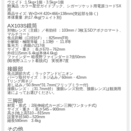
ウエイト :1.5kg×1個・3.5kg×1個
附属品 :カラー星空ガイドブック、シガーソケット用電源コードSX
用
商品サイズ: W×D×H 420×466×138mm(突起部を除く)
本体重量 :約17.4kg(ウェイト別)
AX103S鏡筒
対物レンズ（主鏡）／有効径 ：103mm / 3枚玉SDアポクロマート、
マルチコート
焦点距離（口径比F） ：825mm(F8)
分解能・極限等級 ：1.13秒 ・ 11.8等
集光力 ：肉眼の217倍
サイズ・重さ ：長さ670⇔762mm
外径115mm 6.4kg(本体4.6kg)
ファインダー 暗視野ファインダーⅡ7倍50mm
(暗視野ユニット着脱式) 実視界7度
接眼部
焦点調節方式 ：ラックアンドピニオン
パーツ取付サイズ ：ネジ込み／60mm・42mm
Tリング用ネジ
差し込み／50.8mm*31.7mm(フリップミラー付)
接眼レンズ：（31.7mm径） 接眼レンズ別売、接眼レンズは観測用
途によってお選びください。
三脚部
材質・形式 ：2段伸縮式カーボン三脚(ワンタッチ式)
サイズ・重さ ：長さ545⇔900mm
高さ(地上高510⇔815mm
設置半径340⇔520mm
縮長590mm 3.4kg
その他