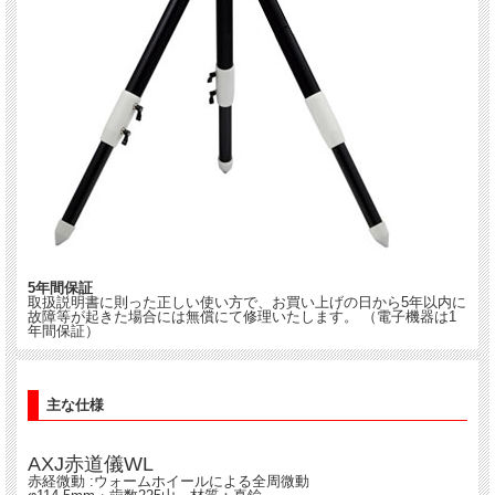
5年間保証
取扱説明書に則った正しい使い方で、お買い上げの日から5年以内に
故障等が起きた場合には無償にて修理いたします。 （電子機器は1
年間保証）
主な仕様
AXJ赤道儀WL
赤経微動 :ウォームホイールによる全周微動