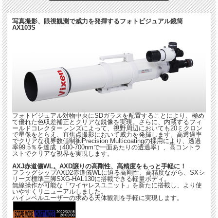
写真撮影、眼視観測で威力を発揮するフォトビジュアル鏡筒
AX103S
フォトビジュアル対物中央にSDガラスを配置することにより、極め
て優れた色収差補正とクリアな鋭像を実現。さらに、内蔵するフィ
ールドコレクターレンズによって、視野周辺においても20ミクロン
で星像をとらえ、直焦点撮影において威力を発揮します。高透過率
でクリアな視界数値制御Precision Multicoatingの採用により、透過
率99.5％を達成（400-700nmで一面あたりの透過率）、高コントラ
ストでクリアな視界を実現します。
AXJ赤道儀WL。AXD譲りの高剛性、高精度をもっと手軽に！
フラッグシップAXD2赤道儀WLに迫る高剛性、高精度ながら、SXシ
リーズ標準三脚SXG-HAL130に搭載できる軽量ボディ。
無線操作が可能な「ワイヤレスユニット」を新たに搭載し、より使
いやすくリニューアルしました。
ハイレベルユーザーの求める天体観測を手軽に実現します。