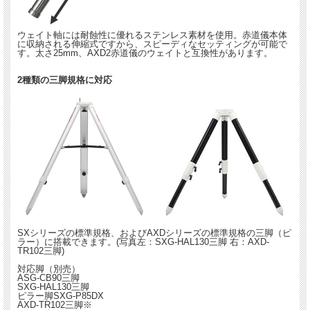
ウェイト軸には耐蝕性に優れるステンレス素材を使用。赤道儀本体
に収納される伸縮式ですから、スピーディなセッティングが可能で
す。太さ25mm、AXD2赤道儀のウェイトと互換性があります。
2種類の三脚規格に対応
SXシリーズの標準規格、およびAXDシリーズの標準規格の三脚（ピ
ラー）に搭載できます。(写真左：SXG-HAL130三脚 右：AXD-
TR102三脚)
対応脚（別売）
ASG-CB90三脚
SXG-HAL130三脚
ピラー脚SXG-P85DX
AXD-TR102三脚※