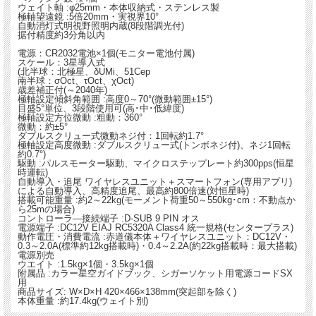
ウェイト軸 :φ25mm・本体収納式・ステンレス製
極軸望遠鏡 :5倍20mm・実視界10°
自動消灯式明視野照明内蔵(8段階調光付)
据付精度約3分角以内
電源：CR2032電池×1個(モニター電池付属)
スケール：3星導入式
(北半球：北極星、δUMi、51Cep
南半球：σOct、τOct、χOct)
歳差補正付(～2040年)
極軸設定傾斜角範囲 :高度0～70°(微動範囲±15°)
目盛5°単位、3段階使用可(高･中･低緯度)
極軸設定方位微動 :粗動：360°
微動：約±5°
ダブルスクリュー式微動ネジ付：1回転約1.7°
極軸設定高度微動 :ダブルスクリュー式(トンボネジ付)、ネジ1回転
約0.7°)
駆動 :パルスモーター駆動、マイクロステップレート約300pps(恒星
時運転)
自動導入・追尾 ワイヤレスユニット＋スマートフォン(専用アプリ)
による自動導入、高精度追尾、最高約800倍速(対恒星時)
搭載可能重量 :約2～22kg(モーメント荷重50～550kg･cm：不動点か
ら25mの場合)
コントローラ―接続端子 :D-SUB 9 PIN オス
電源端子 :DC12V EIAJ RC5320A Class4 統一規格(センタープラス)
動作電圧・消費電流 :赤道儀本体＋ワイヤレスユニット：DC12V・
0.3～2.0A(標準約12kg搭載時)・0.4～2.2A(約22kg搭載時：最大搭載)
電源別売
ウエイト :1.5kg×1個・3.5kg×1個
附属品 :カラー星空ガイドブック、シガーソケット用電源コードSX
用
商品サイズ: W×D×H 420×466×138mm(突起部を除く)
本体重量 :約17.4kg(ウェイト別)