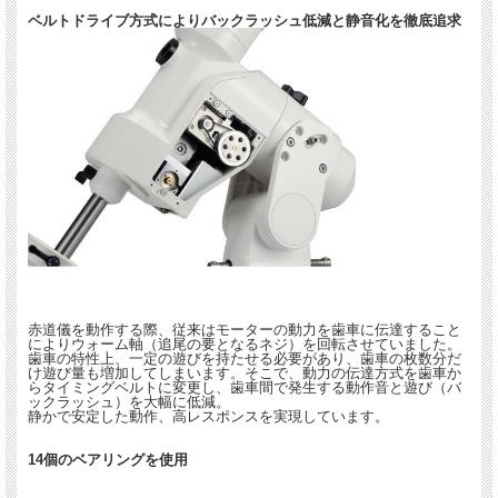
ベルトドライブ方式によりバックラッシュ低減と静音化を徹底追求
赤道儀を動作する際、従来はモーターの動力を歯車に伝達すること
によりウォーム軸（追尾の要となるネジ）を回転させていました。
歯車の特性上、一定の遊びを持たせる必要があり、歯車の枚数分だ
け遊び量も増加してしまいます。そこで、動力の伝達方式を歯車か
らタイミングベルトに変更し、歯車間で発生する動作音と遊び（バ
ックラッシュ）を大幅に低減。
静かで安定した動作、高レスポンスを実現しています。
14個のベアリングを使用