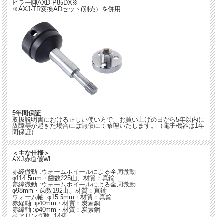
ピラー脚AXD-P85DX※
※AXJ-TR変換ADセット(別売）を併用
5年間保証
取扱説明書における正しい使い方で、お買い上げの日から5年以内に
故障等が起きた場合には無償にて修理いたします。（電子機器は1年
間保証）
＜主な仕様＞
AXJ赤道儀WL
赤経微動 :ウォームホイールによる全周微動
φ114.5mm・歯数225山、材質：真鍮
赤緯微動 :ウォームホイールによる全周微動
φ98mm・歯数192山、材質：真鍮
ウォーム軸 :φ15.5mm・材質：真鍮
赤経軸 :φ40mm・材質：炭素鋼
赤緯軸 :φ40mm・材質：炭素鋼
ベアリング数 :14個