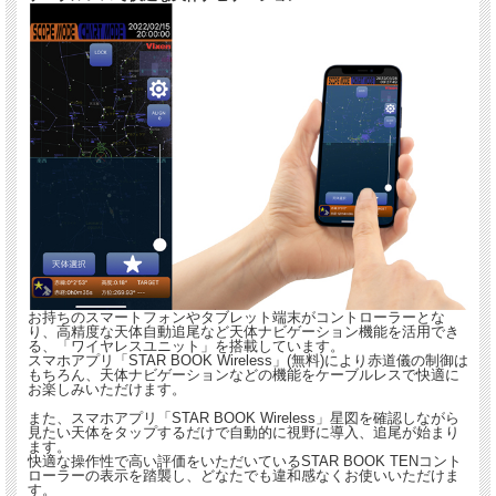
お持ちのスマートフォンやタブレット端末がコントローラーとな
り、高精度な天体自動追尾など天体ナビゲーション機能を活用でき
る、「ワイヤレスユニット」を搭載しています。
スマホアプリ「STAR BOOK Wireless」(無料)により赤道儀の制御は
もちろん、天体ナビゲーションなどの機能をケーブルレスで快適に
お楽しみいただけます。
また、スマホアプリ「STAR BOOK Wireless」星図を確認しながら
見たい天体をタップするだけで自動的に視野に導入、追尾が始まり
ます。
快適な操作性で高い評価をいただいているSTAR BOOK TENコント
ローラーの表示を踏襲し、どなたでも違和感なくお使いいただけま
す。