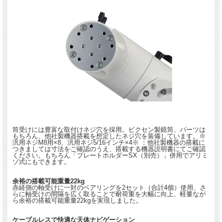
筒受けには豊富な取付けネジ穴を採用。ビクセン製鏡筒、パーツは
もちろん、他社製機器搭載を想定したネジ穴を装備しています。※
汎用ネジM8用×8、汎用ネジ5/16インチ×4※ ：他社製機器の搭載に
つきましては寸法をご確認のうえ、搭載する機器説明書にてご確認
ください。もちろん「プレートホルダーSX（別売）」併用でアリミ
ゾ式にもできます。
余裕の搭載可能重量22kg
赤経側の軸受けに一対のベアリングを2セット（合計4個）使用、さ
らに軸受けの間隔を広く取ることで耐荷重を大幅に向上、軽量なが
ら余裕の搭載可能重量22kgを実現しました。
ケーブルレスで快適な天体ナビゲーション