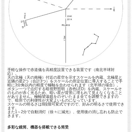
手軽な操作で赤道儀を高精度設置できる装置です（南北半球対
応）。
天の北極（天の南極）付近の星空を示すスケールを内蔵、北極星と
近隣の星2つ（合計3つ）をスケールの所定位置に導入することで手
軽に3分角以内の精度で極軸を合わせられます（北半球の場合）。
ボタン一つで点灯する暗視野照明（赤色LED）を内蔵。スケールそ
のものが赤く光るため、暗い星が背景に埋もれて見えなくなること
がありません。極軸望遠鏡をのぞいたまま全てを調整できますの
で、暗所での利便性が大変よいものになっています。
スケールの明るさは8段階可変式ですので、好みの明るさで使用でき
ます。
また1～2分で自動消灯（徐々に減光）、使用後の消し忘れも防止で
きます。
多彩な鏡筒、機器を搭載できる筒受