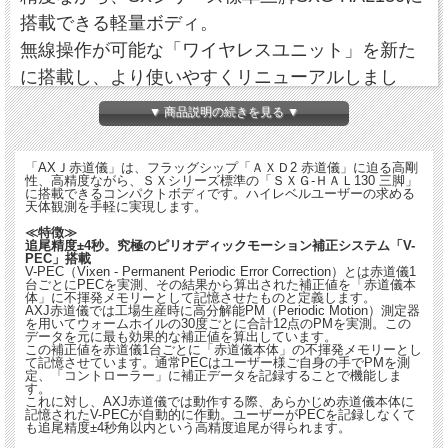
搭載できる軽量ボディ。
無線操作が可能な「ワイヤレスユニット」を新た
に搭載し、より使いやすくリニューアルしまし
た。ハイレベルユーザーの求める天体観測を手軽
▼ 商品説明の続きを見る ▼
に実現します。
「AXＪ赤道儀」は、フラッグシップ「ＡＸＤ2 赤道儀」に迫る高剛
※この品物はお取り寄せ品です。ご注文後納期のご連絡をいたします。
性、高精度ながら、ＳＸシリーズ標準の「ＳＸＧ-ＨＡＬ130 三脚」
に搭載できるコンパクトボディです。ハイレベルユーザーの求める
天体観測を手軽に実現します。
≪特徴≫
追尾精度±4秒。究極のピリオディックモーション補正システム「V-
PEC」搭載
V-PEC（Vixen - Permanent Periodic Error Correction）とは赤道儀1
台ごとにPECを実測、その結果から算出された補正値を「赤道儀本
体」に不揮発メモリーとして記憶させたものと定義します。
AXJ赤道儀では工場生産時に高分解能PM（Periodic Motion）測定器
を用いてウォームホイルの30度ごとに合計12点のPMを実測。この
データを元に最も効果的な補正値を算出しています。
この補正値を赤道儀1台ごとに「赤道儀本体」の不揮発メモリーとし
て記憶させています。通常PECはユーザー様ご自身の手でPMを測
定、「コントローラー」に補正データを記録することで機能しま
す。
これに対し、AXJ赤道儀では動作する際、あらかじめ赤道儀本体に
記憶されたV-PECが自動的に作動。ユーザーがPECを記録しなくて
も追尾精度±4秒角以内という高精度追尾が得られます。