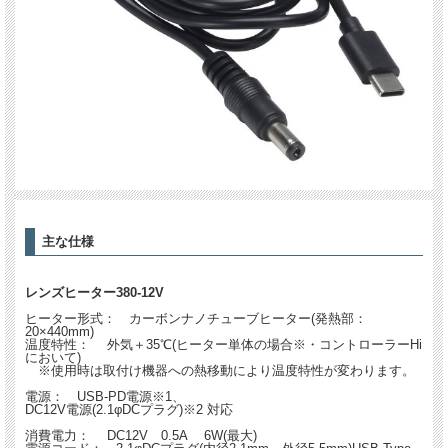
主な仕様
レンズヒーター380-12V
ヒーター形式： カーボンナノチューブヒーター(発熱部：
20×440mm)
温度特性： 外気＋35℃(ヒーター単体の場合※・コントローラーHi
において)
※使用時は取付け機器への熱移動により温度特性が変わります。
電源： USB-PD電源※1、
DC12V電源(2.1φDCプラグ)※2 対応
消費電力： DC12V 0.5A 6W(最大)