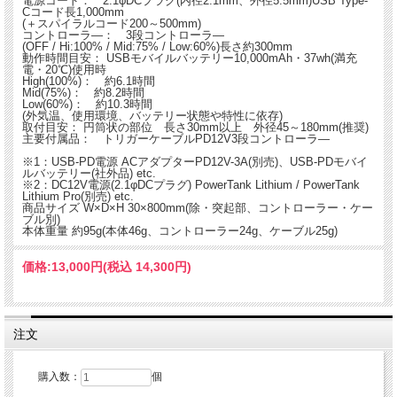
電源コード： 2.1φDCプラグ(内径2.1mm、外径5.5mm)USB Type-
Cコード長1,000mm
(＋スパイラルコード200～500mm)
コントローラ―： 3段コントローラ―
(OFF / Hi:100% / Mid:75% / Low:60%)長さ約300mm
動作時間目安： USBモバイルバッテリー10,000mAh・37wh(満充
電・20℃)使用時
High(100%)： 約6.1時間
Mid(75%)： 約8.2時間
Low(60%)： 約10.3時間
(外気温、使用環境、バッテリー状態や特性に依存)
取付目安： 円筒状の部位 長さ30mm以上 外径45～180mm(推奨)
主要付属品： トリガーケーブルPD12V3段コントローラ―
※1：USB-PD電源 ACアダプターPD12V-3A(別売)、USB-PDモバイ
ルバッテリー(社外品) etc.
※2：DC12V電源(2.1φDCプラグ) PowerTank Lithium / PowerTank
Lithium Pro(別売) etc.
商品サイズ W×D×H 30×800mm(除・突起部、コントローラー・ケー
ブル別)
本体重量 約95g(本体46g、コントローラー24g、ケーブル25g)
価格:
13,000円
(税込 14,300円)
注文
購入数：
個