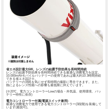
省エネ設計最大6W。レンズの結露予防効果を長時間持続
レンズの結露予防効果を長時間持続できる最適な消費電力を設定。
10,000mAhモバイルバッテリーの使用であれば最大約10.3時間持続
できる省エネ設計※。
バッテリーの消耗を気にせず長時間の撮影に専念できます。また、
熱によるレンズ性能への影響も最低限に抑えています。
(※20℃、電力コントローラーLowの場合・外気温、使用環境、バッ
テリー特性に依存)
電力コントローラー付属(電源スイッチ兼用)
最適な消費電力で使用できる電力コントローラー(3段階)を装備して
います(着脱可)。