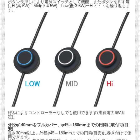
ボタン長押しにより電源スイッチとして機能、またボタンを押す毎
にHi(高:6W)―Mid(中:4.5W)―Low(低:3.6W)ーHi・・・を繰り返しま
す。
好みによりコントローラーなしでも使用できます(消費電力6W固
定)。
外径φ140mmをフルカバー、φ45～180mmまでの円筒に取付可(目
安)
長さ30mm以上、外径φ45～180mmまでの円筒(目安)に巻き付けて使
用できます。