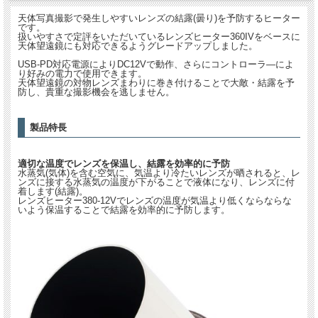
天体写真撮影で発生しやすいレンズの結露(曇り)を予防するヒーター
です。
扱いやすさで定評をいただいているレンズヒーター360IVをベースに
天体望遠鏡にも対応できるようグレードアップしました。
USB-PD対応電源によりDC12Vで動作、さらにコントローラ―によ
り好みの電力で使用できます。
天体望遠鏡の対物レンズまわりに巻き付けることで大敵・結露を予
防し、貴重な撮影機会を逃しません。
製品特長
適切な温度でレンズを保温し、結露を効率的に予防
水蒸気(気体)を含む空気に、気温より冷たいレンズが晒されると、レ
ンズに接する水蒸気の温度が下がることで液体になり、レンズに付
着します(結露)。
レンズヒーター380-12Vでレンズの温度が気温より低くならならな
いよう保温することで結露を効率的に予防します。