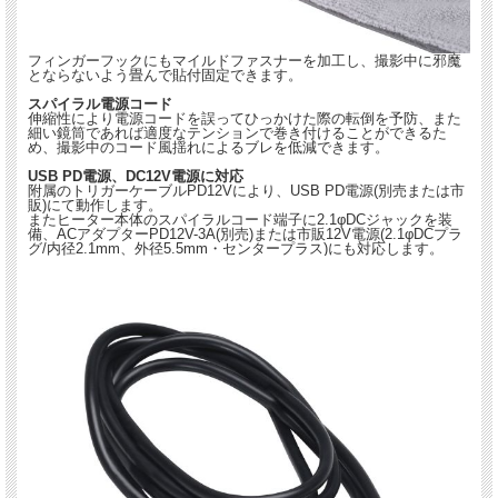
フィンガーフックにもマイルドファスナーを加工し、撮影中に邪魔
とならないよう畳んで貼付固定できます。
スパイラル電源コード
伸縮性により電源コードを誤ってひっかけた際の転倒を予防、また
細い鏡筒であれば適度なテンションで巻き付けることができるた
め、撮影中のコード風揺れによるブレを低減できます。
USB PD電源、DC12V電源に対応
附属のトリガーケーブルPD12Vにより、USB PD電源(別売または市
販)にて動作します。
またヒーター本体のスパイラルコード端子に2.1φDCジャックを装
備、ACアダプターPD12V-3A(別売)または市販12V電源(2.1φDCプラ
グ/内径2.1mm、外径5.5mm・センタープラス)にも対応します。