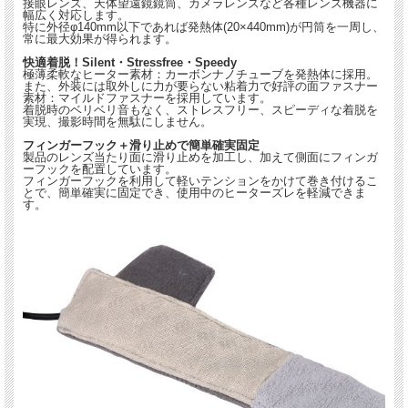
接眼レンズ、天体望遠鏡鏡筒、カメラレンズなど各種レンズ機器に
幅広く対応します。
特に外径φ140mm以下であれば発熱体(20×440mm)が円筒を一周し、
常に最大効果が得られます。
快適着脱！Silent・Stressfree・Speedy
極薄柔軟なヒーター素材：カーボンナノチューブを発熱体に採用。
また、外装には取外しに力が要らない粘着力で好評の面ファスナー
素材：マイルドファスナーを採用しています。
着脱時のベリベリ音もなく、ストレスフリー、スピーディな着脱を
実現、撮影時間を無駄にしません。
フィンガーフック＋滑り止めで簡単確実固定
製品のレンズ当たり面に滑り止めを加工し、加えて側面にフィンガ
ーフックを配置しています。
フィンガーフックを利用して軽いテンションをかけて巻き付けるこ
とで、簡単確実に固定でき、使用中のヒーターズレを軽減できま
す。