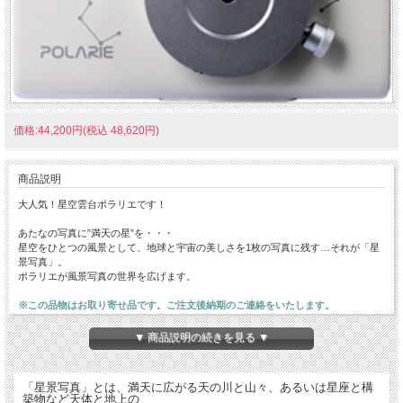
価格:44,200円(税込 48,620円)
商品説明
大人気！星空雲台ポラリエです！
あたなの写真に”満天の星”を・・・
星空をひとつの風景として、地球と宇宙の美しさを1枚の写真に残す…それが「星
景写真」。
ポラリエが風景写真の世界を広げます。
※この品物はお取り寄せ品です。ご注文後納期のご連絡をいたします。
▼ 商品説明の続きを見る ▼
「星景写真」とは、満天に広がる天の川と山々、あるいは星座と構
築物など天体と地上の