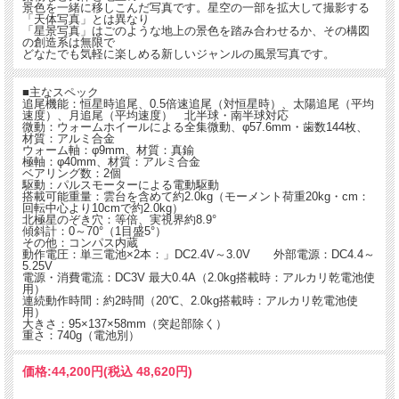
景色を一緒に移しこんだ写真です。星空の一部を拡大して撮影する
「天体写真」とは異なり
「星景写真」はごのような地上の景色を踏み合わせるか、その構図
の創造系は無限で
どなたでも気軽に楽しめる新しいジャンルの風景写真です。
■主なスペック
追尾機能：恒星時追尾、0.5倍速追尾（対恒星時）、太陽追尾（平均
速度）、月追尾（平均速度） 北半球・南半球対応
微動：ウォームホイールによる全集微動、φ57.6mm・歯数144枚、
材質：アルミ合金
ウォーム軸：φ9mm、材質：真鍮
極軸：φ40mm、材質：アルミ合金
ベアリング数：2個
駆動：パルスモーターによる電動駆動
搭載可能重量：雲台を含めて約2.0kg（モーメント荷重20kg・cm：
回転中心より10cmで約2.0kg）
北極星のぞき穴：等倍、実視界約8.9°
傾斜計：0～70°（1目盛5°）
その他：コンパス内蔵
動作電圧：単三電池×2本：」DC2.4V～3.0V 外部電源：DC4.4～
5.25V
電源・消費電流：DC3V 最大0.4A（2.0kg搭載時：アルカリ乾電池使
用）
連続動作時間：約2時間（20℃、2.0kg搭載時：アルカリ乾電池使
用）
大きさ：95×137×58mm（突起部除く）
重さ：740g（電池別）
価格:
44,200円
(税込 48,620円)