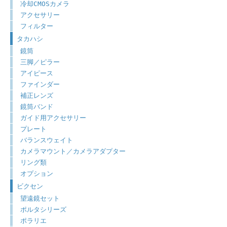
冷却CMOSカメラ
アクセサリー
フィルター
タカハシ
鏡筒
三脚／ピラー
アイピース
ファインダー
補正レンズ
鏡筒バンド
ガイド用アクセサリー
プレート
バランスウェイト
カメラマウント／カメラアダプター
リング類
オプション
ビクセン
望遠鏡セット
ポルタシリーズ
ポラリエ