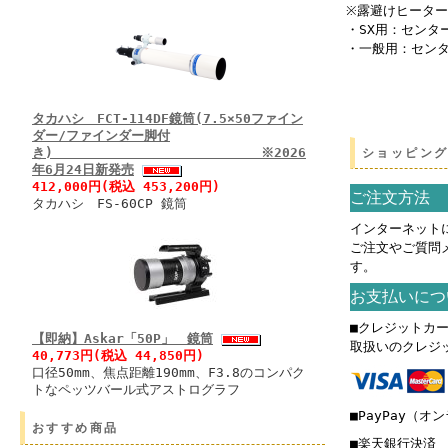
※露避けヒーター、
・SX用：センター
・一般用：センター
タカハシ FCT-114DF鏡筒(7.5×50ファイン
ダー/ファインダー脚付
き) ※2026
ショッピン
年6月24日新発売
412,000円(税込 453,200円)
ご注文方法
タカハシ FS-60CP 鏡筒
インターネット
ご注文やご質問
す。
お支払いにつ
■クレジットカ
【即納】Askar「50P」 鏡筒
取扱いのクレジ
40,773円(税込 44,850円)
口径50mm、焦点距離190mm、F3.8のコンパク
トなペッツバール式アストログラフ
■PayPay（オ
おすすめ商品
■楽天銀行決済