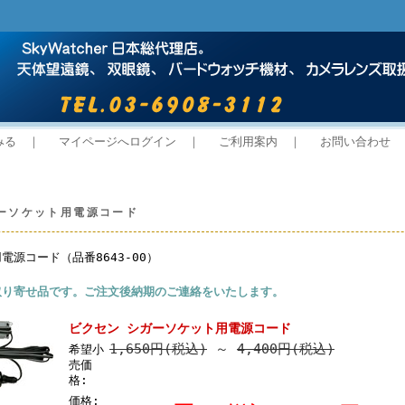
みる
｜
マイページへログイン
｜
ご利用案内
｜
お問い合わせ
ーソケット用電源コード
電源コード（品番8643-00）
取り寄せ品です。ご注文後納期のご連絡をいたします。
ビクセン シガーソケット用電源コード
1,650円(税込)
～
4,400円(税込)
希望小
売価
格:
価格: