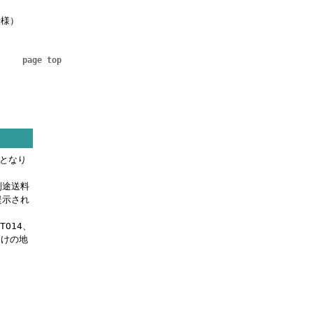
仕様）
page top
料となり
別途送料
提示され
OTO14、
届けの地
。