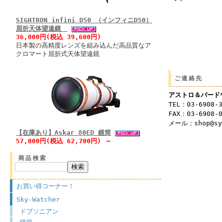
SIGHTRON infini D50 （インフィニD50）
屈折天体望遠鏡
36,000円(税込 39,600円)
日本製の高精度レンズを組み込んだ高品質なア
クロマート屈折式天体望遠鏡
ご連絡先
アストロ＆バード
TEL：03-6908-
FAX：03-6908-
メール：shop@syu
【在庫あり】Askar 80ED 鏡筒
57,000円(税込 62,700円) ～
商品検索
お買い得コーナー！
Sky-Watcher
ドブソニアン