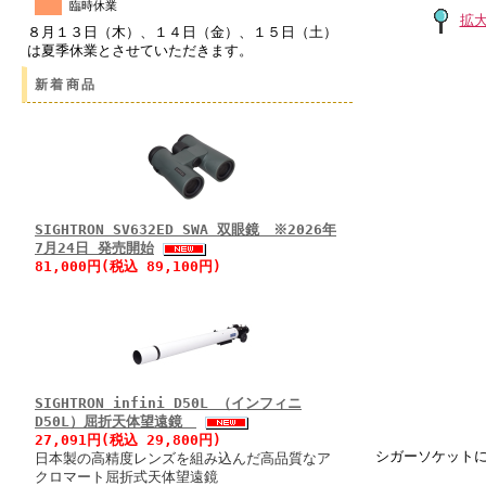
臨時休業
拡
８月１３日（木）、１４日（金）、１５日（土）
は夏季休業とさせていただきます。
新着商品
SIGHTRON SV632ED SWA 双眼鏡 ※2026年
7月24日 発売開始
81,000円(税込 89,100円)
SIGHTRON infini D50L （インフィニ
D50L）屈折天体望遠鏡
27,091円(税込 29,800円)
シガーソケットに
日本製の高精度レンズを組み込んだ高品質なア
クロマート屈折式天体望遠鏡