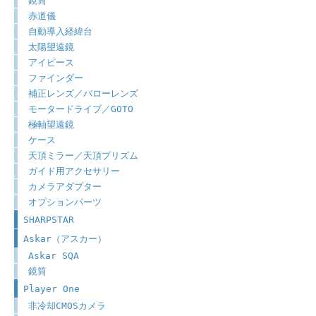
鏡筒
赤道儀
自動導入経緯台
太陽望遠鏡
アイピース
ファインダー
補正レンズ／バローレンズ
モータードライブ／GOTO
極軸望遠鏡
ケース
天頂ミラー／天頂プリズム
ガイド用アクセサリー
カメラアダプター
オプションパーツ
SHARPSTAR
Askar（アスカー）
Askar SQA
鏡筒
Player One
非冷却CMOSカメラ