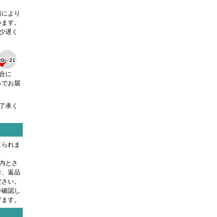
情により
います。
少遅く
合に
みでお届
了承く
じられま
内とさ
合、返品
ださい。
作確認し
げます。