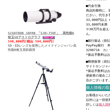
■代金引換
商品到着時に、
ださい。代引き
33,000円以上 
33,000円未満 
※30万円を超
SIGHTRON JAPAN 「SJH-75UF」 高性能6
ん。
枚玉SDアストログラフ
■銀行振込（前
540,000円(税込 594,000円)
PayPay銀行
SD・EDレンズを採用したメイドインジャパン高
性能6枚玉屈折鏡筒
3290716 
*振込手数料は
■郵便振替（前
サイトロンジャパン
*振込手数料は
便振替の場合ご
合がございます
個人情報の取
お客様からいた
以外には一切使
詳しくは
個人情
い。