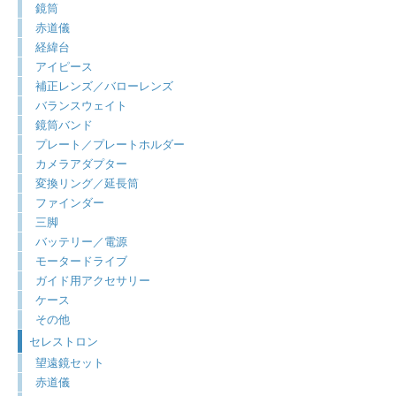
鏡筒
赤道儀
経緯台
アイピース
補正レンズ／バローレンズ
バランスウェイト
鏡筒バンド
プレート／プレートホルダー
カメラアダプター
変換リング／延長筒
ファインダー
三脚
バッテリー／電源
モータードライブ
ガイド用アクセサリー
ケース
その他
セレストロン
望遠鏡セット
赤道儀