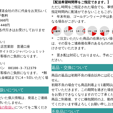
【配送希望時間帯をご指定できます。】
ただし時間をご指定された場合でも、事
運送会社の方に代金をお支払いく
指定時間内に配達ができないこともござ
手数料
* 年末年始、ゴールデンウィーク中は多
660円
なる場合がございます。
440円
える代引きはお受けしておりませ
* ご注文いただいた商品の在庫がない場
払い）
は、その旨をご連絡後在庫のあるものの
 本店営業部 普通口座
けさせていただきます。
カ）サイトロンジャパンシュミット
* 置き配は対応しておりません。予めご
お客様のご負担になります。
ださい。
払い）
返品・交換について
 00100-3-712379
お客様のご負担になります。 *郵
商品の返品は初期不良の場合以外には応
入金確認までに4～5日いただく場
せん。
。
初期不良の場合でも商品到着より1週間以
扱いについて
せていただきます。この期間を過ぎた場
をお受けできなくなりますのでご了承く
だいた個人情報は、発送とご連絡
商品ご到着後、すぐに梱包開封の上、動
用いたしません。
てくださいます様よろしくお願い申し上
報の取扱い
についてをご覧くださ
不良品について