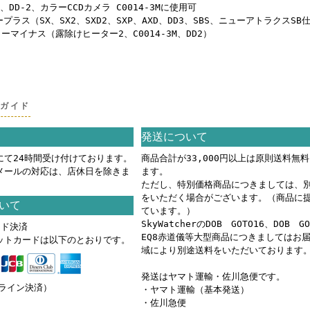
DD-2、カラーCCDカメラ C0014-3Mに使用可
プラス（SX、SX2、SXD2、SXP、AXD、DD3、SBS、ニューアトラクスSB
マイナス（露除けヒーター2、C0014-3M、DD2）
グガイド
発送について
にて24時間受け付けております。
商品合計が33,000円以上は原則送料無
メールの対応は、店休日を除きま
ます。
ただし、特別価格商品につきましては、
をいただく場合がございます。（商品に
いて
ています。）
SkyWatcherのDOB GOTO16、DOB G
ード決済
EQ8赤道儀等大型商品につきましてはお
ットカードは以下のとおりです。
域により別途送料をいただいております
発送はヤマト運輸・佐川急便です。
ンライン決済）
・ヤマト運輸（基本発送）
・佐川急便