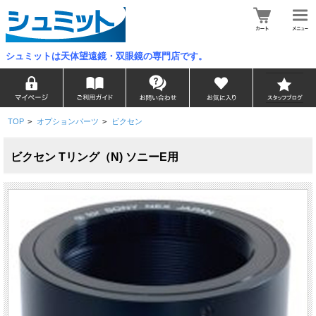
シュミットは天体望遠鏡・双眼鏡の専門店です。
TOP
>
オプションパーツ
>
ビクセン
ビクセン Tリング（N) ソニーE用