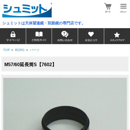
シュミットは天体望遠鏡・双眼鏡の専門店です。
TOP
>
BORG
>
パーツ
M57/60延長筒S【7602】