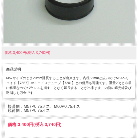
価格:3,400円(税込 3,740円)
商品説明
M57サイズのまま20mm延長することが出来ます。内径53mmと広いのでM57ヘリ
コイド【7857】やミニドロチューブ【7201】との併用も可能です。重量20gと非常
に軽量なのでバランスを崩すことなく延長することが出来ます。内側の遮光線及び
艶消しも万全です。
接眼側：M57P0.75メス、M60P0.75オス
鏡筒側：M57P0.75オス
価格:
3,400円
(税込 3,740円)