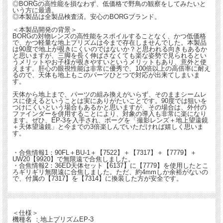
◎BORGの高性能を損なわず、低価格で野鳥の観察をしてみたいと
いう方に最適。
◎本製品は全製品検査済。安心のBORGブランド。
＜本製品開発の背景＞
BORGの対物レンズの高性能をスポイルすることなく、かつ低価格
で、かつ軽量な地上プリズムは今まで存在しませんでした。本製品
は90度で地上が覗きにくいのではないか？と思われる向きもあるか
と思いますが、三脚を長く伸ばさなくても楽な姿勢で見られるとい
うメリットやお子様が覗きやすいというメリットもあり、意外と使
えます。肝心の眼視性能は非常に優秀で、100倍以上の高倍率に耐え
るので、天体も地上もこのパーツひとつで対応が出来てしまいま
す。
天体から地上まで、パーツの組み換えがいらず、そのままシームレ
スに使えるということは実にありがたいことです。90度では狙いを
つけにくいという場合もあるかと思いますが、その場合は、外付の
ファインダーを併用することにより、対象の導入も非常に楽になり
ます。ぜひ、EP-3を入手され、ボーグを「撮影レンズ＋地上望遠鏡
＋天体望遠鏡」と今までの3倍楽しんでいただければ嬉しく思いま
す。
・合焦情報1：90FL＋BU-1＋【7522】＋【7317】＋【7779】＋
UW20【9920】で無限遠で合焦しました。
・合焦情報2：36ED天体セット【6137】に【7779】を使用したとこ
ろギリギリ無限遠に合焦しました。ただ、約4mmしか余裕がないの
で、付属の【7317】を【7314】に換装した方が安全です。
＜仕様＞
機種名 ：地上プリズムEP-3