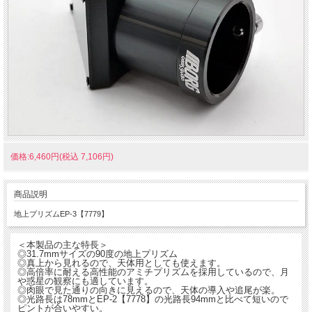
価格:6,460円(税込 7,106円)
商品説明
地上プリズムEP-3【7779】
＜本製品の主な特長＞
◎31.7mmサイズの90度の地上プリズム
◎真上から見れるので、天体用としても使えます。
◎高倍率に耐える高性能のアミチプリズムを採用しているので、月
や惑星の観察にも適しています。
◎肉眼で見た通りの向きに見えるので、天体の導入や追尾が楽。
◎光路長は78mmとEP-2【7778】の光路長94mmと比べて短いので
ピントが合いやすい。